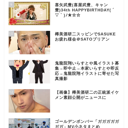
9
喜矢武豊(喜屋武豊、キャン
豊)34th HAPPYBIRTHDAY( ´
▽ ` )ﾉ★☆☆
10
樽美酒研二スッピンでSASUKE
お疲れ様会＠SATOブリアン
11
鬼龍院翔いらすとや風イラスト募
集→即中止→本家いらすとや即反
応→鬼龍院翔イラストに寄せた写
真撮影
12
【画像】樽美酒研二の正統派イケ
メン素顔公開がニュースに
13
ゴールデンボンバー「ガガガガガ
ガガ」MV小ネタまとめ