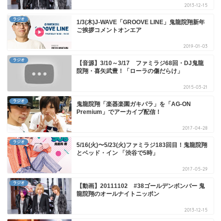
2013-12-15
ラジオ
1/3(木)J-WAVE「GROOVE LINE」鬼龍院翔新年
ご挨拶コメントオンエア
2019-01-03
ラジオ
【音源】3/10～3/17 ファミラジ68回・DJ鬼龍
院翔・喜矢武豊！「ローラの傷だらけ」
2015-03-21
ラジオ
鬼龍院翔「楽器楽園ガキパラ」を「AG-ON
Premium」でアーカイブ配信！
2017-04-28
ラジオ
5/16(火)〜5/23(火)ファミラジ183回目！鬼龍院翔
とベッド・イン 「渋谷で5時」
2017-05-29
ラジオ
【動画】20111102 #38ゴールデンボンバー 鬼
龍院翔のオールナイトニッポン
2013-12-15