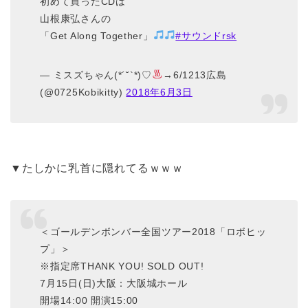
初めて買ったCDは
山根康弘さんの
「Get Along Together」
#サウンドrsk
— ミスズちゃん(*´˘`*)♡
→6/1213広島
(@0725Kobikitty)
2018年6月3日
▼たしかに乳首に隠れてるｗｗｗ
＜ゴールデンボンバー全国ツアー2018「ロボヒッ
プ」＞
※指定席THANK YOU! SOLD OUT!
7月15日(日)大阪：大阪城ホール
開場14:00 開演15:00