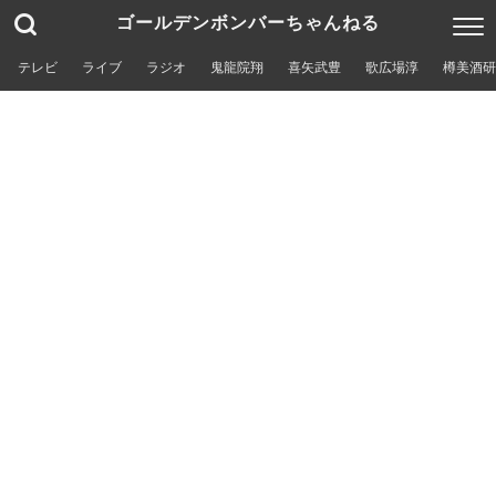
ゴールデンボンバーちゃんねる
テレビ
ライブ
ラジオ
鬼龍院翔
喜矢武豊
歌広場淳
樽美酒研