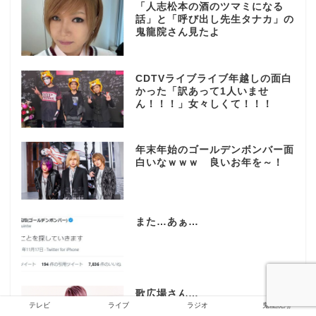
「人志松本の酒のツマミになる
話」と「呼び出し先生タナカ」の
鬼龍院さん見たよ
CDTVライブライブ年越しの面白
かった「訳あって1人いませ
ん！！！」女々しくて！！！
年末年始のゴールデンボンバー面
白いなｗｗｗ 良いお年を～！
また…あぁ…
歌広場さん…
テレビ
ライブ
ラジオ
鬼龍院翔