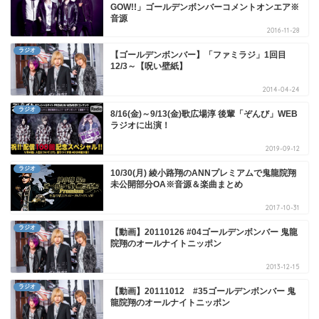
GOW!!」ゴールデンボンバーコメントオンエア※
音源
2016-11-28
ラジオ
【ゴールデンボンバー】「ファミラジ」1回目
12/3～【呪い壁紙】
2014-04-24
ラジオ
8/16(金)～9/13(金)歌広場淳 後輩「ぞんび」WEB
ラジオに出演！
2019-09-12
ラジオ
10/30(月) 綾小路翔のANNプレミアムで鬼龍院翔
未公開部分OA※音源＆楽曲まとめ
2017-10-31
ラジオ
【動画】20110126 #04ゴールデンボンバー 鬼龍
院翔のオールナイトニッポン
2013-12-15
ラジオ
【動画】20111012 #35ゴールデンボンバー 鬼
龍院翔のオールナイトニッポン