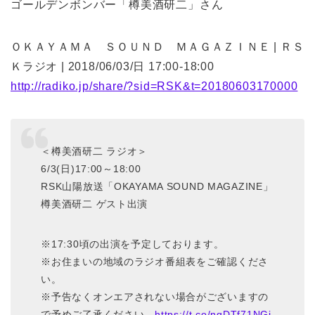
ゴールデンボンバー「樽美酒研二」さん
ＯＫＡＹＡＭＡ ＳＯＵＮＤ ＭＡＧＡＺＩＮＥ | ＲＳ
Ｋラジオ | 2018/06/03/日 17:00-18:00
http://radiko.jp/share/?sid=RSK&t=20180603170000
＜樽美酒研二 ラジオ＞
6/3(日)17:00～18:00
RSK山陽放送「OKAYAMA SOUND MAGAZINE」
樽美酒研二 ゲスト出演
※17:30頃の出演を予定しております。
※お住まいの地域のラジオ番組表をご確認くださ
い。
※予告なくオンエアされない場合がございますの
で予めご了承ください。
https://t.co/ngDTf71NGj