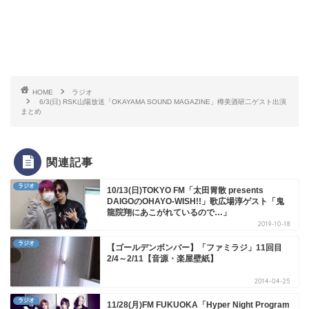
HOME
ラジオ
6/3(日) RSK山陽放送「OKAYAMA SOUND MAGAZINE」樽美酒研二ゲスト出演
まとめ
関連記事
ラジオ
10/13(日)TOKYO FM「太田胃散 presents
DAIGOのOHAYO-WISH!!」歌広場淳ゲスト「鬼
龍院翔にあこがれているので…」
2019-10-18
ラジオ
【ゴールデンボンバー】「ファミラジ」11回目
2/4～2/11【音源・楽屋壁紙】
2014-04-25
ラジオ
11/28(月)FM FUKUOKA「Hyper Night Program