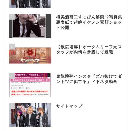
5
樽美酒研二すっぴん解禁!?写真集
裏表紙で超絶イケメン素顔ショッ
ト公開
6
【歌広場淳】オータムリーフ元ス
タッフが内情を暴露して退職
7
鬼龍院翔インスタ「ズバ抜けてダ
ントツに似てる」ド下ネタ動画
8
サイトマップ