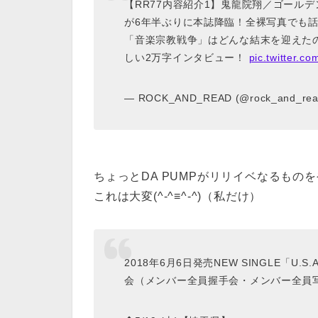
【RR77内容紹介1】鬼龍院翔／ゴール
が6年半ぶりに本誌降臨！全裸写真でも
「音楽宗教戦争」はどんな結末を迎えた
しい2万字インタビュー！
pic.twitter.c
— ROCK_AND_READ (@rock_and_re
ちょっとDA PUMPがリリイベなるものをやる
これは大変(^-^≡^-^)（私だけ）
2018年6月6日発売NEW SINGLE「
会（メンバー全員握手会・メンバー全員