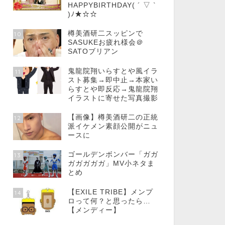
HAPPYBIRTHDAY( ´ ▽ `
)ﾉ★☆☆
樽美酒研二スッピンで
10
SASUKEお疲れ様会＠
SATOブリアン
鬼龍院翔いらすとや風イラ
11
スト募集→即中止→本家い
らすとや即反応→鬼龍院翔
イラストに寄せた写真撮影
【画像】樽美酒研二の正統
12
派イケメン素顔公開がニュ
ースに
ゴールデンボンバー「ガガ
13
ガガガガガ」MV小ネタま
とめ
【EXILE TRIBE】メンプ
14
ロって何？と思ったら…
【メンディー】