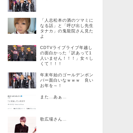
「人志松本の酒のツマミに
なる話」と「呼び出し先生
タナカ」の鬼龍院さん見た
よ
CDTVライブライブ年越し
の面白かった「訳あって1
人いません！！！」女々し
くて！！！
年末年始のゴールデンボン
バー面白いなｗｗｗ 良い
お年を～！
また…あぁ…
歌広場さん…