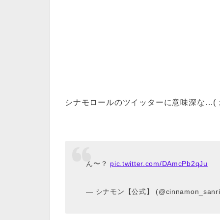
シナモロールのツイッターに意味深な…(；
ん〜？
pic.twitter.com/DAmcPb2qJu
— シナモン【公式】 (@cinnamon_sanri