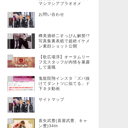
マシマシアブラオオメ
お問い合わせ
4
樽美酒研二すっぴん解禁!?
5
写真集裏表紙で超絶イケメ
ン素顔ショット公開
【歌広場淳】オータムリー
6
フ元スタッフが内情を暴露
して退職
鬼龍院翔インスタ「ズバ抜
7
けてダントツに似てる」ド
下ネタ動画
サイトマップ
8
喜矢武豊(喜屋武豊、キャ
9
ン豊)34th