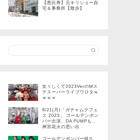
【恵比寿】元キリショー自
15
宅＆事務所【散歩】
女々しくて2023VerのMス
テスーパーライブワロタｗ
ｗｗｗ
8/21(月)「ガチャムクフェ
ス 2023」 ゴールデンボン
バー出演、DA PUMPも…
神宮花火の思い出
ゴールデンボンバーMス