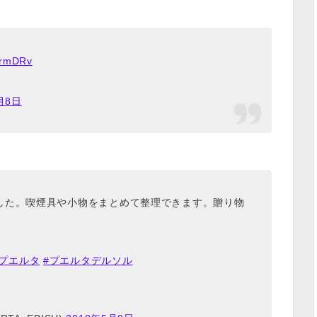
qLrmDRv
月8日
した。喫煙具や小物をまとめて整理できます。贈り物
#プエルタ
#プエルタデルソル