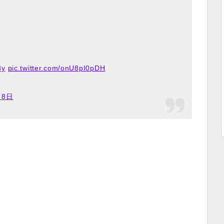
3y
pic.twitter.com/onU8pI0pDH
月8日