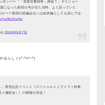
デンボンバー『「音楽宗教戦争」終結？』キリショー
話題になった前回の号が出た当時、よく語っていた
のかーー前回の続編あるいは結末編としても読んでほ
om/YsQE2Col3p
ad)
2018年5月7日
らしく(^-^≡^-^)
U.S.A.」発売記念イベント《スペシャルミニライブ＋特典
写メ撮影会）》の開催が決定！