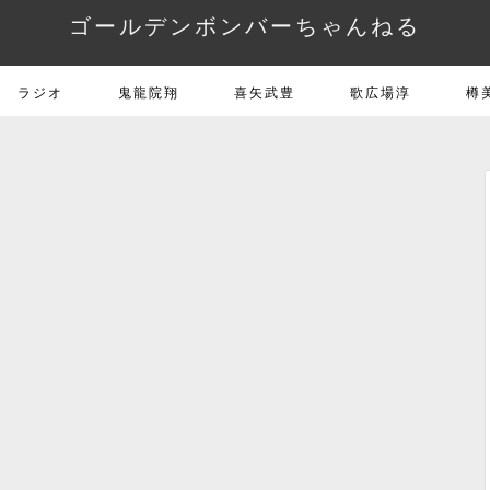
ゴールデンボンバーちゃんねる
ラジオ
鬼龍院翔
喜矢武豊
歌広場淳
樽