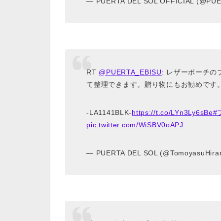
— PUERTA DEL SOL OFFICIAL (@PU
RT
@PUERTA_EBISU
: レザーポーチ
て整理できます。贈り物にもお勧めです
-LA1141BLK-
https://t.co/LYn3Ly6sBe
#
pic.twitter.com/WiSBV0oAPJ
— PUERTA DEL SOL (@TomoyasuHira