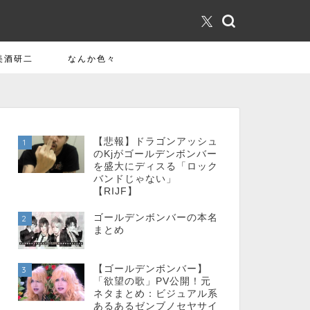
美酒研二
なんか色々
【悲報】ドラゴンアッシュ
1
のKjがゴールデンボンバー
を盛大にディスる「ロック
バンドじゃない」
【RIJF】
ゴールデンボンバーの本名
2
まとめ
【ゴールデンボンバー】
3
「欲望の歌」PV公開！元
ネタまとめ：ビジュアル系
あるあるゼンブノセヤサイ