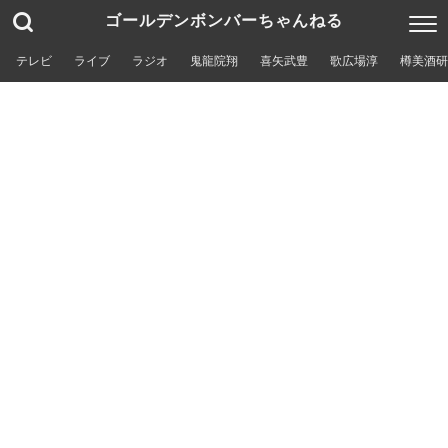
ゴールデンボンバーちゃんねる
テレビ
ライブ
ラジオ
鬼龍院翔
喜矢武豊
歌広場淳
樽美酒研