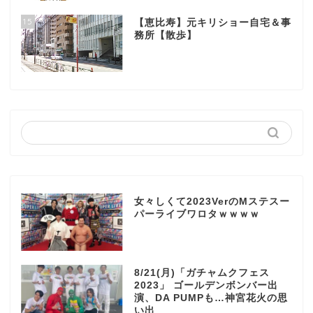
15
【恵比寿】元キリショー自宅＆事
務所【散歩】
女々しくて2023VerのMステスー
パーライブワロタｗｗｗｗ
8/21(月)「ガチャムクフェス
2023」 ゴールデンボンバー出
演、DA PUMPも…神宮花火の思
い出