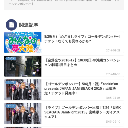
ールデンボンバー】
関連記事
ライブ
8/29(月)「めざましライブ」ゴールデンボンバー!
チケットなくても見れるかも?
2016-08-28
ライブ
【金爆全ツ2016-17】10/30(日)＠沖縄コンベンシ
ョン劇場1日目まとめ
2016-10-30
ライブ
【ゴールデンボンバー】5/4(月・祝)「rockin'on
presents JAPAN JAM BEACH 2015」出演決
定！チケット発売中！
2015-03-06
ライブ
【ライブ】ゴールデンボンバー出演！7/26「UMK
SEAGAIA JamNight 2015」宮崎県シーガイアス
クエア1
2015-05-10