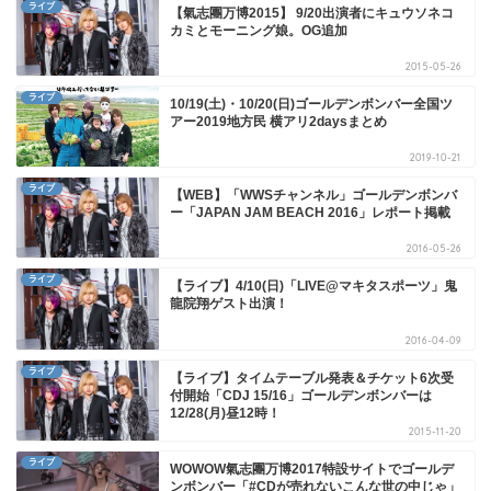
ライブ
【氣志團万博2015】 9/20出演者にキュウソネコ
カミとモーニング娘。OG追加
2015-05-26
ライブ
10/19(土)・10/20(日)ゴールデンボンバー全国ツ
アー2019地方民 横アリ2daysまとめ
2019-10-21
ライブ
【WEB】「WWSチャンネル」ゴールデンボンバ
ー「JAPAN JAM BEACH 2016」レポート掲載
2016-05-26
ライブ
【ライブ】4/10(日)「LIVE@マキタスポーツ」鬼
龍院翔ゲスト出演！
2016-04-09
ライブ
【ライブ】タイムテーブル発表＆チケット6次受
付開始「CDJ 15/16」ゴールデンボンバーは
12/28(月)昼12時！
2015-11-20
ライブ
WOWOW氣志團万博2017特設サイトでゴールデ
ンボンバー「#CDが売れないこんな世の中じゃ」