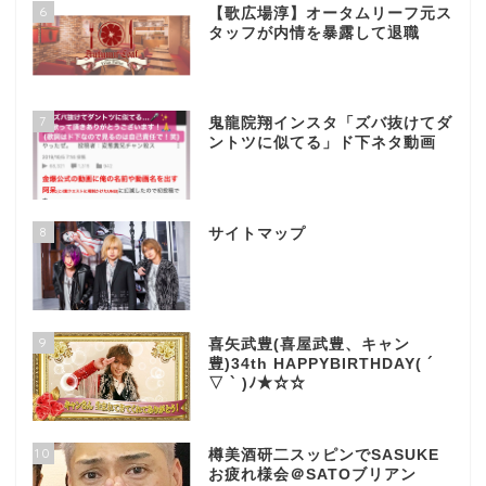
6
【歌広場淳】オータムリーフ元ス
タッフが内情を暴露して退職
7
鬼龍院翔インスタ「ズバ抜けてダ
ントツに似てる」ド下ネタ動画
8
サイトマップ
9
喜矢武豊(喜屋武豊、キャン
豊)34th HAPPYBIRTHDAY( ´
▽ ` )ﾉ★☆☆
10
樽美酒研二スッピンでSASUKE
お疲れ様会＠SATOブリアン