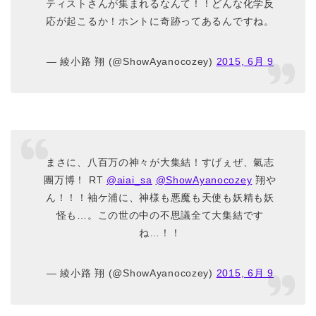
ティストさんが集まれるなんて！！どんな化学反
応が起こるか！ホントに奇跡ってあるんですね。
— 綾小路 翔 (@ShowAyanocozey)
2015, 6月 9
まさに、八百万の神々が大集結！すげぇぜ、氣志
團万博！ RT
@aiai_sa
@ShowAyanocozey
翔や
ん！！！袖ケ浦に、神様も悪魔も天使も妖精も妖
怪も…。この世の中の不思議全て大集結です
ね…！！
— 綾小路 翔 (@ShowAyanocozey)
2015, 6月 9