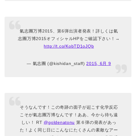
氣志團万博2015、第6弾出演者発表！詳しくは氣
志團万博2015オフィシャルHPをご確認下さい！→
http://t.co/KobTD1oJQb
— 氣志團 (@kishidan_staff)
2015, 6月 9
そうなんです！この奇跡の面子が起こす化学反応
こそが氣志團万博なんです！ああ、今から待ち遠
しい！ RT
@goldenatonu
第６弾の発表があっ
た！よく同じ日にこんなにたくさんの素敵なアー