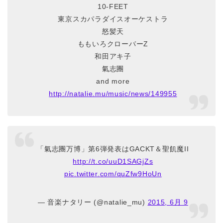
10-FEET
東京スカパラダイスオーケストラ
怒髪天
ももいろクローバーZ
和田アキ子
氣志團
and more
http://natalie.mu/music/news/149955
「氣志團万博」第6弾発表はGACKT＆聖飢魔II
http://t.co/uuD1SAGjZs
pic.twitter.com/quZfw9HoUn
— 音楽ナタリー (@natalie_mu)
2015, 6月 9