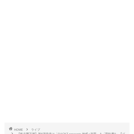
HOME
ライブ
【氣志團万博】第6弾発表は「GACKT presents 神威♂楽園」＆「聖飢魔II」【ゴ