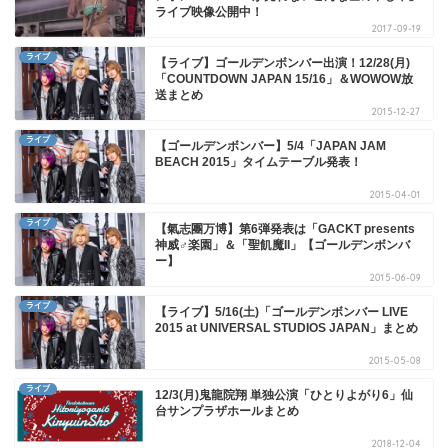
ライブ映像公開中！
2017-09-19
ライブ
【ライブ】ゴールデンボンバー出演！12/28(月)
「COUNTDOWN JAPAN 15/16」＆WOWOW放
送まとめ
2015-12-27
ライブ
【ゴールデンボンバー】5/4「JAPAN JAM
BEACH 2015」タイムテーブル発表！
2015-04-01
ライブ
【氣志團万博】第6弾発表は「GACKT presents
神威♂楽園」＆「聖飢魔II」【ゴールデンボンバ
ー】
2015-06-09
ライブ
【ライブ】5/16(土)「ゴールデンボンバー LIVE
2015 at UNIVERSAL STUDIOS JAPAN」まとめ
2015-05-08
ライブ
12/3(月)鬼龍院翔 単独公演「ひとりよがり6」仙
台サンプラザホールまとめ
2018-12-04