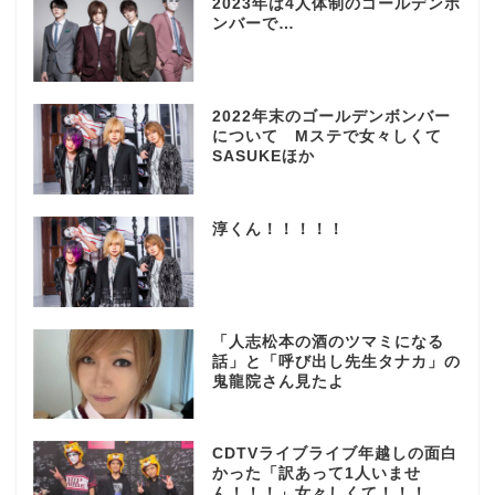
2023年は4人体制のゴールデンボ
ンバーで…
2022年末のゴールデンボンバー
について Mステで女々しくて
SASUKEほか
淳くん！！！！！
「人志松本の酒のツマミになる
話」と「呼び出し先生タナカ」の
鬼龍院さん見たよ
CDTVライブライブ年越しの面白
かった「訳あって1人いませ
ん！！！」女々しくて！！！