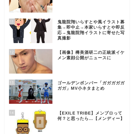
11
鬼龍院翔いらすとや風イラスト募
集→即中止→本家いらすとや即反
応→鬼龍院翔イラストに寄せた写
真撮影
12
【画像】樽美酒研二の正統派イケ
メン素顔公開がニュースに
13
ゴールデンボンバー「ガガガガガ
ガガ」MV小ネタまとめ
14
【EXILE TRIBE】メンプロって
何？と思ったら…【メンディー】