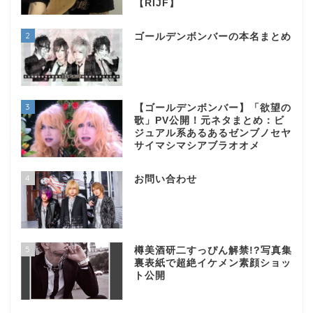
【RIJF】
2
ゴールデンボンバーの本名まとめ
3
【ゴールデンボンバー】「欲望の
歌」PV公開！元ネタまとめ：ビ
ジュアル系あるあるゼンブノセヤ
サイマシマシアブラオオメ
4
お問い合わせ
5
樽美酒研二すっぴん解禁!?写真集
裏表紙で超絶イケメン素顔ショッ
ト公開