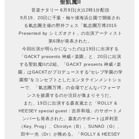
聖飢魔II
音楽ナタリー 6月9日(火)12時1分配信
9月19、20日に千葉・袖ケ浦海浜公園で開催され
る氣志團主催の野外フェス「氣志團万博2015
Presented by シミズオクト」の出演アーティスト
第6弾が発表された。
今回出演が明らかになったのは19日に出演する
「GACKT presents 神威♂楽園」と、20日に出演
する聖飢魔IIの2組。「GACKT presents 神威♂楽
園」はGACKTがプロデュースする“セレブ学園の学
園祭”をコンセプトとしたエンタテインメントショ
ーで、「氣志團万博」の会場でどんなパフォーマ
ンスを披露するのか注目が集まりそうだ。
また、19日に出演する森友嵐士と「ROLLY &
HEESEY special guest：吉井和哉」のサポートメ
ンバーも発表された。森友のサポートは岸利至
（Key, Prog）、Chirolyn（B）、SUNAO（G）、
田中一光（Dr）が務める。「ROLLY & HEESEY