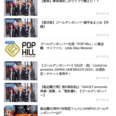
【動画】樽美酒研二がライブで燃えた！？
2014-02-06
ライブ
【鹿児島】ゴールデンボンバー握手会まとめ【沖
縄】
2013-05-26
ライブ
ゴールデンボンバー出演「POP HILL」に氣志
團、マイファス、Little Glee Monster
2017-03-10
ライブ
【ゴールデンボンバー】5/4(月・祝)「rockin'on
presents JAPAN JAM BEACH 2015」出演決
定！チケット発売中！
2015-03-06
ライブ
【氣志團万博】第6弾発表は「GACKT presents
神威♂楽園」＆「聖飢魔II」【ゴールデンボンバ
ー】
2015-06-09
ライブ
氣志團20周年!!対戦型フェスにVAMPS!!ゴールデ
ンボンバーは!?