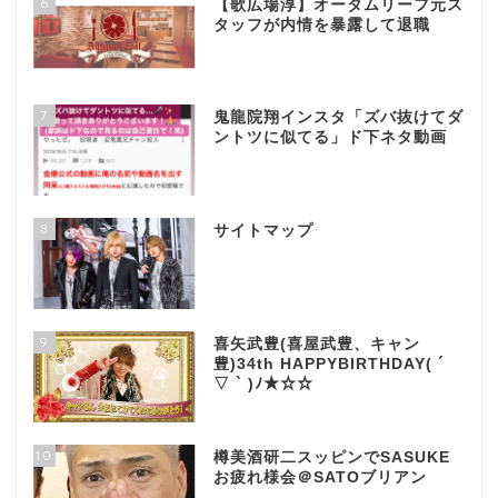
6
【歌広場淳】オータムリーフ元ス
タッフが内情を暴露して退職
7
鬼龍院翔インスタ「ズバ抜けてダ
ントツに似てる」ド下ネタ動画
8
サイトマップ
9
喜矢武豊(喜屋武豊、キャン
豊)34th HAPPYBIRTHDAY( ´
▽ ` )ﾉ★☆☆
10
樽美酒研二スッピンでSASUKE
お疲れ様会＠SATOブリアン