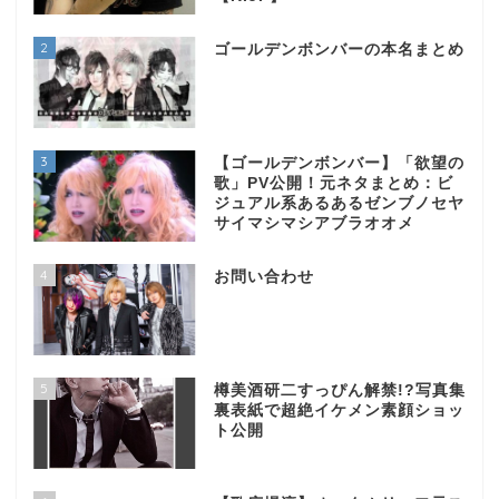
2
ゴールデンボンバーの本名まとめ
3
【ゴールデンボンバー】「欲望の
歌」PV公開！元ネタまとめ：ビ
ジュアル系あるあるゼンブノセヤ
サイマシマシアブラオオメ
4
お問い合わせ
5
樽美酒研二すっぴん解禁!?写真集
裏表紙で超絶イケメン素顔ショッ
ト公開