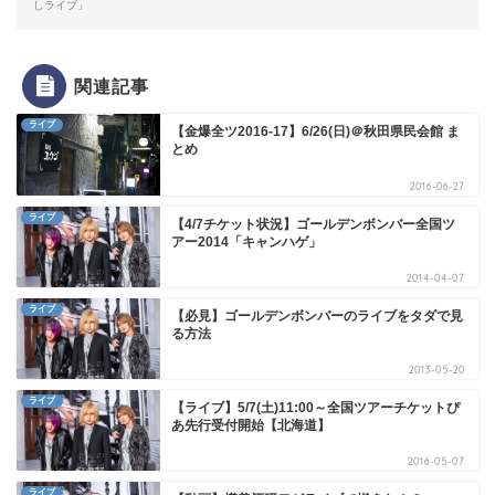
しライブ」
関連記事
ライブ
【金爆全ツ2016-17】6/26(日)＠秋田県民会館 ま
とめ
2016-06-27
ライブ
【4/7チケット状況】ゴールデンボンバー全国ツ
アー2014「キャンハゲ」
2014-04-07
ライブ
【必見】ゴールデンボンバーのライブをタダで見
る方法
2013-05-20
ライブ
【ライブ】5/7(土)11:00～全国ツアーチケットぴ
あ先行受付開始【北海道】
2016-05-07
ライブ