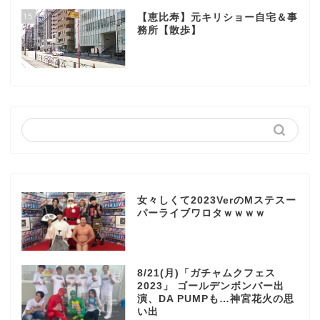
15
【恵比寿】元キリショー自宅＆事
務所【散歩】
女々しくて2023VerのMステスー
パーライブワロタｗｗｗｗ
8/21(月)「ガチャムクフェス
2023」 ゴールデンボンバー出
演、DA PUMPも…神宮花火の思
い出