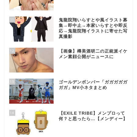
11
鬼龍院翔いらすとや風イラスト募
集→即中止→本家いらすとや即反
応→鬼龍院翔イラストに寄せた写
真撮影
12
【画像】樽美酒研二の正統派イケ
メン素顔公開がニュースに
13
ゴールデンボンバー「ガガガガガ
ガガ」MV小ネタまとめ
14
【EXILE TRIBE】メンプロって
何？と思ったら…【メンディー】