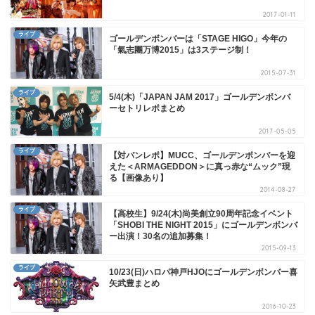
2017-01-11
ライブ
ゴールデンボンバーは「STAGE HIGO」今年の
「氣志團万博2015」は3ステージ制！
2015-07-31
ライブ
5/4(木)「JAPAN JAM 2017」ゴールデンボンバ
ーセトリレポまとめ
2017-05-05
ライブ
【対バンレポ】MUCC、ゴールデンボンバーを迎
えた＜ARMAGEDDON＞に真っ赤な“ムック”現
る【画像あり】
2014-08-27
ライブ
【高校生】9/24(木)尚美創立90周年記念イベント
「SHOBI THE NIGHT 2015」にゴールデンボンバ
ー出演！30名の追加募集！
2015-09-13
ライブ
10/23(日)ハロパ神戸HJOにゴールデンボンバー喜
矢武豊まとめ
2016-10-23