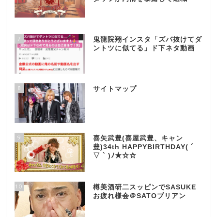
7
鬼龍院翔インスタ「ズバ抜けてダ
ントツに似てる」ド下ネタ動画
8
サイトマップ
9
喜矢武豊(喜屋武豊、キャン
豊)34th HAPPYBIRTHDAY( ´
▽ ` )ﾉ★☆☆
10
樽美酒研二スッピンでSASUKE
お疲れ様会＠SATOブリアン