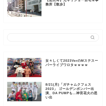
【恵比寿】元キリショー自宅＆事
務所【散歩】
女々しくて2023VerのMステスー
パーライブワロタｗｗｗｗ
8/21(月)「ガチャムクフェス
2023」 ゴールデンボンバー出
演、DA PUMPも…神宮花火の思
い出