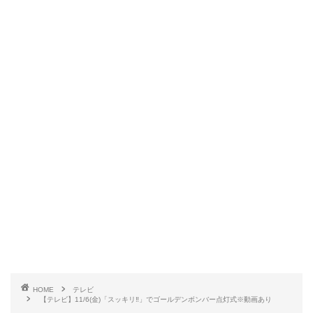
HOME
テレビ
【テレビ】11/6(金)「スッキリ‼」でゴールデンボンバー点灯式※動画あり