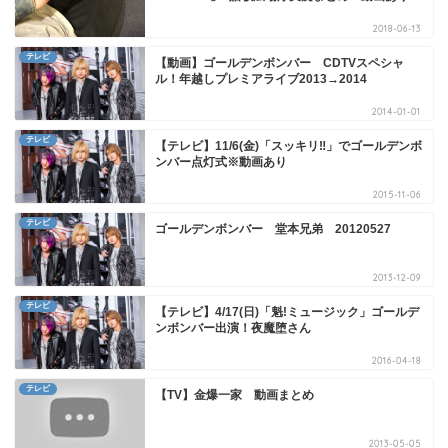
2018-06-13
テレビ
【動画】ゴールデンボンバー CDTVスペシャ
ル！年越しプレミアライブ2013→2014
2014-01-01
テレビ
【テレビ】11/6(金)「スッキリ‼」でゴールデンボ
ンバー点灯式※動画あり
2015-11-06
テレビ
ゴールデンボンバー 堂本兄弟 20120527
2013-12-09
テレビ
【テレビ】4/17(日)「魁!ミュージック」ゴールデ
ンボンバー出演！夜魔堕さん
2016-04-18
テレビ
【TV】金爆一家 動画まとめ
2013-05-05