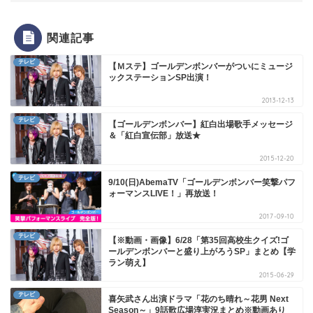
関連記事
テレビ
【Ｍステ】ゴールデンボンバーがついにミュージ
ックステーションSP出演！
2013-12-13
テレビ
【ゴールデンボンバー】紅白出場歌手メッセージ
＆「紅白宣伝部」放送★
2015-12-20
テレビ
9/10(日)AbemaTV「ゴールデンボンバー笑撃パフ
ォーマンスLIVE！」再放送！
2017-09-10
テレビ
【※動画・画像】6/28「第35回高校生クイズ!ゴ
ールデンボンバーと盛り上がろうSP」まとめ【学
ラン萌え】
2015-06-29
テレビ
喜矢武さん出演ドラマ「花のち晴れ～花男 Next
Season～」9話歌広場淳実況まとめ※動画あり