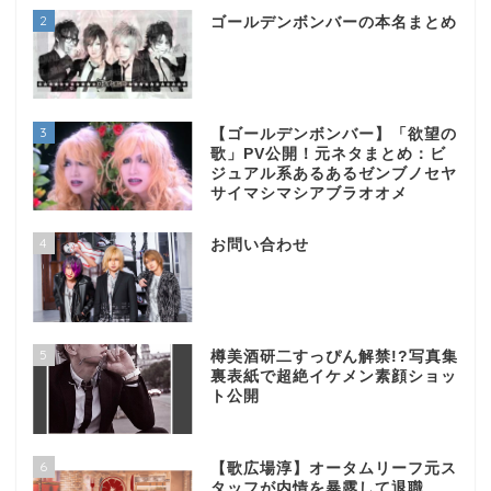
2
ゴールデンボンバーの本名まとめ
3
【ゴールデンボンバー】「欲望の
歌」PV公開！元ネタまとめ：ビ
ジュアル系あるあるゼンブノセヤ
サイマシマシアブラオオメ
4
お問い合わせ
5
樽美酒研二すっぴん解禁!?写真集
裏表紙で超絶イケメン素顔ショッ
ト公開
6
【歌広場淳】オータムリーフ元ス
タッフが内情を暴露して退職