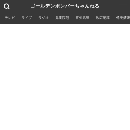
ゴールデンボンバーちゃんねる
テレビ
ライブ
ラジオ
鬼龍院翔
喜矢武豊
歌広場淳
樽美酒研