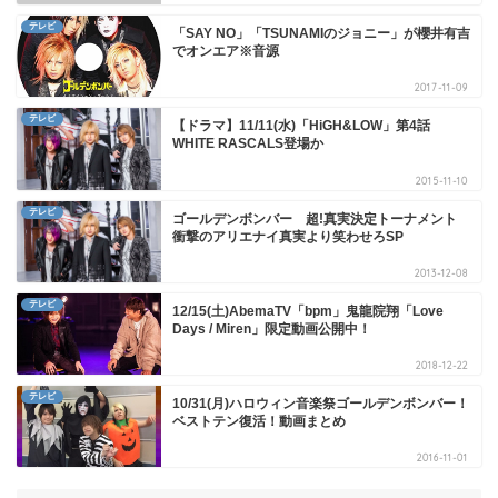
テレビ
「SAY NO」「TSUNAMIのジョニー」が櫻井有吉
でオンエア※音源
2017-11-09
テレビ
【ドラマ】11/11(水)「HiGH&LOW」第4話
WHITE RASCALS登場か
2015-11-10
テレビ
ゴールデンボンバー 超!真実決定トーナメント
衝撃のアリエナイ真実より笑わせろSP
2013-12-08
テレビ
12/15(土)AbemaTV「bpm」鬼龍院翔「Love
Days / Miren」限定動画公開中！
2018-12-22
テレビ
10/31(月)ハロウィン音楽祭ゴールデンボンバー！
ベストテン復活！動画まとめ
2016-11-01