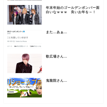
年末年始のゴールデンボンバー面
白いなｗｗｗ 良いお年を～！
また…あぁ…
歌広場さん…
鬼龍院さん…