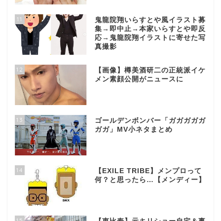
11
鬼龍院翔いらすとや風イラスト募
集→即中止→本家いらすとや即反
応→鬼龍院翔イラストに寄せた写
真撮影
12
【画像】樽美酒研二の正統派イケ
メン素顔公開がニュースに
13
ゴールデンボンバー「ガガガガガ
ガガ」MV小ネタまとめ
14
【EXILE TRIBE】メンプロって
何？と思ったら…【メンディー】
15