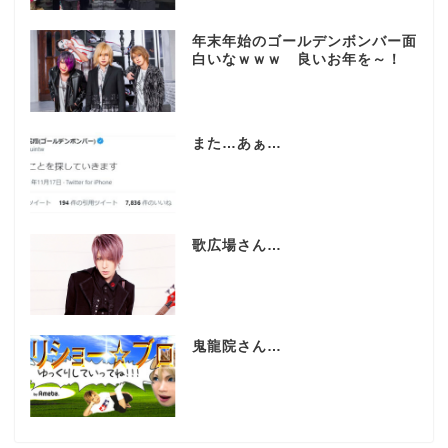
年末年始のゴールデンボンバー面
白いなｗｗｗ 良いお年を～！
また…あぁ…
歌広場さん…
鬼龍院さん…