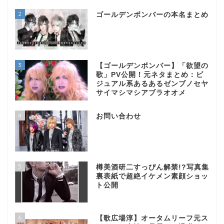
2
ゴールデンボンバーの本名まとめ
3
【ゴールデンボンバー】「欲望の
歌」PV公開！元ネタまとめ：ビ
ジュアル系あるあるゼンブノセヤ
サイマシマシアブラオオメ
4
お問い合わせ
5
樽美酒研二すっぴん解禁!?写真集
裏表紙で超絶イケメン素顔ショッ
ト公開
6
【歌広場淳】オータムリーフ元ス