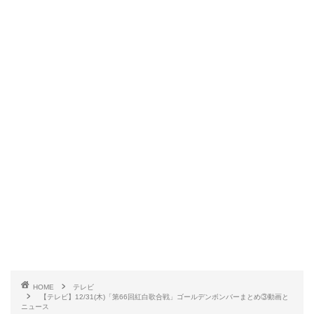
HOME
テレビ
【テレビ】12/31(木)「第66回紅白歌合戦」ゴールデンボンバーまとめ③動画と
ニュース