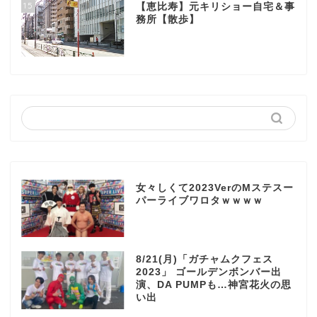
15
【恵比寿】元キリショー自宅＆事
務所【散歩】
女々しくて2023VerのMステスー
パーライブワロタｗｗｗｗ
8/21(月)「ガチャムクフェス
2023」 ゴールデンボンバー出
演、DA PUMPも…神宮花火の思
い出