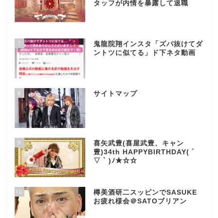
タッフが内情を暴露して退職
7
鬼龍院翔インスタ「ズバ抜けてダ
ントツに似てる」ド下ネタ動画
8
サイトマップ
9
喜矢武豊(喜屋武豊、キャン
豊)34th HAPPYBIRTHDAY( ´
▽ ` )ﾉ★☆☆
10
樽美酒研二スッピンでSASUKE
お疲れ様会＠SATOブリアン