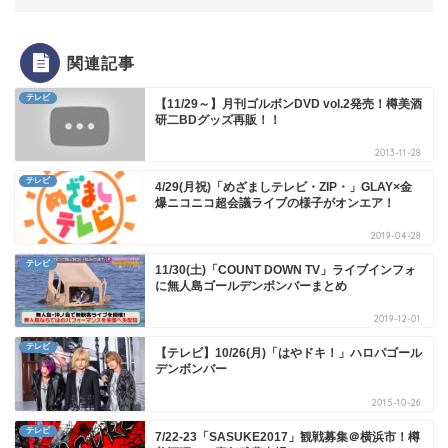
関連記事
テレビ
【11/29～】月刊ゴルボンDVD vol.2発売！樽美酒
研二BDグッズ再販！！
2013-11-28
テレビ
4/29(月祝)「めざましテレビ・ZIP・」GLAY×金
爆ニコニコ超会議ライブの様子がオンエア！
2019-04-28
テレビ
11/30(土)「COUNT DOWN TV」ライブインフォ
に無人島ゴールデンボンバーまとめ
2019-12-01
テレビ
【テレビ】10/26(月)「はやドキ！」ハロパゴール
デンボンバー
2015-10-26
テレビ
7/22-23「SASUKE2017」観戦募集＠横浜市！樽