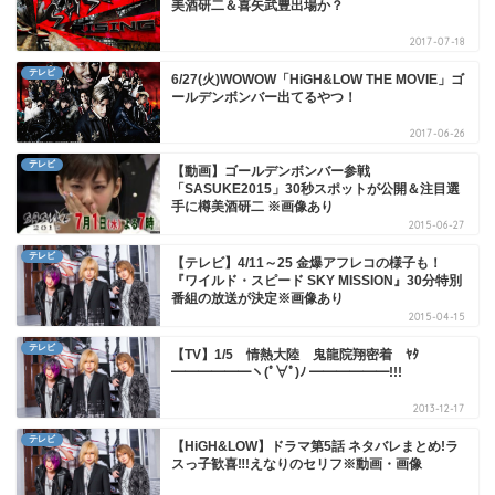
美酒研二＆喜矢武豊出場か？
2017-07-18
テレビ
6/27(火)WOWOW「HiGH&LOW THE MOVIE」ゴ
ールデンボンバー出てるやつ！
2017-06-26
テレビ
【動画】ゴールデンボンバー参戦
「SASUKE2015」30秒スポットが公開＆注目選
手に樽美酒研二 ※画像あり
2015-06-27
テレビ
【テレビ】4/11～25 金爆アフレコの様子も！
『ワイルド・スピード SKY MISSION』30分特別
番組の放送が決定※画像あり
2015-04-15
テレビ
【TV】1/5 情熱大陸 鬼龍院翔密着 ﾔﾀ
━━━━━━ヽ(ﾟ∀ﾟ)ﾉ ━━━━━━!!!
2013-12-17
テレビ
【HiGH&LOW】ドラマ第5話 ネタバレまとめ!ラ
スっ子歓喜‼!えなりのセリフ※動画・画像