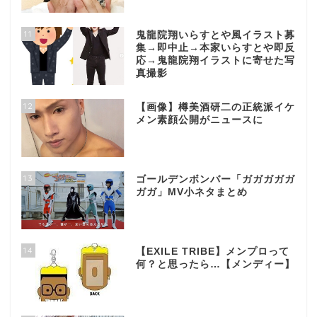
11
鬼龍院翔いらすとや風イラスト募
集→即中止→本家いらすとや即反
応→鬼龍院翔イラストに寄せた写
真撮影
12
【画像】樽美酒研二の正統派イケ
メン素顔公開がニュースに
13
ゴールデンボンバー「ガガガガガ
ガガ」MV小ネタまとめ
14
【EXILE TRIBE】メンプロって
何？と思ったら…【メンディー】