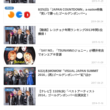
2015-11-23
テレビ
8/25(日)「JAPAN COUNTDOWN」a-nation特集
『笑いで勝ったゴールデンボンバー』
2019-08-24
テレビ
【動画】レコチョク年間ランキング2013年間1位
獲得！
2013-12-12
テレビ
「SAY NO」「TSUNAMIのジョニー」が櫻井有吉
でオンエア※音源
2017-11-09
テレビ
6/22(木)WOWOW「VISUAL JAPAN SUMMIT
2016」(再)ゴールデンボンバー”紅”ほか
2017-06-21
テレビ
【テレビ】11/26(水)「ベストアーティスト
2014」ゴールデンボンバー出演決定！
2014-11-16