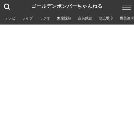
ゴールデンボンバーちゃんねる
テレビ
ライブ
ラジオ
鬼龍院翔
喜矢武豊
歌広場淳
樽美酒研