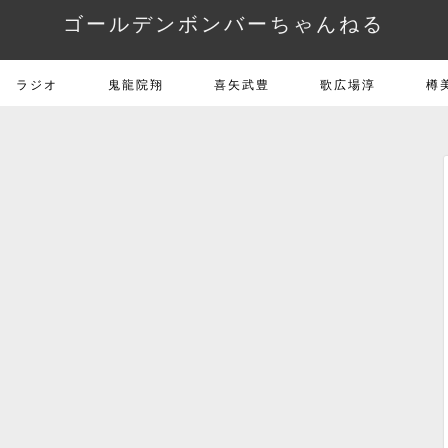
ゴールデンボンバーちゃんねる
ラジオ
鬼龍院翔
喜矢武豊
歌広場淳
樽