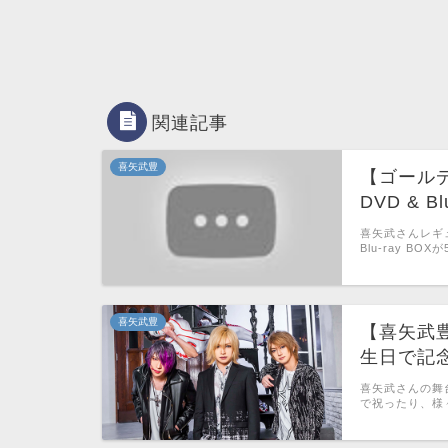
関連記事
喜矢武豊
【ゴールデ
DVD & 
喜矢武さんレギ
Blu-ray BO
喜矢武豊
【喜矢武
生日で記
喜矢武さんの舞
で祝ったり、様