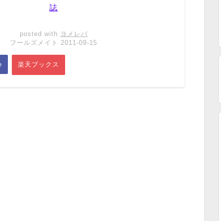
誌
posted with
ヨメレバ
フールズメイト 2011-09-15
e
楽天ブックス