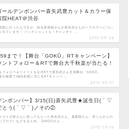
ゴールデンボンバー喜矢武豊カット＆カラー保
院HEAT＠渋谷
容院に行ったんですが、担当美容師さんが喜矢武さんのヘアカラーについ
くれています！ バックショットも！キャンギャ …
2015-09-26
)23:59まで！【舞台「GOKÛ」RTキャンペーン】
ウントフォロー＆RTで舞台大千秋楽が当たる！
をフォロー＆ツイートを公式RTで喜矢武さん主演舞台「GOKÛ」
千秋楽が抽選で3組6名様に当たるRTキャンペ …
2016-02-01
ンボンバー】3/15(日)喜矢武豊★誕生日( ´ ▽
でとう( ´ ▽ ` )ノその②
ャストの皆さんに祝ってもらった喜矢武さん、鬼龍院さん・淳くんからの
ブログ）などをまとめ。 DAIGOさん …
2015-03-16