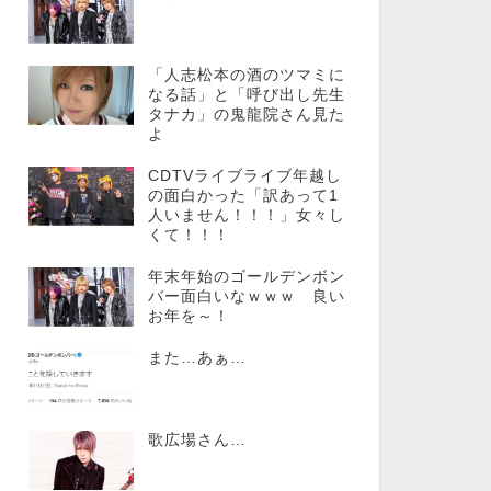
「人志松本の酒のツマミに
なる話」と「呼び出し先生
タナカ」の鬼龍院さん見た
よ
CDTVライブライブ年越し
の面白かった「訳あって1
人いません！！！」女々し
くて！！！
年末年始のゴールデンボン
バー面白いなｗｗｗ 良い
お年を～！
また…あぁ…
歌広場さん…