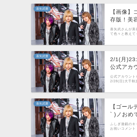
喜矢武豊
【画像】
存版！美容
喜矢武さんが美
て色々と教えて
喜矢武豊
2/1(月
公式アカ
公式アカウント
2/28(日)大
喜矢武豊
【ゴールデ
` )ノおめ
ふしぎ遊戯のキ
お祝いコメント（