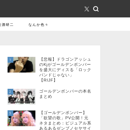
美酒研二
なんか色々
【悲報】ドラゴンアッシュ
1
のKjがゴールデンボンバー
を盛大にディスる「ロック
バンドじゃない」
【RIJF】
ゴールデンボンバーの本名
2
まとめ
【ゴールデンボンバー】
3
「欲望の歌」PV公開！元
ネタまとめ：ビジュアル系
あるあるゼンブノセヤサイ