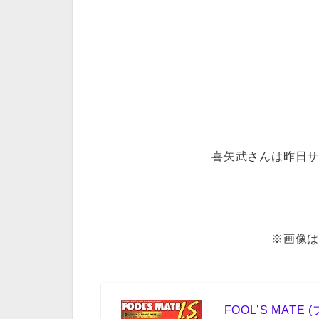
喜矢武さんは昨日
※画像
FOOL’S MATE 