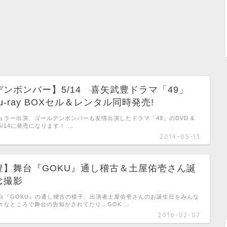
ンボンバー】5/14 喜矢武豊ドラマ「49」
Blu-ray BOXセル＆レンタル同時発売!
ュラー出演、ゴールデンボンバーも友情出演したドラマ「49」のDVD &
Xが5/14に発売になります！ …
2014-05-13
豊】舞台『GOKU』通し稽古＆土屋佑壱さん誕
念撮影
台『GOKU』の通し稽古の様子、出演者土屋佑壱さんのお誕生日をみんな
々なところで舞台の告知がされてたり…GOK …
2016-02-07