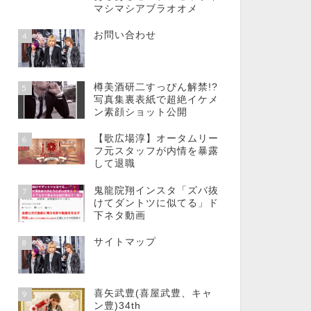
マシマシアブラオオメ
お問い合わせ
4
樽美酒研二すっぴん解禁!?
5
写真集裏表紙で超絶イケメ
ン素顔ショット公開
【歌広場淳】オータムリー
6
フ元スタッフが内情を暴露
して退職
鬼龍院翔インスタ「ズバ抜
7
けてダントツに似てる」ド
下ネタ動画
サイトマップ
8
喜矢武豊(喜屋武豊、キャ
9
ン豊)34th