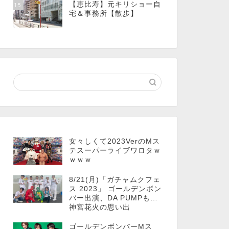
【恵比寿】元キリショー自
15
宅＆事務所【散歩】
女々しくて2023VerのMス
テスーパーライブワロタｗ
ｗｗｗ
8/21(月)「ガチャムクフェ
ス 2023」 ゴールデンボン
バー出演、DA PUMPも…
神宮花火の思い出
ゴールデンボンバーMス