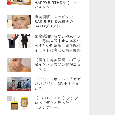
HAPPYBIRTHDAY( ´ ▽ `
)ﾉ★☆☆
樽美酒研二スッピンで
10
SASUKEお疲れ様会＠
SATOブリアン
鬼龍院翔いらすとや風イラ
11
スト募集→即中止→本家い
らすとや即反応→鬼龍院翔
イラストに寄せた写真撮影
【画像】樽美酒研二の正統
12
派イケメン素顔公開がニュ
ースに
ゴールデンボンバー「ガガ
13
ガガガガガ」MV小ネタま
とめ
【EXILE TRIBE】メンプ
14
ロって何？と思ったら…
【メンディー】