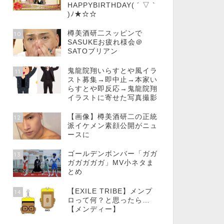
HAPPYBIRTHDAY( ´ ▽ `
)ﾉ★☆☆
樽美酒研二スッピンで
10
SASUKEお疲れ様会＠
SATOブリアン
鬼龍院翔いらすとや風イラ
11
スト募集→即中止→本家い
らすとや即反応→鬼龍院翔
イラストに寄せた写真撮影
【画像】樽美酒研二の正統
12
派イケメン素顔公開がニュ
ースに
ゴールデンボンバー「ガガ
13
ガガガガガ」MV小ネタま
とめ
【EXILE TRIBE】メンプ
14
ロって何？と思ったら…
【メンディー】