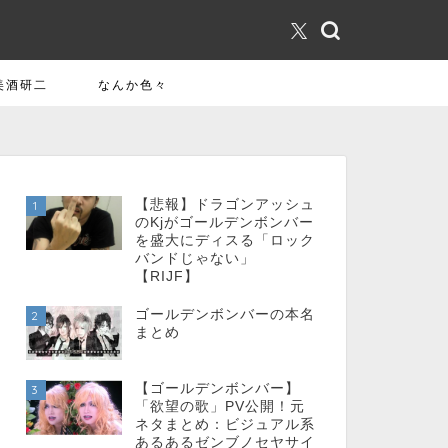
美酒研二
なんか色々
【悲報】ドラゴンアッシュ
1
のKjがゴールデンボンバー
を盛大にディスる「ロック
バンドじゃない」
【RIJF】
ゴールデンボンバーの本名
2
まとめ
【ゴールデンボンバー】
3
「欲望の歌」PV公開！元
ネタまとめ：ビジュアル系
あるあるゼンブノセヤサイ