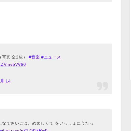
（写真 全2枚）
#音楽
#ニュース
m/zZVmvbVV60
0月 14
んなでさいごは、めめしくて をいっしょにうたっ
twitter.com/yK17S1kRw0