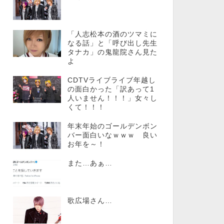
「人志松本の酒のツマミに
なる話」と「呼び出し先生
タナカ」の鬼龍院さん見た
よ
CDTVライブライブ年越し
の面白かった「訳あって1
人いません！！！」女々し
くて！！！
年末年始のゴールデンボン
バー面白いなｗｗｗ 良い
お年を～！
また…あぁ…
歌広場さん…