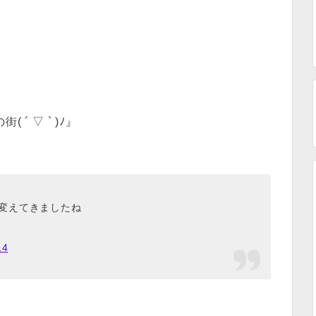
´ ▽ ` )ﾉ』
発を変えてきましたね
14