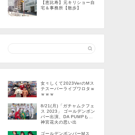
【恵比寿】元キリショー自
15
宅＆事務所【散歩】
女々しくて2023VerのMス
テスーパーライブワロタｗ
ｗｗｗ
8/21(月)「ガチャムクフェ
ス 2023」 ゴールデンボン
バー出演、DA PUMPも…
神宮花火の思い出
ゴールデンボンバーMス