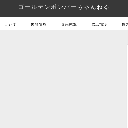
ゴールデンボンバーちゃんねる
ラジオ
鬼龍院翔
喜矢武豊
歌広場淳
樽