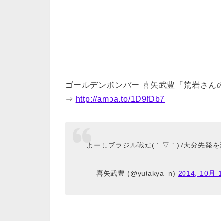
ゴールデンボンバー 喜矢武豊『荒岩さんの街( 
⇒
http://amba.to/1D9fDb7
よーしブラジル戦だ( ´ ▽ ` )ﾉ大分先
— 喜矢武豊 (@yutakya_n)
2014, 10月 