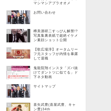
マシマシアブラオオメ
お問い合わせ
4
樽美酒研二すっぴん解禁!?
5
写真集裏表紙で超絶イケメ
ン素顔ショット公開
【歌広場淳】オータムリー
6
フ元スタッフが内情を暴露
して退職
鬼龍院翔インスタ「ズバ抜
7
けてダントツに似てる」ド
下ネタ動画
サイトマップ
8
喜矢武豊(喜屋武豊、キャ
9
ン豊)34th