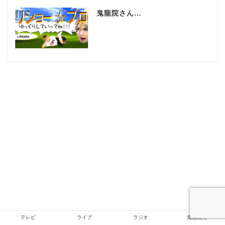
鬼龍院さん…
テレビ
ライブ
ラジオ
鬼龍院翔