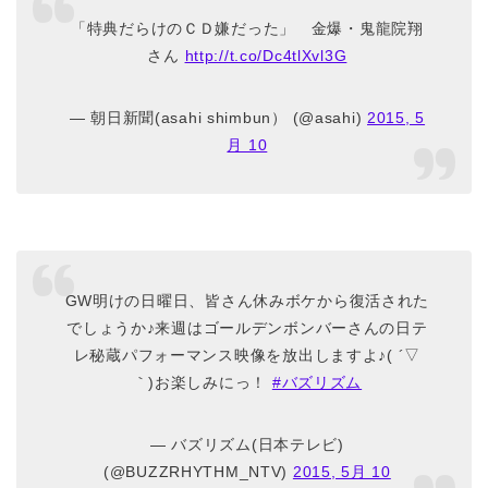
「特典だらけのＣＤ嫌だった」 金爆・鬼龍院翔
さん
http://t.co/Dc4tlXvl3G
— 朝日新聞(asahi shimbun） (@asahi)
2015, 5
月 10
GW明けの日曜日、皆さん休みボケから復活された
でしょうか♪来週はゴールデンボンバーさんの日テ
レ秘蔵パフォーマンス映像を放出しますよ♪( ´▽
｀)お楽しみにっ！
#バズリズム
— バズリズム(日本テレビ)
(@BUZZRHYTHM_NTV)
2015, 5月 10