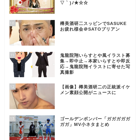
▽ ` )ﾉ★☆☆
10
樽美酒研二スッピンでSASUKE
お疲れ様会＠SATOブリアン
11
鬼龍院翔いらすとや風イラスト募
集→即中止→本家いらすとや即反
応→鬼龍院翔イラストに寄せた写
真撮影
12
【画像】樽美酒研二の正統派イケ
メン素顔公開がニュースに
13
ゴールデンボンバー「ガガガガガ
ガガ」MV小ネタまとめ