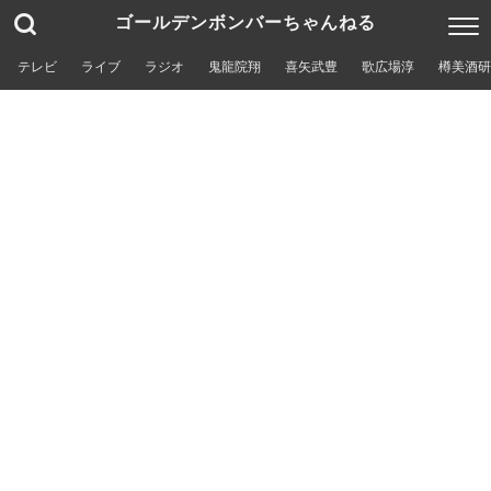
ゴールデンボンバーちゃんねる
テレビ
ライブ
ラジオ
鬼龍院翔
喜矢武豊
歌広場淳
樽美酒研