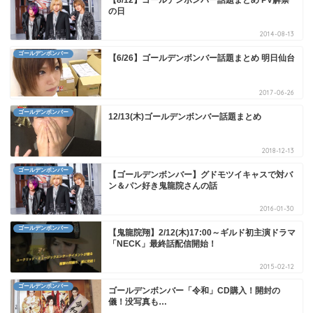
【8/12】ゴールデンボンバー話題まとめ PV解禁
の日
2014-08-13
ゴールデンボンバー
【6/26】ゴールデンボンバー話題まとめ 明日仙台
2017-06-26
ゴールデンボンバー
12/13(木)ゴールデンボンバー話題まとめ
2018-12-13
ゴールデンボンバー
【ゴールデンボンバー】グドモツイキャスで対バ
ン＆パン好き鬼龍院さんの話
2016-01-30
ゴールデンボンバー
【鬼龍院翔】2/12(木)17:00～ギルド初主演ドラマ
「NECK」最終話配信開始！
2015-02-12
ゴールデンボンバー
ゴールデンボンバー「令和」CD購入！開封の
儀！没写真も…