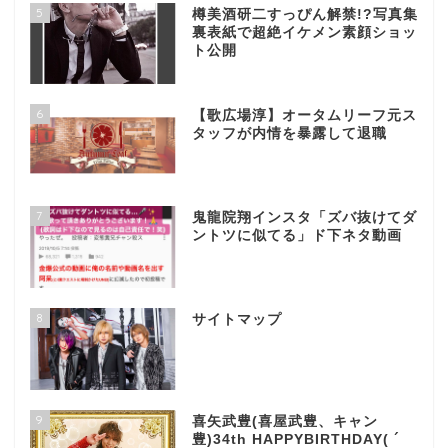
5
樽美酒研二すっぴん解禁!?写真集
裏表紙で超絶イケメン素顔ショッ
ト公開
6
【歌広場淳】オータムリーフ元ス
タッフが内情を暴露して退職
7
鬼龍院翔インスタ「ズバ抜けてダ
ントツに似てる」ド下ネタ動画
8
サイトマップ
9
喜矢武豊(喜屋武豊、キャン
豊)34th HAPPYBIRTHDAY( ´