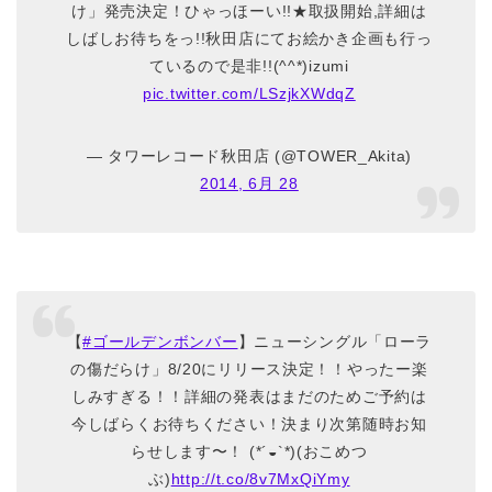
け」発売決定！ひゃっほーい!!★取扱開始,詳細は
しばしお待ちをっ!!秋田店にてお絵かき企画も行っ
ているので是非!!(^^*)izumi
pic.twitter.com/LSzjkXWdqZ
— タワーレコード秋田店 (@TOWER_Akita)
2014, 6月 28
【
#ゴールデンボンバー
】ニューシングル「ローラ
の傷だらけ」8/20にリリース決定！！やったー楽
しみすぎる！！詳細の発表はまだのためご予約は
今しばらくお待ちください！決まり次第随時お知
らせします〜！ (*´◒`*)(おこめつ
ぶ)
http://t.co/8v7MxQiYmy