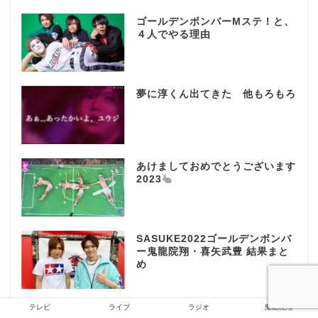
ゴールデンボンバーMステ！と、
４人でやる理由
夢に淳くん出てきた 他もろもろ
あけましておめでとうございます
2023
SASUKE2022ゴールデンボンバ
ー鬼龍院翔・喜矢武豊 結果まと
め
テレビ
ライブ
ラジオ
鬼龍院翔
2023年は4人体制のゴールデンボ