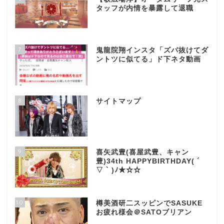
タッフが内情を暴露して退職
7
鬼龍院翔インスタ「ズバ抜けてダ
ントツに似てる」ド下ネタ動画
8
サイトマップ
9
喜矢武豊(喜屋武豊、キャン
豊)34th HAPPYBIRTHDAY( ´
▽ ` )ﾉ★☆☆
10
樽美酒研二スッピンでSASUKE
お疲れ様会＠SATOブリアン