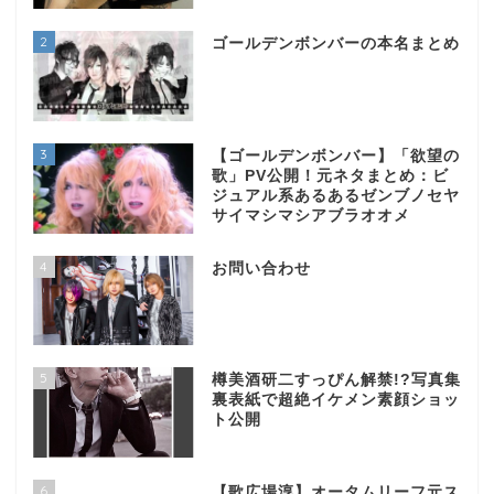
2
ゴールデンボンバーの本名まとめ
3
【ゴールデンボンバー】「欲望の
歌」PV公開！元ネタまとめ：ビ
ジュアル系あるあるゼンブノセヤ
サイマシマシアブラオオメ
4
お問い合わせ
5
樽美酒研二すっぴん解禁!?写真集
裏表紙で超絶イケメン素顔ショッ
ト公開
6
【歌広場淳】オータムリーフ元ス