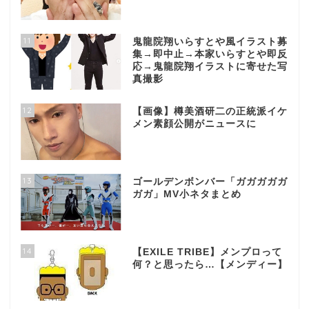
11
鬼龍院翔いらすとや風イラスト募
集→即中止→本家いらすとや即反
応→鬼龍院翔イラストに寄せた写
真撮影
12
【画像】樽美酒研二の正統派イケ
メン素顔公開がニュースに
13
ゴールデンボンバー「ガガガガガ
ガガ」MV小ネタまとめ
14
【EXILE TRIBE】メンプロって
何？と思ったら…【メンディー】