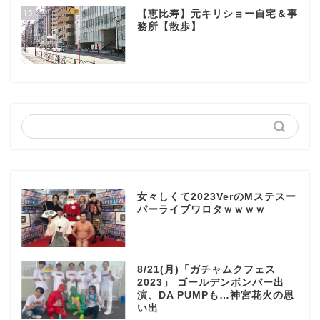
15
【恵比寿】元キリショー自宅＆事
務所【散歩】
女々しくて2023VerのMステスー
パーライブワロタｗｗｗｗ
8/21(月)「ガチャムクフェス
2023」 ゴールデンボンバー出
演、DA PUMPも…神宮花火の思
い出