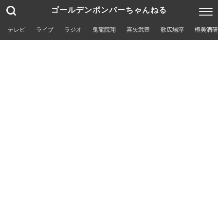
ゴールデンボンバーちゃんねる
テレビ
ライブ
ラジオ
鬼龍院翔
喜矢武豊
歌広場淳
樽美酒研