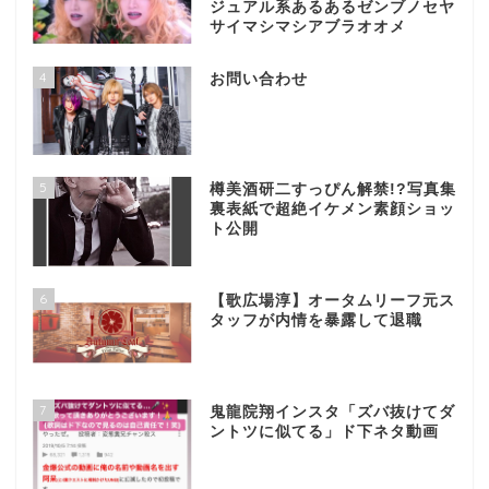
ジュアル系あるあるゼンブノセヤ
サイマシマシアブラオオメ
4
お問い合わせ
5
樽美酒研二すっぴん解禁!?写真集
裏表紙で超絶イケメン素顔ショッ
ト公開
6
【歌広場淳】オータムリーフ元ス
タッフが内情を暴露して退職
7
鬼龍院翔インスタ「ズバ抜けてダ
ントツに似てる」ド下ネタ動画