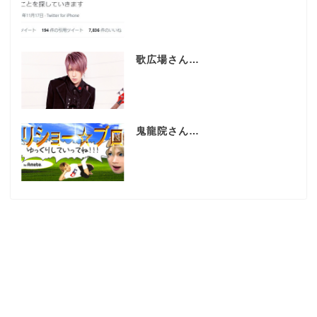
歌広場さん…
鬼龍院さん…