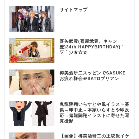
8
サイトマップ
9
喜矢武豊(喜屋武豊、キャン
豊)34th HAPPYBIRTHDAY( ´
▽ ` )ﾉ★☆☆
10
樽美酒研二スッピンでSASUKE
お疲れ様会＠SATOブリアン
11
鬼龍院翔いらすとや風イラスト募
集→即中止→本家いらすとや即反
応→鬼龍院翔イラストに寄せた写
真撮影
12
【画像】樽美酒研二の正統派イケ