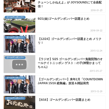
チューンしかねえよ」が JOYSOUNDにて全曲配
信！
2018-01-23
ゴールデンボンバー
9/21(金)ゴールデンボンバー話題まとめ
2018-09-22
ゴールデンボンバー
【12/24】ゴールデンボンバー話題まとめ メリク
リ！
2015-12-24
ゴールデンボンバー
【ラジオ】5/25 ゴールデンボンバー鬼龍院翔のオ
ールナイトニッポン ゲスト：の子(神聖かまって
ちゃん)
2015-05-27
ゴールデンボンバー
【ゴールデンボンバー】来年2月「COUNTDOWN
JAPAN 15/16 総集編」放送＆雑誌発売
2015-12-29
ゴールデンボンバー
【4/16】ゴールデンボンバー話題まとめ