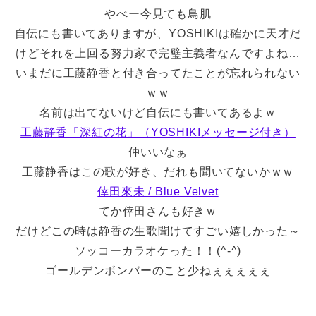
やべー今見ても鳥肌
自伝にも書いてありますが、YOSHIKIは確かに天才だ
けどそれを上回る努力家で完璧主義者なんですよね…
いまだに工藤静香と付き合ってたことが忘れられない
ｗｗ
名前は出てないけど自伝にも書いてあるよｗ
工藤静香「深紅の花」（YOSHIKIメッセージ付き）
仲いいなぁ
工藤静香はこの歌が好き、だれも聞いてないかｗｗ
倖田來未 / Blue Velvet
てか倖田さんも好きｗ
だけどこの時は静香の生歌聞けてすごい嬉しかった～
ソッコーカラオケった！！(^-^)
ゴールデンボンバーのこと少ねぇぇぇぇぇ