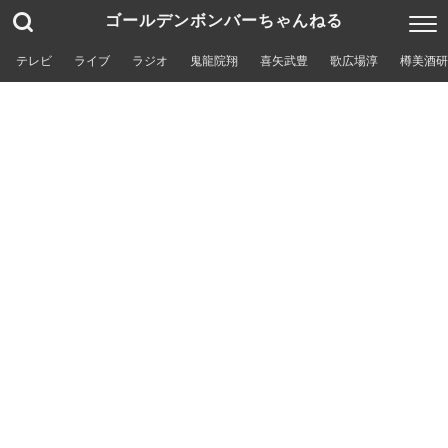
ゴールデンボンバーちゃんねる
テレビ
ライブ
ラジオ
鬼龍院翔
喜矢武豊
歌広場淳
樽美酒研