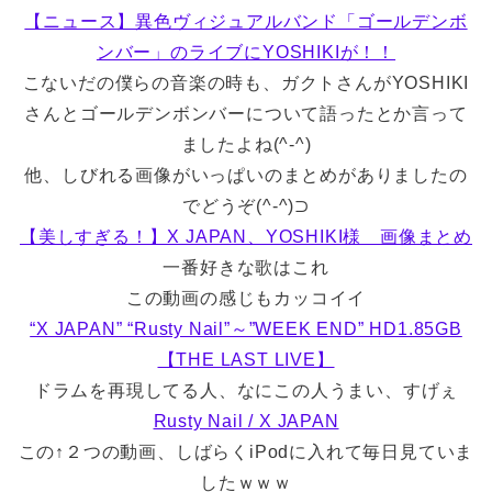
【ニュース】異色ヴィジュアルバンド「ゴールデンボ
ンバー」のライブにYOSHIKIが！！
こないだの僕らの音楽の時も、ガクトさんがYOSHIKI
さんとゴールデンボンバーについて語ったとか言って
ましたよね(^-^)
他、しびれる画像がいっぱいのまとめがありましたの
でどうぞ(^-^)⊃
【美しすぎる！】X JAPAN、YOSHIKI様 画像まとめ
一番好きな歌はこれ
この動画の感じもカッコイイ
“X JAPAN” “Rusty Nail”～”WEEK END” HD1.85GB
【THE LAST LIVE】
ドラムを再現してる人、なにこの人うまい、すげぇ
Rusty Nail / X JAPAN
この↑２つの動画、しばらくiPodに入れて毎日見ていま
したｗｗｗ