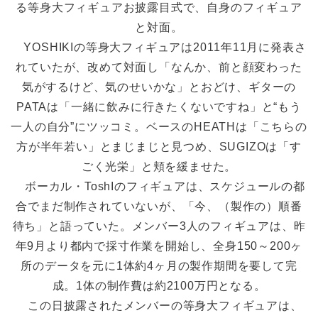
る等身大フィギュアお披露目式で、自身のフィギュア
と対面。
YOSHIKIの等身大フィギュアは2011年11月に発表さ
れていたが、改めて対面し「なんか、前と顔変わった
気がするけど、気のせいかな」とおどけ、ギターの
PATAは「一緒に飲みに行きたくないですね」と“もう
一人の自分”にツッコミ。ベースのHEATHは「こちらの
方が半年若い」とまじまじと見つめ、SUGIZOは「す
ごく光栄」と頬を緩ませた。
ボーカル・ToshIのフィギュアは、スケジュールの都
合でまだ制作されていないが、「今、（製作の）順番
待ち」と語っていた。メンバー3人のフィギュアは、昨
年9月より都内で採寸作業を開始し、全身150～200ヶ
所のデータを元に1体約4ヶ月の製作期間を要して完
成。1体の制作費は約2100万円となる。
この日披露されたメンバーの等身大フィギュアは、