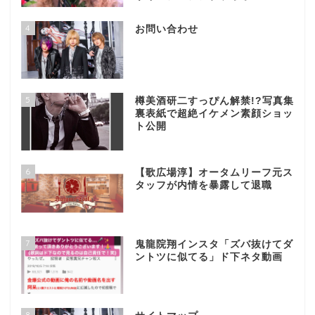
4
お問い合わせ
5
樽美酒研二すっぴん解禁!?写真集
裏表紙で超絶イケメン素顔ショッ
ト公開
6
【歌広場淳】オータムリーフ元ス
タッフが内情を暴露して退職
7
鬼龍院翔インスタ「ズバ抜けてダ
ントツに似てる」ド下ネタ動画
8