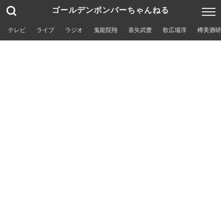
ゴールデンボンバーちゃんねる
テレビ
ライブ
ラジオ
鬼龍院翔
喜矢武豊
歌広場淳
樽美酒研