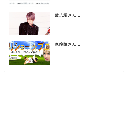
歌広場さん…
鬼龍院さん…