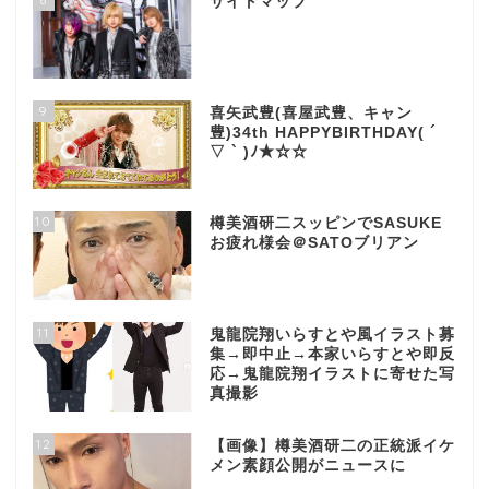
サイトマップ
9
喜矢武豊(喜屋武豊、キャン
豊)34th HAPPYBIRTHDAY( ´
▽ ` )ﾉ★☆☆
10
樽美酒研二スッピンでSASUKE
お疲れ様会＠SATOブリアン
11
鬼龍院翔いらすとや風イラスト募
集→即中止→本家いらすとや即反
応→鬼龍院翔イラストに寄せた写
真撮影
12
【画像】樽美酒研二の正統派イケ
メン素顔公開がニュースに