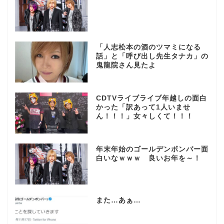
「人志松本の酒のツマミになる
話」と「呼び出し先生タナカ」の
鬼龍院さん見たよ
CDTVライブライブ年越しの面白
かった「訳あって1人いませ
ん！！！」女々しくて！！！
年末年始のゴールデンボンバー面
白いなｗｗｗ 良いお年を～！
また…あぁ…