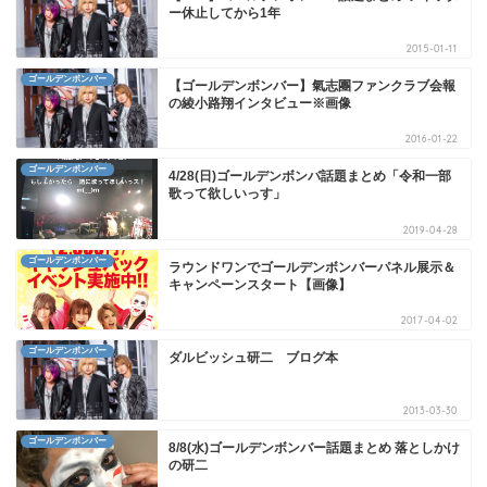
ー休止してから1年
2015-01-11
ゴールデンボンバー
【ゴールデンボンバー】氣志團ファンクラブ会報
の綾小路翔インタビュー※画像
2016-01-22
ゴールデンボンバー
4/28(日)ゴールデンボンバ話題まとめ「令和一部
歌って欲しいっす」
2019-04-28
ゴールデンボンバー
ラウンドワンでゴールデンボンバーパネル展示＆
キャンペーンスタート【画像】
2017-04-02
ゴールデンボンバー
ダルビッシュ研二 ブログ本
2013-03-30
ゴールデンボンバー
8/8(水)ゴールデンボンバー話題まとめ 落としかけ
の研二