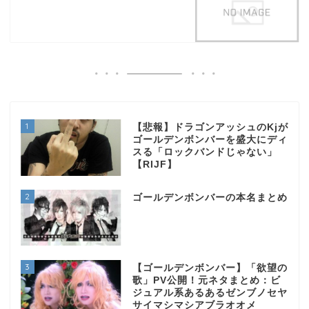
1
【悲報】ドラゴンアッシュのKjが
ゴールデンボンバーを盛大にディ
スる「ロックバンドじゃない」
【RIJF】
2
ゴールデンボンバーの本名まとめ
3
【ゴールデンボンバー】「欲望の
歌」PV公開！元ネタまとめ：ビ
ジュアル系あるあるゼンブノセヤ
サイマシマシアブラオオメ