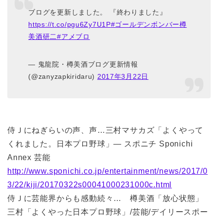
ブログを更新しました。 『終わりました』
https://t.co/pgu6Zy7U1P
#ゴールデンボンバー樽
美酒研二
#アメブロ
— 鬼龍院・樽美酒ブログ更新情報
(@zanyzapkiridaru)
2017年3月22日
侍Ｊにねぎらいの声、声…三村マサカズ「よくやって
くれました。日本プロ野球」― スポニチ Sponichi
Annex 芸能
http://www.sponichi.co.jp/entertainment/news/2017/0
3/22/kiji/20170322s00041000231000c.html
侍Ｊに芸能界からも感動続々… 樽美酒「放心状態」
三村「よくやった日本プロ野球」/芸能/デイリースポー