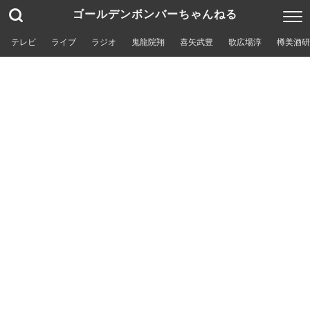
ゴールデンボンバーちゃんねる
テレビ
ライブ
ラジオ
鬼龍院翔
喜矢武豊
歌広場淳
樽美酒研