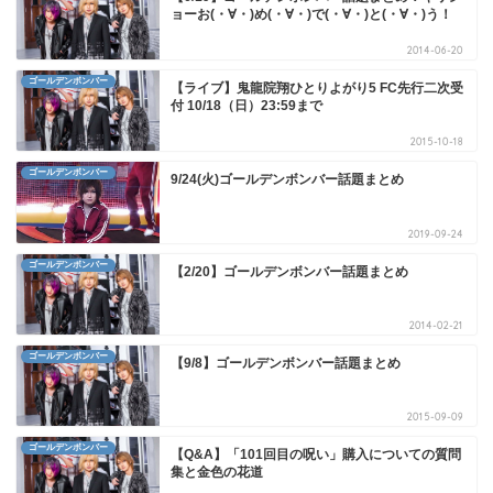
ョーお(・∀・)め(・∀・)で(・∀・)と(・∀・)う！
2014-06-20
ゴールデンボンバー
【ライブ】鬼龍院翔ひとりよがり5 FC先行二次受
付 10/18（日）23:59まで
2015-10-18
ゴールデンボンバー
9/24(火)ゴールデンボンバー話題まとめ
2019-09-24
ゴールデンボンバー
【2/20】ゴールデンボンバー話題まとめ
2014-02-21
ゴールデンボンバー
【9/8】ゴールデンボンバー話題まとめ
2015-09-09
ゴールデンボンバー
【Q&A】「101回目の呪い」購入についての質問
集と金色の花道