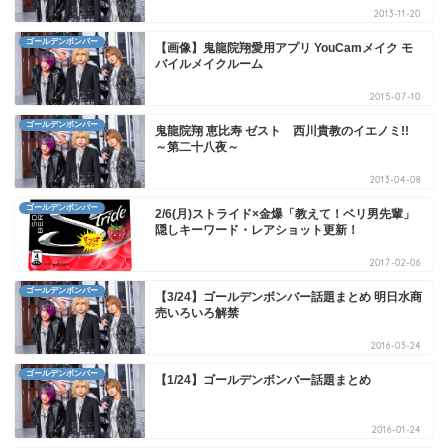
2013-11-20
ゴールデンボンバー
【画像】鬼龍院翔愛用アプリ YouCamメイク モ
バイルメイクルーム
2015-07-10
ゴールデンボンバー
鬼龍院翔 恵比寿 ゼスト 西川貴教のイエノミ!!
～第二十八夜～
2013-04-08
ゴールデンボンバー
2/6(月)ストライド×金爆「教えて！ベリ男先輩」
隠しキーワード・レアショット更新！
2017-02-06
ゴールデンボンバー
【3/24】ゴールデンボンバー話題まとめ 明日水商
売いろいろ解禁
2016-03-24
ゴールデンボンバー
【1/24】ゴールデンボンバー話題まとめ
2016-01-24