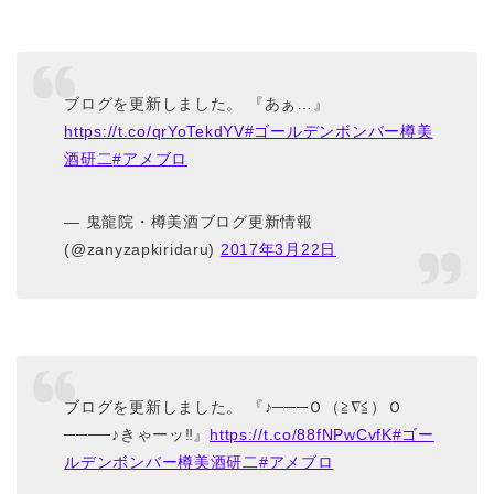
ブログを更新しました。 『あぁ…』
https://t.co/qrYoTekdYV
#ゴールデンボンバー樽美
酒研二
#アメブロ
— 鬼龍院・樽美酒ブログ更新情報
(@zanyzapkiridaru)
2017年3月22日
ブログを更新しました。 『♪───Ｏ（≧∇≦）Ｏ
────♪きゃーッ‼︎』
https://t.co/88fNPwCvfK
#ゴー
ルデンボンバー樽美酒研二
#アメブロ