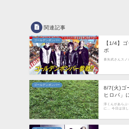
関連記事
ゴールデンボンバー
【1/4】
ボ
喜矢武さんスノボ
ゴールデンボンバー
8/7(火
ヒロパ」
淳くんがあらぶ
に… 今日は涼