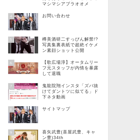
マシマシアブラオオメ
お問い合わせ
4
樽美酒研二すっぴん解禁!?
5
写真集裏表紙で超絶イケメ
ン素顔ショット公開
【歌広場淳】オータムリー
6
フ元スタッフが内情を暴露
して退職
鬼龍院翔インスタ「ズバ抜
7
けてダントツに似てる」ド
下ネタ動画
サイトマップ
8
喜矢武豊(喜屋武豊、キャ
9
ン豊)34th