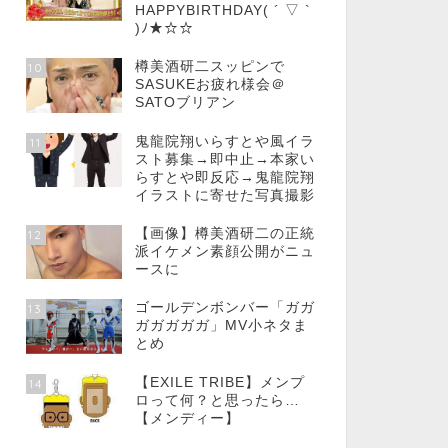
HAPPYBIRTHDAY( ´ ▽ `
)ﾉ★☆☆
樽美酒研二スッピンで
10
SASUKEお疲れ様会＠
SATOブリアン
鬼龍院翔いらすとや風イラ
11
スト募集→即中止→本家い
らすとや即反応→鬼龍院翔
イラストに寄せた写真撮影
【画像】樽美酒研二の正統
12
派イケメン素顔公開がニュ
ースに
ゴールデンボンバー「ガガ
13
ガガガガガ」MV小ネタま
とめ
【EXILE TRIBE】メンプ
14
ロって何？と思ったら…
【メンディー】