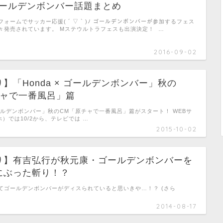
ゴールデンボンバー話題まとめ
ォームでサッカー応援( ´ ▽ ` )ﾉ ゴールデンボンバーが参加するフェス
々発売されています。 Mステウルトラフェスも出演決定！ …
2016-09-02
】「Honda × ゴールデンボンバー」秋の
チャで一番風呂」篇
 ゴールデンボンバー」秋のCM「原チャで一番風呂」篇がスタート！ WEBサ
ホ）では10/2から、テレビでは …
2015-10-02
り】有吉弘行が秋元康・ゴールデンボンバーを
にぶった斬り！？
てゴールデンボンバーがディスられていると思いきや…！？ (さら
2014-08-17