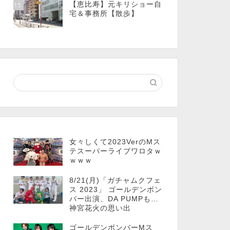
【恵比寿】元キリショー自
15
宅＆事務所【散歩】
女々しくて2023VerのMス
テスーパーライブワロタｗ
ｗｗｗ
8/21(月)「ガチャムクフェ
ス 2023」 ゴールデンボン
バー出演、DA PUMPも…
神宮花火の思い出
ゴールデンボンバーMス