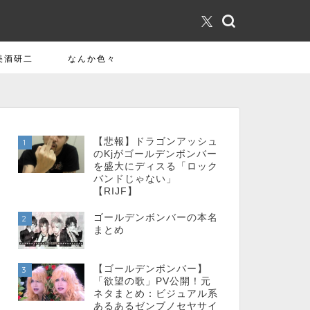
美酒研二
なんか色々
【悲報】ドラゴンアッシュ
1
のKjがゴールデンボンバー
を盛大にディスる「ロック
バンドじゃない」
【RIJF】
ゴールデンボンバーの本名
2
まとめ
【ゴールデンボンバー】
3
「欲望の歌」PV公開！元
ネタまとめ：ビジュアル系
あるあるゼンブノセヤサイ