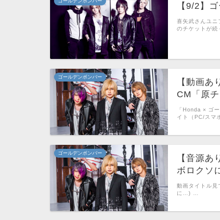
ゴールデンボンバー
【9/2】
喜矢武さんユニフ
のチケットが続
ゴールデンボンバー
【動画あり
CM「原
「Honda ×
イト（PC/スマ
ゴールデンボンバー
【音源あ
ボロクソ
動画タイトル見
に…) …