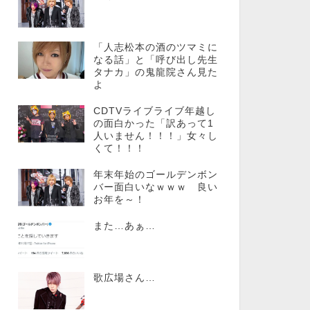
「人志松本の酒のツマミに
なる話」と「呼び出し先生
タナカ」の鬼龍院さん見た
よ
CDTVライブライブ年越し
の面白かった「訳あって1
人いません！！！」女々し
くて！！！
年末年始のゴールデンボン
バー面白いなｗｗｗ 良い
お年を～！
また…あぁ…
歌広場さん…