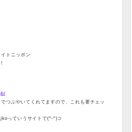
ナイトニッポン
す！
gb/
ーでつぶやいてくれてますので、これも要チェッ
oっていうサイトで(^-^)⊃