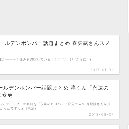
ゴールデンボンバー話題まとめ 喜矢武さんスノ
かーーー！休みを満喫している！！( ´ ▽ ` )ﾉ (さらに…) …
2017-01-04
)ゴールデンボンバー話題まとめ 淳くん「永遠の
に変更
ってツイッターの名前を「永遠のヒロパ」に変更ｗｗｗ 鬼龍院さんが川
しかったですねぇ（東京） …
2018-08-07