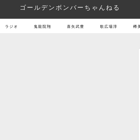
ゴールデンボンバーちゃんねる
ラジオ
鬼龍院翔
喜矢武豊
歌広場淳
樽