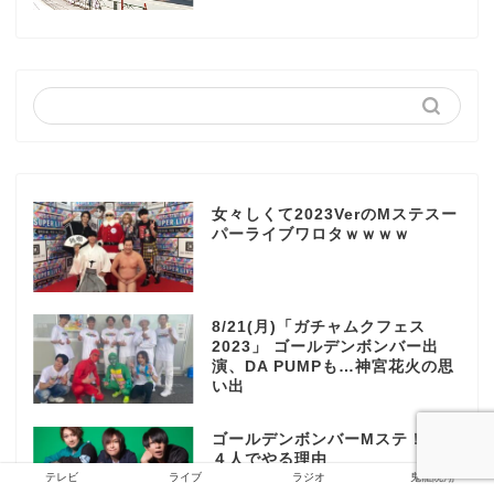
女々しくて2023VerのMステスー
パーライブワロタｗｗｗｗ
8/21(月)「ガチャムクフェス
2023」 ゴールデンボンバー出
演、DA PUMPも…神宮花火の思
い出
ゴールデンボンバーMステ！と、
４人でやる理由
テレビ
ライブ
ラジオ
鬼龍院翔