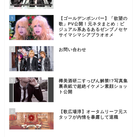
3
【ゴールデンボンバー】「欲望の
歌」PV公開！元ネタまとめ：ビ
ジュアル系あるあるゼンブノセヤ
サイマシマシアブラオオメ
4
お問い合わせ
5
樽美酒研二すっぴん解禁!?写真集
裏表紙で超絶イケメン素顔ショッ
ト公開
6
【歌広場淳】オータムリーフ元ス
タッフが内情を暴露して退職