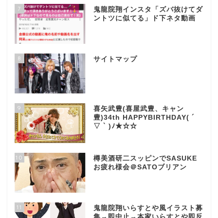
7
鬼龍院翔インスタ「ズバ抜けてダ
ントツに似てる」ド下ネタ動画
8
サイトマップ
9
喜矢武豊(喜屋武豊、キャン
豊)34th HAPPYBIRTHDAY( ´
▽ ` )ﾉ★☆☆
10
樽美酒研二スッピンでSASUKE
お疲れ様会＠SATOブリアン
11
鬼龍院翔いらすとや風イラスト募
集→即中止→本家いらすとや即反