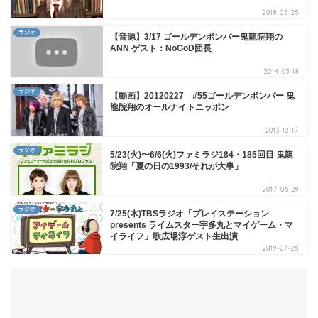
2018-05-25
ラジオ
【音源】3/17 ゴールデンボンバー鬼龍院翔の
ANN ゲスト：NoGoD団長
2014-03-18
ラジオ
【動画】20120227 #55ゴールデンボンバー 鬼
龍院翔のオールナイトニッポン
2013-12-17
ラジオ
5/23(火)〜6/6(火)ファミラジ184・185回目 鬼龍
院翔「夏の日の1993/それが大事」
2017-05-29
ラジオ
7/25(木)TBSラジオ「プレイステーション
presents ライムスター宇多丸とマイゲーム・マ
イライフ」歌広場淳ゲスト生出演
2019-07-25