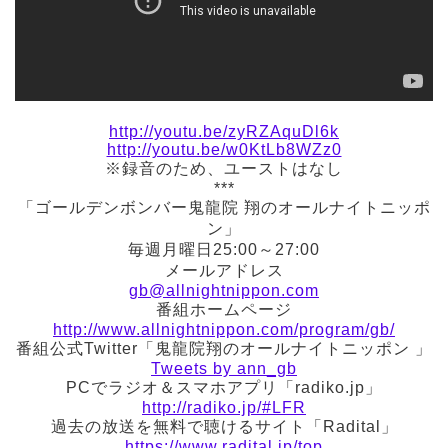
http://youtu.be/zyRZAquDl6k
http://youtu.be/w0KtLb8WZz0
※録音のため、ユーストはなし
***
「ゴールデンボンバー鬼龍院 翔のオールナイトニッポ
ン」
毎週月曜日25:00～27:00
メールアドレス
gb@allnightnippon.com
番組ホームページ
http://www.allnightnippon.com/program/gb/
番組公式Twitter「鬼龍院翔のオールナイトニッポン 」
Tweets by ann_gb
PCでラジオ＆スマホアプリ「radiko.jp」
http://radiko.jp/#LFR
過去の放送を無料で聴けるサイト「Radital」
https://www.radital.jp/top