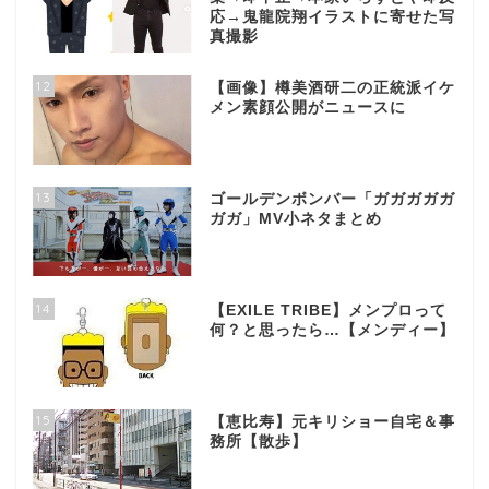
応→鬼龍院翔イラストに寄せた写
真撮影
12
【画像】樽美酒研二の正統派イケ
メン素顔公開がニュースに
13
ゴールデンボンバー「ガガガガガ
ガガ」MV小ネタまとめ
14
【EXILE TRIBE】メンプロって
何？と思ったら…【メンディー】
15
【恵比寿】元キリショー自宅＆事
務所【散歩】