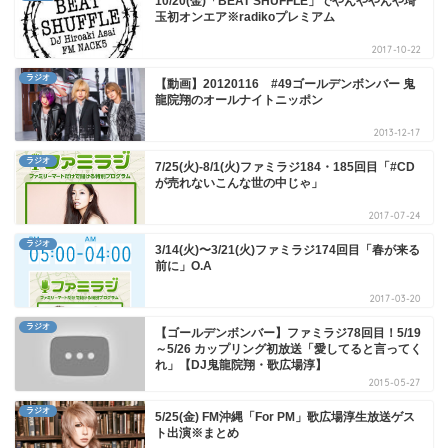
10/20(金)「BEAT SHUFFLE」でやんややんや埼
玉初オンエア※radikoプレミアム
2017-10-22
ラジオ
【動画】20120116 #49ゴールデンボンバー 鬼
龍院翔のオールナイトニッポン
2013-12-17
ラジオ
7/25(火)-8/1(火)ファミラジ184・185回目「#CD
が売れないこんな世の中じゃ」
2017-07-24
ラジオ
3/14(火)〜3/21(火)ファミラジ174回目「春が来る
前に」O.A
2017-03-20
ラジオ
【ゴールデンボンバー】ファミラジ78回目！5/19
～5/26 カップリング初放送「愛してると言ってく
れ」【DJ鬼龍院翔・歌広場淳】
2015-05-27
ラジオ
5/25(金) FM沖縄「For PM」歌広場淳生放送ゲス
ト出演※まとめ