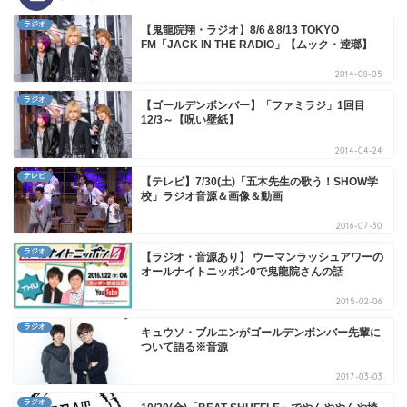
ラジオ
【鬼龍院翔・ラジオ】8/6＆8/13 TOKYO
FM「JACK IN THE RADIO」【ムック・逹瑯】
2014-08-05
ラジオ
【ゴールデンボンバー】「ファミラジ」1回目
12/3～【呪い壁紙】
2014-04-24
テレビ
【テレビ】7/30(土)「五木先生の歌う！SHOW学
校」ラジオ音源＆画像＆動画
2016-07-30
ラジオ
【ラジオ・音源あり】 ウーマンラッシュアワーの
オールナイトニッポン0で鬼龍院さんの話
2015-02-06
ラジオ
キュウソ・ブルエンがゴールデンボンバー先輩に
ついて語る※音源
2017-03-03
ラジオ