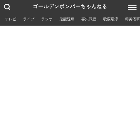
ゴールデンボンバーちゃんねる
テレビ
ライブ
ラジオ
鬼龍院翔
喜矢武豊
歌広場淳
樽美酒研