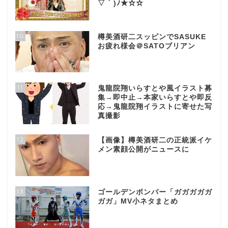
▽ ` )ﾉ★☆☆
10
樽美酒研二スッピンでSASUKE
お疲れ様会＠SATOブリアン
11
鬼龍院翔いらすとや風イラスト募
集→即中止→本家いらすとや即反
応→鬼龍院翔イラストに寄せた写
真撮影
12
【画像】樽美酒研二の正統派イケ
メン素顔公開がニュースに
13
ゴールデンボンバー「ガガガガガ
ガガ」MV小ネタまとめ