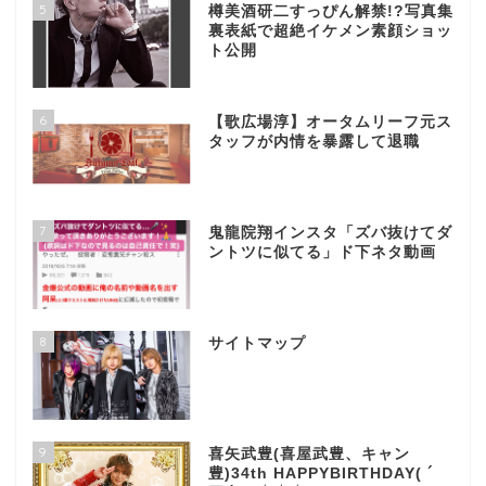
5
樽美酒研二すっぴん解禁!?写真集
裏表紙で超絶イケメン素顔ショッ
ト公開
6
【歌広場淳】オータムリーフ元ス
タッフが内情を暴露して退職
7
鬼龍院翔インスタ「ズバ抜けてダ
ントツに似てる」ド下ネタ動画
8
サイトマップ
9
喜矢武豊(喜屋武豊、キャン
豊)34th HAPPYBIRTHDAY( ´