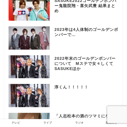
SASUKE2022ゴールデンボンバ
ー鬼龍院翔・喜矢武豊 結果まと
め
2023年は4人体制のゴールデンボ
ンバーで…
2022年末のゴールデンボンバー
について Mステで女々しくて
SASUKEほか
淳くん！！！！！
「人志松本の酒のツマミになる
話」と「呼び出し先生タナカ」の
テレビ
ライブ
ラジオ
鬼龍院翔
鬼龍院さん見たよ