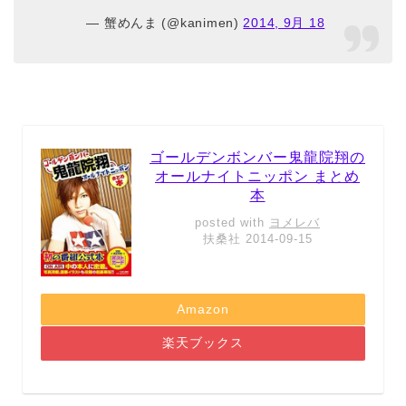
— 蟹めんま (@kanimen)
2014, 9月 18
ゴールデンボンバー鬼龍院翔の
オールナイトニッポン まとめ
本
posted with
ヨメレバ
扶桑社 2014-09-15
Amazon
楽天ブックス