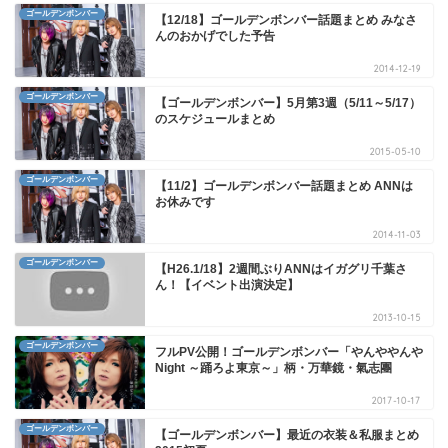
ゴールデンボンバー
【12/18】ゴールデンボンバー話題まとめ みなさ
んのおかげでした予告
2014-12-19
ゴールデンボンバー
【ゴールデンボンバー】5月第3週（5/11～5/17）
のスケジュールまとめ
2015-05-10
ゴールデンボンバー
【11/2】ゴールデンボンバー話題まとめ ANNは
お休みです
2014-11-03
ゴールデンボンバー
【H26.1/18】2週間ぶりANNはイガグリ千葉さ
ん！【イベント出演決定】
2013-10-15
ゴールデンボンバー
フルPV公開！ゴールデンボンバー「やんややんや
Night ～踊ろよ東京～」柄・万華鏡・氣志團
2017-10-17
ゴールデンボンバー
【ゴールデンボンバー】最近の衣装＆私服まとめ