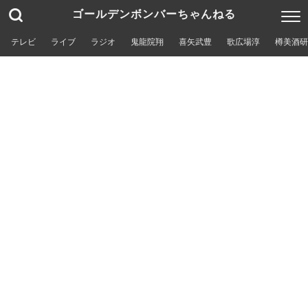
ゴールデンボンバーちゃんねる
テレビ
ライブ
ラジオ
鬼龍院翔
喜矢武豊
歌広場淳
樽美酒研