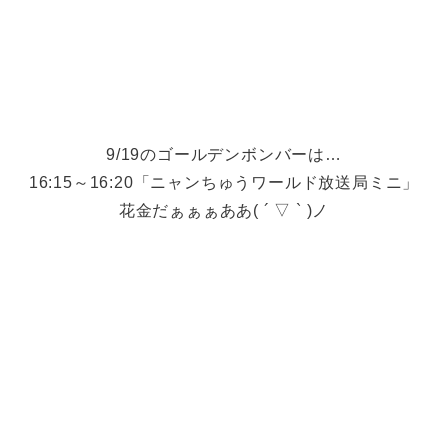
9/19のゴールデンボンバーは…
16:15～16:20「ニャンちゅうワールド放送局ミニ」
花金だぁぁぁああ( ´ ▽ ` )ノ