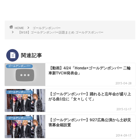
HOME
ゴールデンボンバー
【9/18】ゴールデンボンバー話題まとめ ゴールデスボンバー
関連記事
ゴールデンボンバー
【動画】4/24「Honda×ゴールデンボンバー 二輪
車新TVCM発表会」
2015-04-28
ゴールデンボンバー
【ゴールデンボンバー】踊れると忘年会が盛り上
がる曲1位に「女々しくて」
2015-12-17
ゴールデンボンバー
【ゴールデンボンバー】9/27広島公演から土砂災
害募金箱設置
2014-09-17