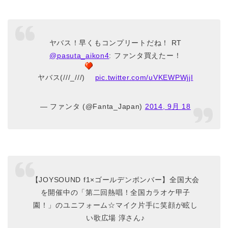
ヤバス！早くもコンプリートだね！ RT
@pasuta_aikon4
: ファンタ買えたー！
ヤバス(///_///)
pic.twitter.com/uVKEWPWjjI
— ファンタ (@Fanta_Japan)
2014, 9月 18
【JOYSOUND f1×ゴールデンボンバー】全国大会
を開催中の「第二回熱唱！全国カラオケ甲子
園！」のユニフォーム☆マイク片手に笑顔が眩し
い歌広場 淳さん♪