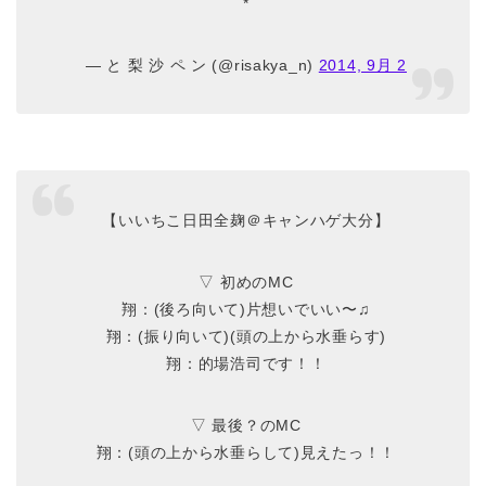
*
— と 梨 沙 ペ ン (@risakya_n)
2014, 9月 2
【いいちこ日田全麹＠キャンハゲ大分】
▽ 初めのMC
翔：(後ろ向いて)片想いでいい〜♫
翔：(振り向いて)(頭の上から水垂らす)
翔：的場浩司です！！
▽ 最後？のMC
翔：(頭の上から水垂らして)見えたっ！！