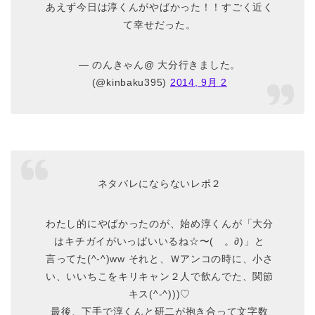
あえず今日は淳くんがやばかった！！すごく近く
て幸せだった。
— のんきゃん@ 大分行きました。
(@kinbaku395)
2014, 9月 2
ネタバレにならないレポ２
わたし的にやばかったのが、始め淳くんが「大分
はキチガイがいっぱいいるね☆〜(ゝ。∂)」と
言ってた(^-^)ww それと、Ｗアンコの時に、小さ
い、いいちこをキリキャン２人で飲んでた、関節
キス(^-^)))♡
最後、下手で淳くんと研二が抱き合って文字数