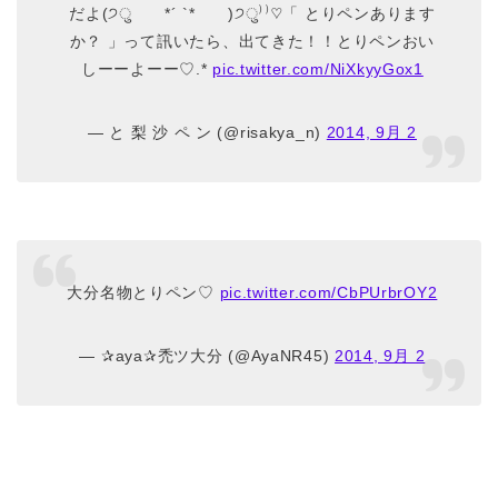
だよ(੭ु *´ `* )੭ु⁾⁾♡「 とりペンあります
か？ 」って訊いたら、出てきた！！とりペンおい
しーーよーー♡.*
pic.twitter.com/NiXkyyGox1
— と 梨 沙 ペ ン (@risakya_n)
2014, 9月 2
大分名物とりペン♡
pic.twitter.com/CbPUrbrOY2
— ✰aya✰禿ツ大分 (@AyaNR45)
2014, 9月 2