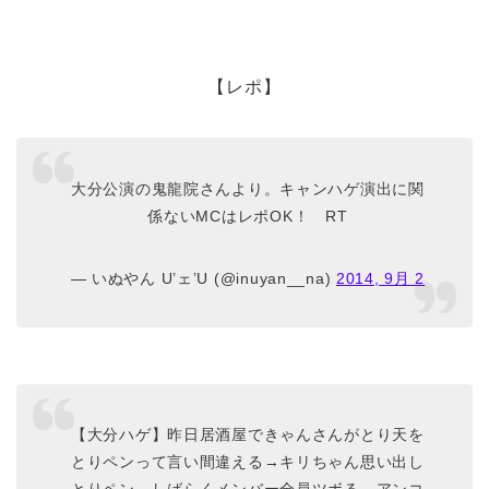
【レポ】
大分公演の鬼龍院さんより。キャンハゲ演出に関
係ないMCはレポOK！ RT
— いぬやん U’ェ’U (@inuyan__na)
2014, 9月 2
【大分ハゲ】昨日居酒屋できゃんさんがとり天を
とりペンって言い間違える→キリちゃん思い出し