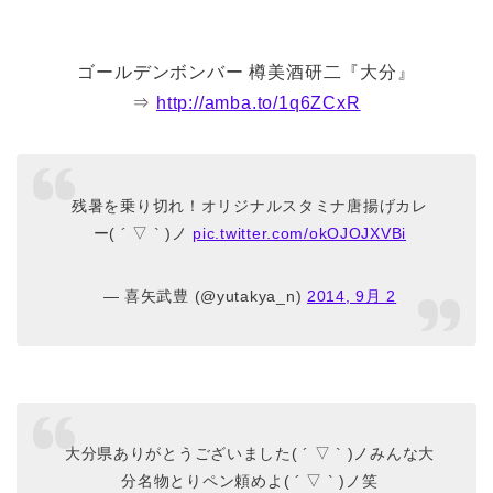
ゴールデンボンバー 樽美酒研二『大分』
⇒
http://amba.to/1q6ZCxR
残暑を乗り切れ！オリジナルスタミナ唐揚げカレ
ー( ´ ▽ ` )ノ
pic.twitter.com/okOJOJXVBi
— 喜矢武豊 (@yutakya_n)
2014, 9月 2
大分県ありがとうございました( ´ ▽ ` )ノみんな大
分名物とりペン頼めよ( ´ ▽ ` )ノ笑