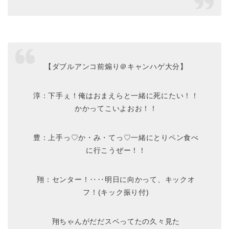
【ダブルアンコ前煽り＠キャンハゲ大分】
淳：下手ぇ！俺はおまえらと一緒に死にたい！！
かかってこいよおお！！
豊：上手っ♡か・み・てっ♡一緒にとりペン食べ
に行こうぜー！！
翔：センター！‥‥明日に向かって、キックオ
フ！(キック振り付)
翔ちゃんがだだスベってたの久々見た