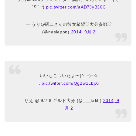
´∇｀*)
pic.twitter.com/aAD7JyB36C
— うり@研二さんの彼女希望♡大分参戦♡
(@nasiepon)
2014, 9月 2
いいちこついたよ〜(^_−)−☆
.
pic.twitter.com/Qg2w1LbjXi
— りえ @ 9/7.8 ギルド大分 (@___krkh)
2014, 9
月 2