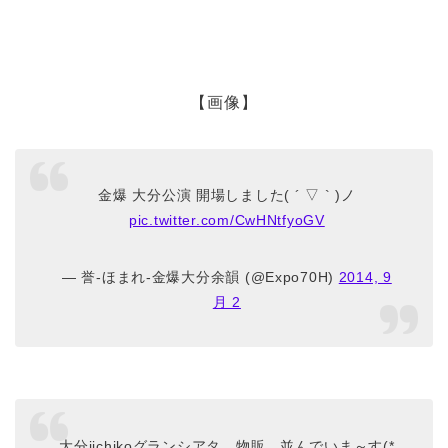
【画像】
金爆 大分公演 開場しました( ´ ▽ ` )ノ
pic.twitter.com/CwHNtfyoGV
— 誉-ほまれ-金爆大分余韻 (@Expo70H)
2014, 9
月 2
大分iichikoグランシアタ、物販、並んでいま～す(*