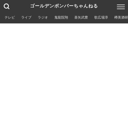
ゴールデンボンバーちゃんねる
テレビ
ライブ
ラジオ
鬼龍院翔
喜矢武豊
歌広場淳
樽美酒研