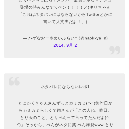
とりペン→しばらくメンバー全員ツボる→アンコ
登場の時みんなで＼ペン！！！！／(キリちゃん
「これはネタバレにはならないからTwitterとかに
書いて大丈夫だよ！」)
— ハゲなおー＠めいふらい† (@naokkya_n)
2014, 9月 2
ネタバレにならないレポ1
とにかくきゃんさんずっとカミカミ(^-^)笑昨日か
らカミカミらしくて翔さんが「この人ね、昨日、
とり天のこと、とりぺんって言ってたんだよ(^-
^)」そっから、ぺんがネタに笑 ぺん炸裂www とり