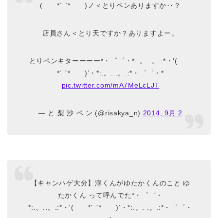
( *´ `* )ノ＜とりペンありますか‥？
店員さん＜とり天ですか？ありますよー。
とりペンキターーーー*・゜゜・*:.。..。.:*・'(
*´ `* )’・*:.。. .。.:*・゜゜・*
pic.twitter.com/mA7MeLcLJT
— と 梨 沙 ペ ン (@risakya_n)
2014, 9月 2
【キャンハゲ大分】淳くんがゆたかくんのこと ゆ
たかくん って呼んでた*・゜゜・
*:.。..。.:*・'( *´ `* )’・*:.。. .。.:*・゜゜・