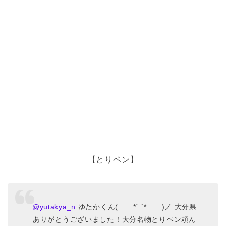
【とりペン】
@yutakya_n
ゆたかくん( *´ `* )ノ 大分県
ありがとうございました！大分名物とりペン頼ん