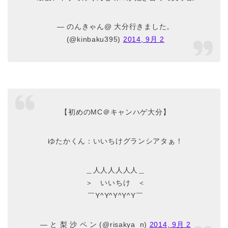
— のんきゃん@ 大分行きました。
(@kinbaku395)
2014, 9月 2
【初めのMC＠キャンハゲ大分】
ゆたかくん：いいちけグランシアタぁ！
＿人人人人人人＿
＞ いいちけ ＜
￣Y^Y^Y^Y^Y￣
— と 梨 沙 ペ ン (@risakya_n)
2014, 9月 2