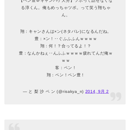
【ペン豊＠キャンハゲ大分】ツボって話せなくな
る淳くん。俺もめっちゃツボ。って笑う翔ちゃ
ん。
翔：キャンさんは×ン(ネタバレ)になるんだね。
豊：×ン！‥ぐふふふんｗｗｗｗ
翔：何！？合ってるよ！？
豊：なんかねぇ‥んふふｗｗｗｗ疲れてんだ俺ｗ
ｗｗ
客：ペン！
翔：ペン！ペン豊！
— と 梨 沙 ペ ン (@risakya_n)
2014, 9月 2