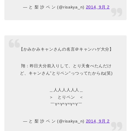
— と 梨 沙 ペ ン (@risakya_n)
2014, 9月 2
【かみかみキャンさんの名言＠キャンハゲ大分】
翔：昨日大分前入りして、とり天食べたんだけ
ど、キャンさん”とりペン”っつってたからね(笑)
＿人人人人人人＿
＞ とりペン ＜
￣Y^Y^Y^Y^Y￣
— と 梨 沙 ペ ン (@risakya_n)
2014, 9月 2