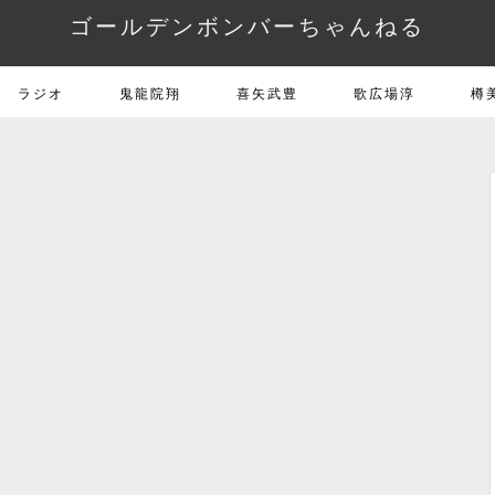
ゴールデンボンバーちゃんねる
ラジオ
鬼龍院翔
喜矢武豊
歌広場淳
樽