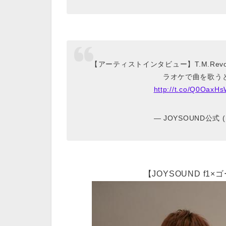
【アーティストインタビュー】T.M.Revo
ラオケで曲を歌う
http://t.co/Q0OaxH
— JOYSOUND公式 
【JOYSOUND f