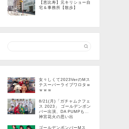
【恵比寿】元キリショー自
15
宅＆事務所【散歩】
女々しくて2023VerのMス
テスーパーライブワロタｗ
ｗｗｗ
8/21(月)「ガチャムクフェ
ス 2023」 ゴールデンボン
バー出演、DA PUMPも…
神宮花火の思い出
ゴールデンボンバーMス