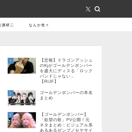
美酒研二
なんか色々
【悲報】ドラゴンアッシュ
1
のKjがゴールデンボンバー
を盛大にディスる「ロック
バンドじゃない」
【RIJF】
ゴールデンボンバーの本名
2
まとめ
【ゴールデンボンバー】
3
「欲望の歌」PV公開！元
ネタまとめ：ビジュアル系
あるあるゼンブノセヤサイ