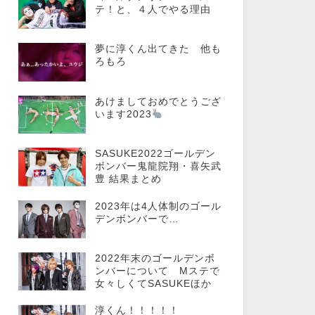
テ！と、４人でやる理由
夢に淳くん出てきた 他も
ろもろ
あけましておめでとうござ
います2023
SASUKE2022ゴールデン
ボンバー鬼龍院翔・喜矢武
豊 結果まとめ
2023年は4人体制のゴール
デンボンバーで…
2022年末のゴールデンボ
ンバーについて Mステで
女々しくてSASUKEほか
淳くん！！！！！