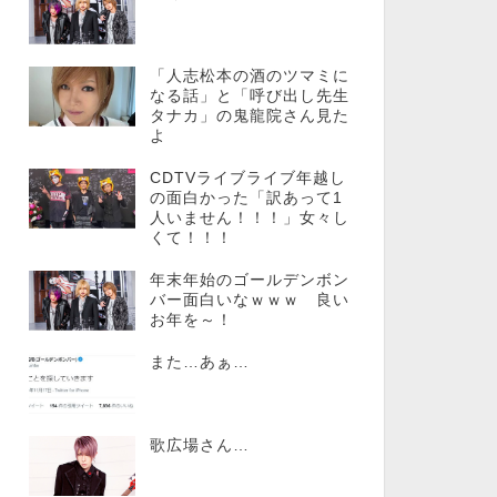
「人志松本の酒のツマミに
なる話」と「呼び出し先生
タナカ」の鬼龍院さん見た
よ
CDTVライブライブ年越し
の面白かった「訳あって1
人いません！！！」女々し
くて！！！
年末年始のゴールデンボン
バー面白いなｗｗｗ 良い
お年を～！
また…あぁ…
歌広場さん…