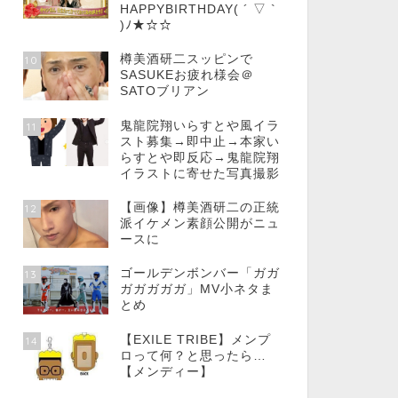
HAPPYBIRTHDAY( ´ ▽ `
)ﾉ★☆☆
樽美酒研二スッピンで
10
SASUKEお疲れ様会＠
SATOブリアン
鬼龍院翔いらすとや風イラ
11
スト募集→即中止→本家い
らすとや即反応→鬼龍院翔
イラストに寄せた写真撮影
【画像】樽美酒研二の正統
12
派イケメン素顔公開がニュ
ースに
ゴールデンボンバー「ガガ
13
ガガガガガ」MV小ネタま
とめ
【EXILE TRIBE】メンプ
14
ロって何？と思ったら…
【メンディー】