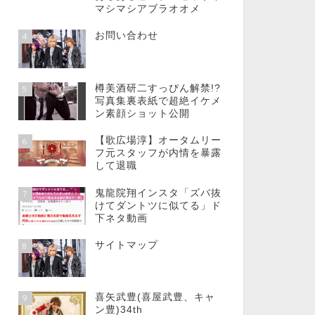
マシマシアブラオオメ
お問い合わせ
4
樽美酒研二すっぴん解禁!?
5
写真集裏表紙で超絶イケメ
ン素顔ショット公開
【歌広場淳】オータムリー
6
フ元スタッフが内情を暴露
して退職
鬼龍院翔インスタ「ズバ抜
7
けてダントツに似てる」ド
下ネタ動画
サイトマップ
8
喜矢武豊(喜屋武豊、キャ
9
ン豊)34th