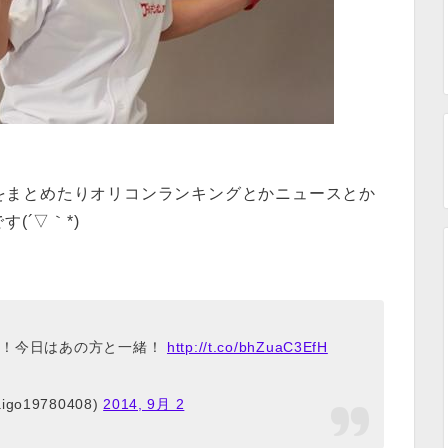
像をまとめたりオリコンランキングとかニュースとか
す(´▽｀*)
新！今日はあの方と一緒！
http://t.co/bhZuaC3EfH
igo19780408)
2014, 9月 2