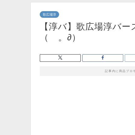
歌広場淳
【淳バ】歌広場淳バー
（ゝ。∂）
記事内に商品プロ