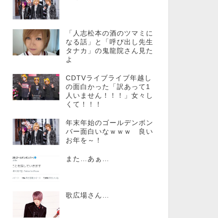
「人志松本の酒のツマミに
なる話」と「呼び出し先生
タナカ」の鬼龍院さん見た
よ
CDTVライブライブ年越し
の面白かった「訳あって1
人いません！！！」女々し
くて！！！
年末年始のゴールデンボン
バー面白いなｗｗｗ 良い
お年を～！
また…あぁ…
歌広場さん…