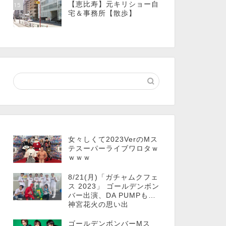
【恵比寿】元キリショー自
15
宅＆事務所【散歩】
女々しくて2023VerのMス
テスーパーライブワロタｗ
ｗｗｗ
8/21(月)「ガチャムクフェ
ス 2023」 ゴールデンボン
バー出演、DA PUMPも…
神宮花火の思い出
ゴールデンボンバーMス