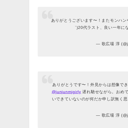
ありがとうございます〜！またモンハン
`)20代ラスト、良い一年にな
— 歌広場 淳 (@ju
ありがとうです〜！外見からは想像できな
@junjunmjgirly
遅れ馳せながら。おめで
いできていないのが何だか申し訳無く思
— 歌広場 淳 (@ju