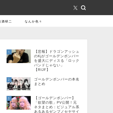
美酒研二
なんか色々
【悲報】ドラゴンアッシュ
1
のKjがゴールデンボンバー
を盛大にディスる「ロック
バンドじゃない」
【RIJF】
ゴールデンボンバーの本名
2
まとめ
【ゴールデンボンバー】
3
「欲望の歌」PV公開！元
ネタまとめ：ビジュアル系
あるあるゼンブノセヤサイ