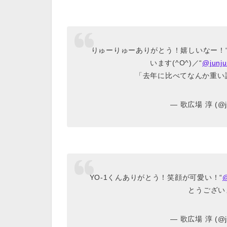
りゅーりゅーありがとう！嬉しいなー！
います(^O^)／“
@junju
「去年に比べてなんか重い
— 歌広場 淳 (@ju
YO-1くんありがとう！笑顔が可愛い！“
とうございま
— 歌広場 淳 (@ju