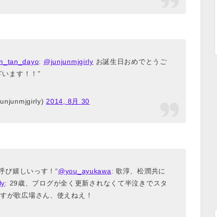
n_tan_dayo
:
@junjunmjgirly
お誕生日おめでとうご
ざいます！！”
njunmjgirly)
2014, 8月 30
呼び嬉しいっす！“
@you_ayukawa
: 歌淳、松潤共に
ly
: 29歳、ブログが全く更新されなくて半泣きでスタ
すが歌広場さん、使えねえ！