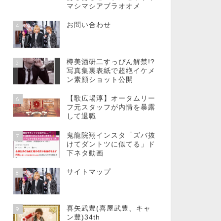
マシマシアブラオオメ
お問い合わせ
4
樽美酒研二すっぴん解禁!?
5
写真集裏表紙で超絶イケメ
ン素顔ショット公開
【歌広場淳】オータムリー
6
フ元スタッフが内情を暴露
して退職
鬼龍院翔インスタ「ズバ抜
7
けてダントツに似てる」ド
下ネタ動画
サイトマップ
8
喜矢武豊(喜屋武豊、キャ
9
ン豊)34th