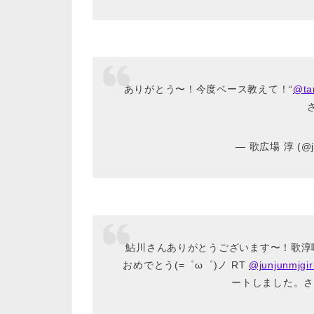
ありがとう〜！今度ベース教えて！“
@ta
— 歌広場 淳 (@ju
鮎川さんありがとうございます〜！歌淳
おめでとう(=゜ω゜)ノ RT
@junjunmjgir
ートしました。さ