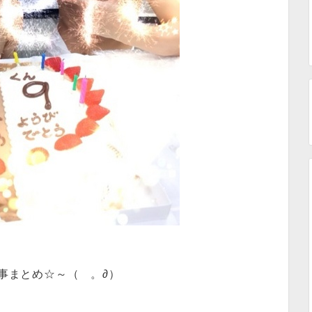
事まとめ☆～（ゝ。∂）