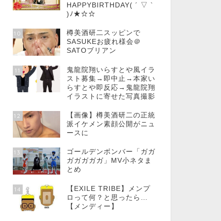
HAPPYBIRTHDAY( ´ ▽ `
)ﾉ★☆☆
樽美酒研二スッピンで
10
SASUKEお疲れ様会＠
SATOブリアン
鬼龍院翔いらすとや風イラ
11
スト募集→即中止→本家い
らすとや即反応→鬼龍院翔
イラストに寄せた写真撮影
【画像】樽美酒研二の正統
12
派イケメン素顔公開がニュ
ースに
ゴールデンボンバー「ガガ
13
ガガガガガ」MV小ネタま
とめ
【EXILE TRIBE】メンプ
14
ロって何？と思ったら…
【メンディー】