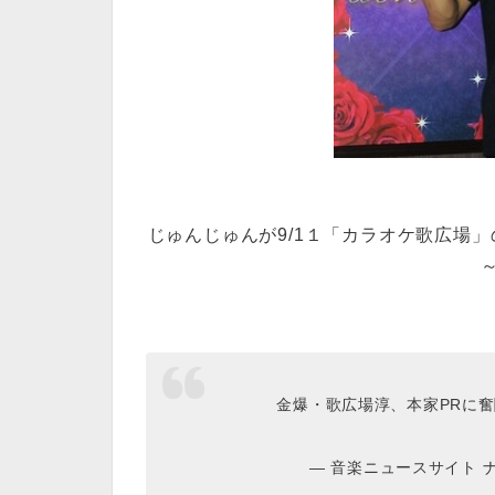
じゅんじゅんが9/1１「カラオケ歌広場
金爆・歌広場淳、本家PRに
— 音楽ニュースサイト ナタリ