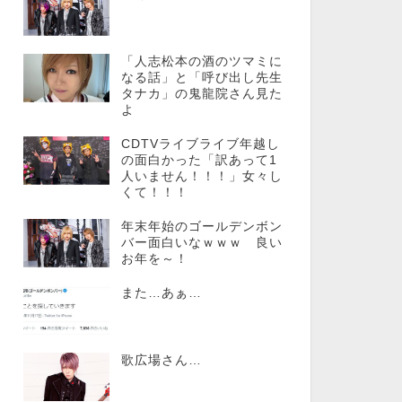
「人志松本の酒のツマミに
なる話」と「呼び出し先生
タナカ」の鬼龍院さん見た
よ
CDTVライブライブ年越し
の面白かった「訳あって1
人いません！！！」女々し
くて！！！
年末年始のゴールデンボン
バー面白いなｗｗｗ 良い
お年を～！
また…あぁ…
歌広場さん…