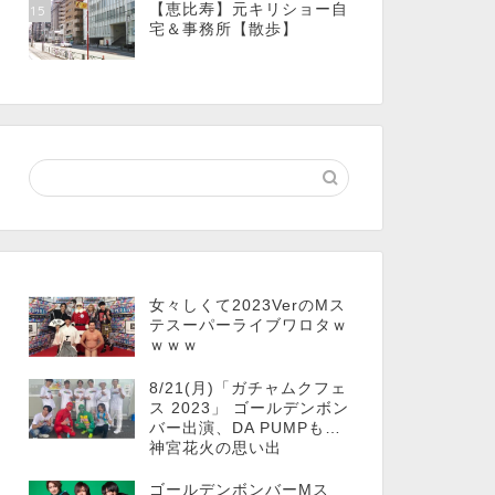
【恵比寿】元キリショー自
15
宅＆事務所【散歩】
女々しくて2023VerのMス
テスーパーライブワロタｗ
ｗｗｗ
8/21(月)「ガチャムクフェ
ス 2023」 ゴールデンボン
バー出演、DA PUMPも…
神宮花火の思い出
ゴールデンボンバーMス