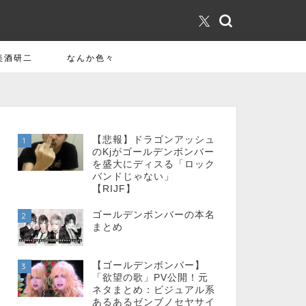
美酒研二
なんか色々
【悲報】ドラゴンアッシュ
1
のKjがゴールデンボンバー
を盛大にディスる「ロック
バンドじゃない」
【RIJF】
ゴールデンボンバーの本名
2
まとめ
【ゴールデンボンバー】
3
「欲望の歌」PV公開！元
ネタまとめ：ビジュアル系
あるあるゼンブノセヤサイ