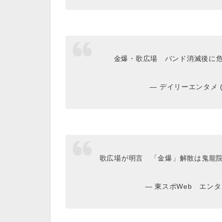
金爆・歌広場 バンド消滅後に
— デイリーエンタメ (@D
歌広場が明言 「金爆」解散は鬼龍
— 東スポWeb エンタメ社