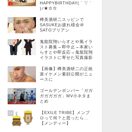
HAPPYBIRTHDAY( ´ ▽ `
)ﾉ★☆☆
樽美酒研二スッピンで
10
SASUKEお疲れ様会＠
SATOブリアン
鬼龍院翔いらすとや風イラ
11
スト募集→即中止→本家い
らすとや即反応→鬼龍院翔
イラストに寄せた写真撮影
【画像】樽美酒研二の正統
12
派イケメン素顔公開がニュ
ースに
ゴールデンボンバー「ガガ
13
ガガガガガ」MV小ネタま
とめ
【EXILE TRIBE】メンプ
14
ロって何？と思ったら…
【メンディー】