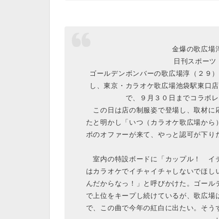
金爆の歌広場
日刊スポーツ 
ゴールデンボンバーの歌広場淳（２９）
し、東京・カラオケ歌広場池袋駅東口店
で、９月３０日までコラボレ
この日は店の制服姿で登場し、取材に応
たと明かし「いつ（カラオケ歌広場から
ボのオファーが来て、やっと認可が下り
室内の特設ボードに「カップル！ イチ
はカラオケでイチャイチャしないでほし
んだからなっ！」と呼びかけた。ゴール
で上位をキープし続けているが、歌広場
で、この曲で今年の紅白に出たい。そう