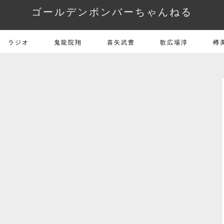
ゴールデンボンバーちゃんねる
ラジオ
鬼龍院翔
喜矢武豊
歌広場淳
樽