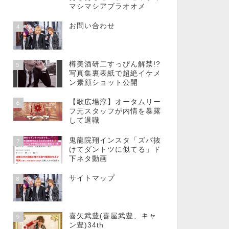
マシマシアブラオオメ
お問い合わせ
4
樽美酒研二すっぴん解禁!?
5
写真集裏表紙で超絶イケメ
ン素顔ショット公開
【歌広場淳】オータムリー
6
フ元スタッフが内情を暴露
して退職
鬼龍院翔インスタ「ズバ抜
7
けてダントツに似てる」ド
下ネタ動画
サイトマップ
8
喜矢武豊(喜屋武豊、キャ
9
ン豊)34th