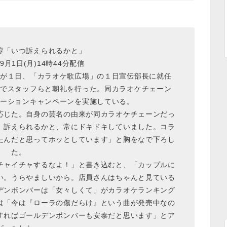
淳「いつ訴えられるかと」
9月1日(月)14時44分配信
が１日、「カラオケ歌広場」の１日宣伝部長に就任
でスタッフらと朝礼を行った。同カラオケチェーン
ーションキャンペーンを実施している。
じた。自身の芸名の由来が同カラオケチェーンだっ
）訴えられるかと、常にドキドキしていました。コラ
たんだと思ってホッとしています」と胸をなで下ろし
た。
ャイチャするなよ！」と書き込むと、「カップルに
い。うらやましいから。店員さんはちゃんと見ている
デンボンバーは「女々しくて」がカラオケランキング
は「今は『ローラの傷だらけ』という曲が発売中なの
すればゴールデンボンバーも安泰だと思います」とア