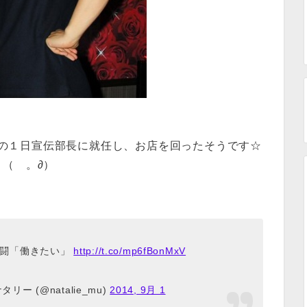
」の１日宣伝部長に就任し、お店を回ったそうです☆
～（ゝ。∂）
奮闘「働きたい」
http://t.co/mp6fBonMxV
ー (@natalie_mu)
2014, 9月 1