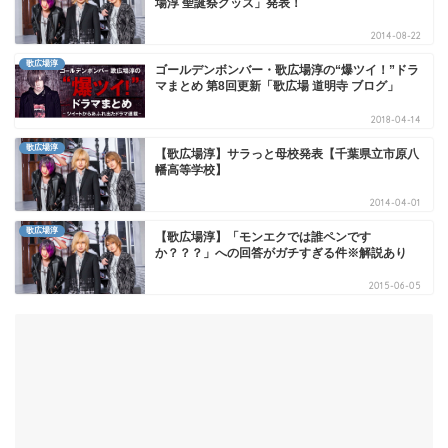
場淳 聖誕祭グッズ」発表！
2014-08-22
歌広場淳
ゴールデンボンバー・歌広場淳の“爆ツイ！”ドラ
マまとめ 第8回更新「歌広場 道明寺 ブログ」
2018-04-14
歌広場淳
【歌広場淳】サラっと母校発表【千葉県立市原八
幡高等学校】
2014-04-01
歌広場淳
【歌広場淳】「モンエクでは誰ペンです
か？？？」への回答がガチすぎる件※解説あり
2015-06-05