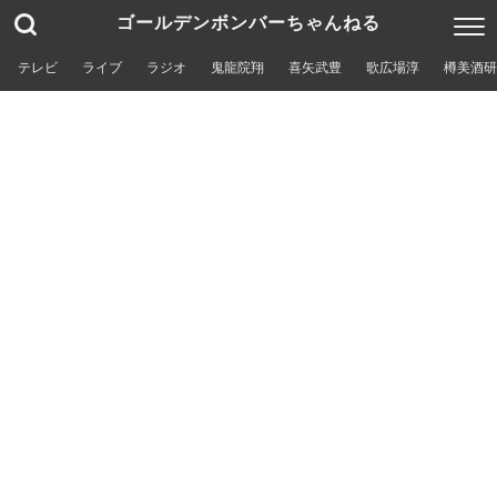
ゴールデンボンバーちゃんねる
テレビ
ライブ
ラジオ
鬼龍院翔
喜矢武豊
歌広場淳
樽美酒研