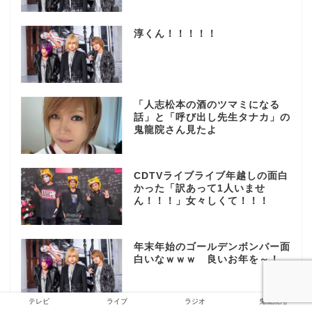
淳くん！！！！！
「人志松本の酒のツマミになる
話」と「呼び出し先生タナカ」の
鬼龍院さん見たよ
CDTVライブライブ年越しの面白
かった「訳あって1人いませ
ん！！！」女々しくて！！！
年末年始のゴールデンボンバー面
白いなｗｗｗ 良いお年を～！
テレビ
ライブ
ラジオ
鬼龍院翔