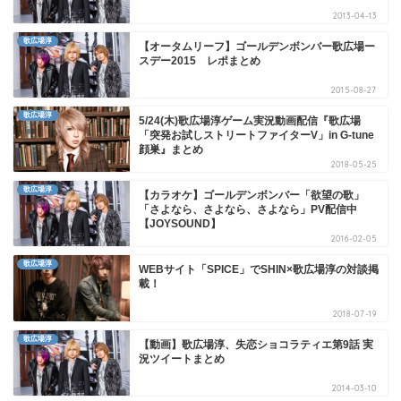
2013-04-13
歌広場淳
【オータムリーフ】ゴールデンボンバー歌広場ー
スデー2015 レポまとめ
2015-08-27
歌広場淳
5/24(木)歌広場淳ゲーム実況動画配信『歌広場
「突発お試しストリートファイターV」in G-tune
顔巣』まとめ
2018-05-25
歌広場淳
【カラオケ】ゴールデンボンバー「欲望の歌」
「さよなら、さよなら、さよなら」PV配信中
【JOYSOUND】
2016-02-05
歌広場淳
WEBサイト「SPICE」でSHIN×歌広場淳の対談掲
載！
2018-07-19
歌広場淳
【動画】歌広場淳、失恋ショコラティエ第9話 実
況ツイートまとめ
2014-03-10