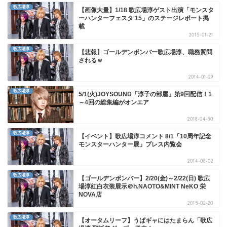
歌広場淳
【画像大量】1/18 歌広場淳ゲスト出演「モンスタ
ーハンターフェスタ'15」のステージレポート掲
載
2015-01-21
歌広場淳
【悲報】ゴールデンボンバー歌広場淳、職務質問
されるｗ
2014-01-29
歌広場淳
5/1(火)JOYSOUND「淳子の部屋」第9回配信！1
～4回の総集編がオンエア
2018-04-30
歌広場淳
【イベント】歌広場淳コメント 8/1「10周年記念
モンスターハンター展」プレス内覧会
2014-08-02
歌広場淳
【ゴールデンボンバー】2/20(金)～2/22(日) 歌広
場淳紅白衣装展示＠h.NAOTO&MINT NeKO 栄
NOVA店
2015-02-20
歌広場淳
【オータムリーフ】うぱギャにはたまらん「歌広