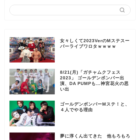
女々しくて2023VerのMステスー
パーライブワロタｗｗｗｗ
8/21(月)「ガチャムクフェス
2023」 ゴールデンボンバー出
演、DA PUMPも…神宮花火の思
い出
ゴールデンボンバーMステ！と、
４人でやる理由
夢に淳くん出てきた 他もろもろ