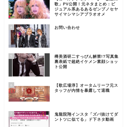
歌」PV公開！元ネタまとめ：ビ
ジュアル系あるあるゼンブノセヤ
サイマシマシアブラオオメ
4
お問い合わせ
5
樽美酒研二すっぴん解禁!?写真集
裏表紙で超絶イケメン素顔ショッ
ト公開
6
【歌広場淳】オータムリーフ元ス
タッフが内情を暴露して退職
7
鬼龍院翔インスタ「ズバ抜けてダ
ントツに似てる」ド下ネタ動画