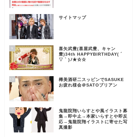
8
サイトマップ
9
喜矢武豊(喜屋武豊、キャン
豊)34th HAPPYBIRTHDAY( ´
▽ ` )ﾉ★☆☆
10
樽美酒研二スッピンでSASUKE
お疲れ様会＠SATOブリアン
11
鬼龍院翔いらすとや風イラスト募
集→即中止→本家いらすとや即反
応→鬼龍院翔イラストに寄せた写
真撮影