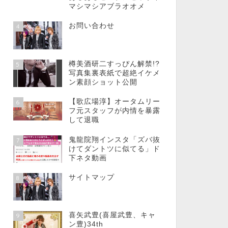
マシマシアブラオオメ
お問い合わせ
4
樽美酒研二すっぴん解禁!?
5
写真集裏表紙で超絶イケメ
ン素顔ショット公開
【歌広場淳】オータムリー
6
フ元スタッフが内情を暴露
して退職
鬼龍院翔インスタ「ズバ抜
7
けてダントツに似てる」ド
下ネタ動画
サイトマップ
8
喜矢武豊(喜屋武豊、キャ
9
ン豊)34th