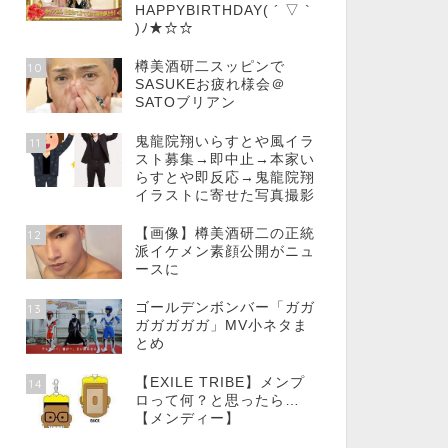
HAPPYBIRTHDAY( ´ ▽ `
)ﾉ★☆☆
樽美酒研二スッピンで
10
SASUKEお疲れ様会＠
SATOブリアン
鬼龍院翔いらすとや風イラ
11
スト募集→即中止→本家い
らすとや即反応→鬼龍院翔
イラストに寄せた写真撮影
【画像】樽美酒研二の正統
12
派イケメン素顔公開がニュ
ースに
ゴールデンボンバー「ガガ
13
ガガガガガ」MV小ネタま
とめ
【EXILE TRIBE】メンプ
14
ロって何？と思ったら…
【メンディー】