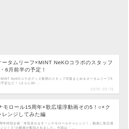
ータムリーフ×MINT NeKOコラボのスタッフ
月・6月前半の予定！
MINT NeKOコラボグッズ着用のスタッフ写真まとめ＆オータムリーフ5
予定など！ (さらに&h …
2015-05-15
)シナモロール15周年×歌広場淳動画その5！○×ク
ャレンジしてみた編
5周年特別企画「本気見せます！シナモロールチャレンジ！」動画に歌広場
レンジ！５”の動画が配信されました。今回は「 …