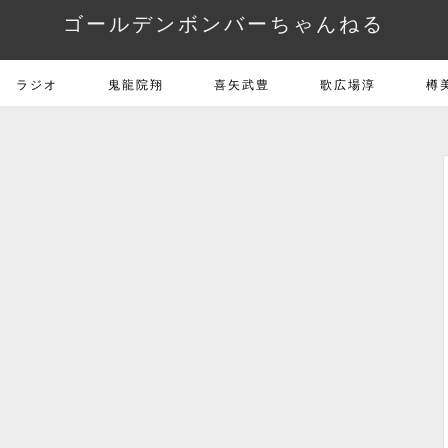
ゴールデンボンバーちゃんねる
ラジオ
鬼龍院翔
喜矢武豊
歌広場淳
樽