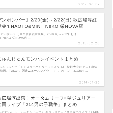
2017-06-07
ンボンバー】2/20(金)～2/22(日) 歌広場淳紅
h.NAOTO&MINT NeKO 栄NOVA店
デンボンバー)紅白歌合戦衣装展、2/20(金)～2/22(日)は
NT NeKO 栄NOVA店 …
2015-02-20
じゅんじゅんモンハンイベントまとめ
、じゅんじゅんが「モンスターハンターフェスタ'13」決勝大会にゲスト出演
画、Twitter、関連ニュースなど☆～（ゝ。∂） (さらに&hell …
2014-01-26
歌広場淳出演！オータムリーフ×聖ジュリアー
共同ライブ「214男の子戦争」まとめ
ーに行われた、オータムリーフと 聖ジュリアーノ音楽院のライブ「214男