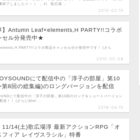
事終了しました☆～（ゝ。∂） 歌広場 …
2015-02-15
ntumn Leaf×elements,H PARTY!!コラボ
ンセル分発売中★
f×elements,H PARTY!!コラボ商品キャンセル分が発売中です！ (さら
2015-05-08
OYSOUNDにて配信中の「淳子の部屋」第10
〜第8回の総集編)のロングバージョンを配信
SOUNDにて配信中の「淳子の部屋」第10回のロング＆ショートバージョン
配信！！ (さらに&hel …
2018-06-15
11/14(土)歌広場淳 最新アクションRPG「オ
スフィア レイヴスラシル」特番