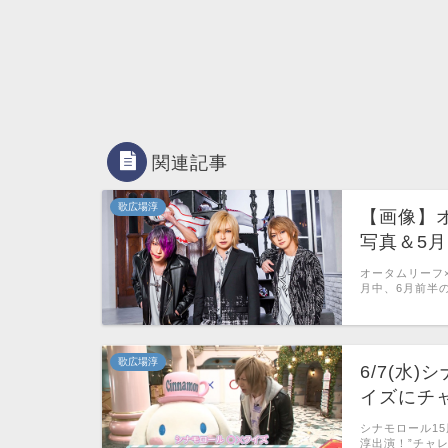
関連記事
歌広場淳
【画像】オ
写真＆5
オータムリーフ×
月中、6月前半の
歌広場淳
6/7(水
イズにチ
シナモロール1
淳出演！”チャ