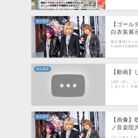
歌広場淳
【ゴールデ
白衣装展示＠
歌広場淳(ゴール
h.NAOTO&MI
歌広場淳
【動画】
1/26（日）
しました！ 大会動
歌広場淳
【画像】
ノ音楽院
バレンタインデ