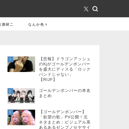
美酒研二
なんか色々
【悲報】ドラゴンアッシュ
1
のKjがゴールデンボンバー
を盛大にディスる「ロック
バンドじゃない」
【RIJF】
ゴールデンボンバーの本名
2
まとめ
【ゴールデンボンバー】
3
「欲望の歌」PV公開！元
ネタまとめ：ビジュアル系
あるあるゼンブノセヤサイ