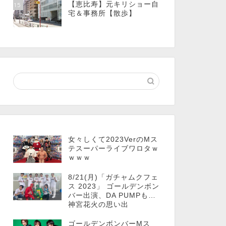
【恵比寿】元キリショー自
15
宅＆事務所【散歩】
女々しくて2023VerのMス
テスーパーライブワロタｗ
ｗｗｗ
8/21(月)「ガチャムクフェ
ス 2023」 ゴールデンボン
バー出演、DA PUMPも…
神宮花火の思い出
ゴールデンボンバーMス