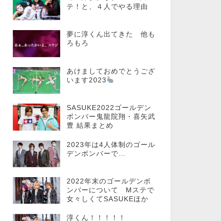
テ！と、４人でやる理由
夢に淳くん出てきた 他も
ろもろ
あけましておめでとうござ
います2023
SASUKE2022ゴールデン
ボンバー鬼龍院翔・喜矢武
豊 結果まとめ
2023年は4人体制のゴール
デンボンバーで…
2022年末のゴールデンボ
ンバーについて Mステで
女々しくてSASUKEほか
淳くん！！！！！