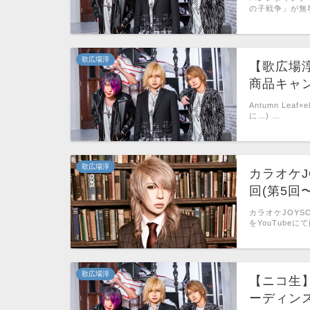
の子戦争」が無
歌広場淳
【歌広場淳】A
商品キャ
Antumn Lea
に…) …
歌広場淳
カラオケJ
回(第5回
カラオケJOY
をYouTubeにて
歌広場淳
【ニコ生】
ーディン