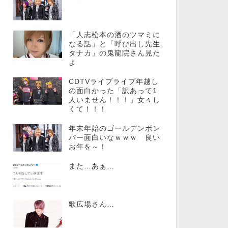
「人志松本の酒のツマミに
なる話」と「呼び出し先生
タナカ」の鬼龍院さん見た
よ
CDTVライブライブ年越し
の面白かった「訳あって1
人いません！！！」女々し
くて！！！
年末年始のゴールデンボン
バー面白いなｗｗｗ 良い
お年を～！
また…あぁ…
歌広場さん…