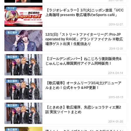
2017-01-01
ラジオ
【ラジオレギュラー】1/7(火)ニッポン放送「UCC
上島珈琲 presents 歌広場淳のeSports café」
2019-12-27
歌広場淳
12/1(日)「ストリートファイターリーグ: Pro-JP
operated by RAGE」グランドファイナル ※歌広
場淳ゲスト出演！生配信あり
2019-12-01
歌広場淳
【ゴールデンボンバー】ねこじろう復刻版発売&
じゅんじゅん韓国買付アイテム同時販売！
2014-04-14
歌広場淳
【歌広場淳】オータムリーフ3/14(土)デニューア
ルまとめ！公式キャラ＆HP更新！
2015-03-13
歌広場淳
【ときめき】歌広場淳、失恋ショコラティエ第2
話 実況ツイートまとめ
2014-01-20
歌広場淳