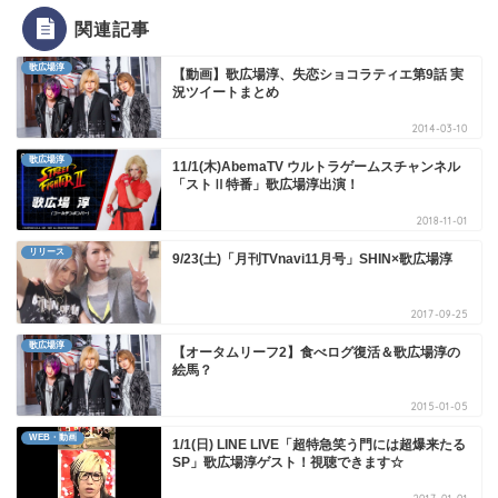
関連記事
歌広場淳
【動画】歌広場淳、失恋ショコラティエ第9話 実
況ツイートまとめ
2014-03-10
歌広場淳
11/1(木)AbemaTV ウルトラゲームスチャンネル
「ストⅡ特番」歌広場淳出演！
2018-11-01
リリース
9/23(土)「月刊TVnavi11月号」SHIN×歌広場淳
2017-09-25
歌広場淳
【オータムリーフ2】食べログ復活＆歌広場淳の
絵馬？
2015-01-05
WEB・動画
1/1(日) LINE LIVE「超特急笑う門には超爆来たる
SP」歌広場淳ゲスト！視聴できます☆