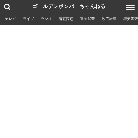
ゴールデンボンバーちゃんねる
テレビ
ライブ
ラジオ
鬼龍院翔
喜矢武豊
歌広場淳
樽美酒研