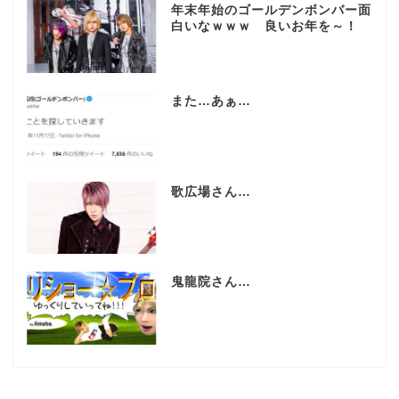
年末年始のゴールデンボンバー面
白いなｗｗｗ 良いお年を～！
また…あぁ…
歌広場さん…
鬼龍院さん…