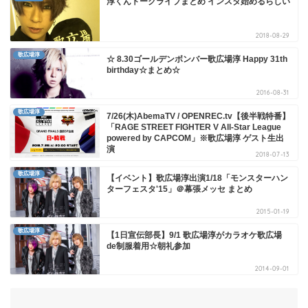
淳くんトークライブまとめ インスタ始めるらしい
2018-08-29
歌広場淳
☆ 8.30ゴールデンボンバー歌広場淳 Happy 31th
birthday☆まとめ☆
2016-08-31
歌広場淳
7/26(木)AbemaTV / OPENREC.tv【後半戦特番】
「RAGE STREET FIGHTER V All-Star League
powered by CAPCOM」※歌広場淳 ゲスト生出
演
2018-07-13
歌広場淳
【イベント】歌広場淳出演1/18「モンスターハン
ターフェスタ'15」＠幕張メッセ まとめ
2015-01-19
歌広場淳
【1日宣伝部長】9/1 歌広場淳がカラオケ歌広場
de制服着用☆朝礼参加
2014-09-01