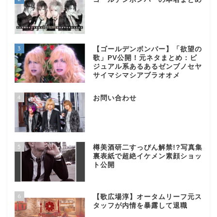
3
【ゴールデンボンバー】「欲望の
歌」PV公開！元ネタまとめ：ビ
ジュアル系あるあるゼンブノセヤ
サイマシマシアブラオオメ
4
お問い合わせ
5
樽美酒研二すっぴん解禁!?写真集
裏表紙で超絶イケメン素顔ショッ
ト公開
6
【歌広場淳】オータムリーフ元ス
タッフが内情を暴露して退職