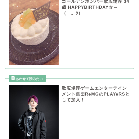
ゴールデンボンバー歌広場淳 34
歳 HAPPYBIRTHDAY☆～
（ゝ。∂）
歌広場淳ゲームエンターテイン
メント集団ReMGのPLAYeRSと
して加入！