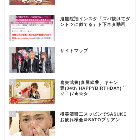
7
鬼龍院翔インスタ「ズバ抜けてダ
ントツに似てる」ド下ネタ動画
8
サイトマップ
9
喜矢武豊(喜屋武豊、キャン
豊)34th HAPPYBIRTHDAY( ´
▽ ` )ﾉ★☆☆
10
樽美酒研二スッピンでSASUKE
お疲れ様会＠SATOブリアン