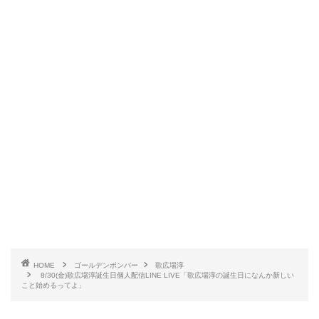
HOME
ゴールデンボンバー
歌広場淳
8/30(金)歌広場淳誕生日個人配信LINE LIVE「歌広場淳の誕生日になんか新しい
こと始めるってよ」