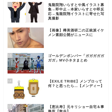
11
鬼龍院翔いらすとや風イラスト募
集→即中止→本家いらすとや即反
応→鬼龍院翔イラストに寄せた写
真撮影
12
【画像】樽美酒研二の正統派イケ
メン素顔公開がニュースに
13
ゴールデンボンバー「ガガガガガ
ガガ」MV小ネタまとめ
14
【EXILE TRIBE】メンプロって
何？と思ったら…【メンディー】
15
【恵比寿】元キリショー自宅＆事
務所【散歩】