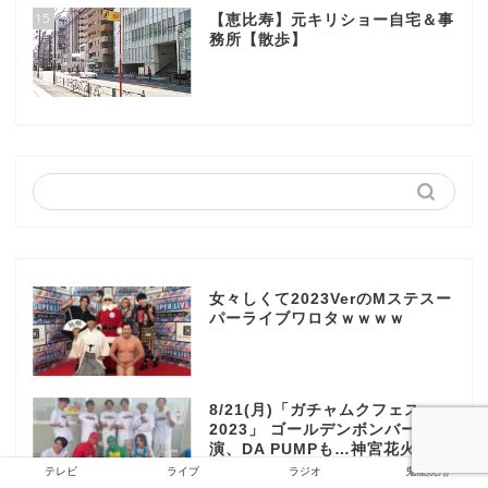
15
【恵比寿】元キリショー自宅＆事
務所【散歩】
女々しくて2023VerのMステスー
パーライブワロタｗｗｗｗ
8/21(月)「ガチャムクフェス
2023」 ゴールデンボンバー出
演、DA PUMPも…神宮花火の思
い出
テレビ
ライブ
ラジオ
鬼龍院翔