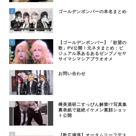
2
ゴールデンボンバーの本名まとめ
3
【ゴールデンボンバー】「欲望の
歌」PV公開！元ネタまとめ：ビ
ジュアル系あるあるゼンブノセヤ
サイマシマシアブラオオメ
4
お問い合わせ
5
樽美酒研二すっぴん解禁!?写真集
裏表紙で超絶イケメン素顔ショッ
ト公開
6
【歌広場淳】オータムリーフ元ス