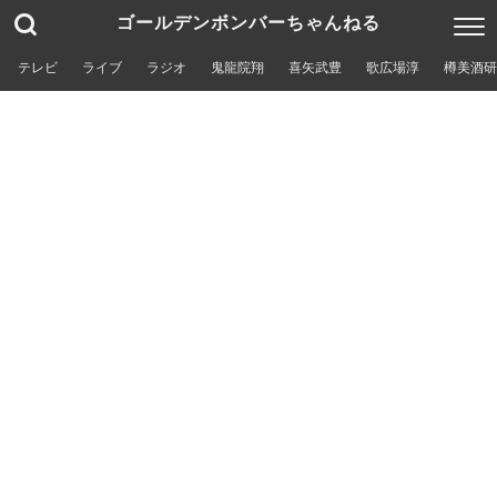
ゴールデンボンバーちゃんねる
テレビ
ライブ
ラジオ
鬼龍院翔
喜矢武豊
歌広場淳
樽美酒研