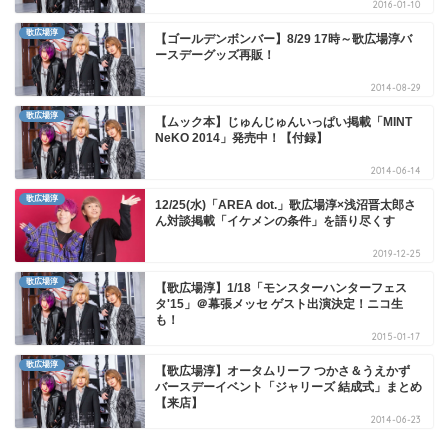
2016-01-10
歌広場淳
【ゴールデンボンバー】8/29 17時～歌広場淳バ
ースデーグッズ再販！
2014-08-29
歌広場淳
【ムック本】じゅんじゅんいっぱい掲載「MINT
NeKO 2014」発売中！【付録】
2014-06-14
歌広場淳
12/25(水)「AREA dot.」歌広場淳×浅沼晋太郎さ
ん対談掲載「イケメンの条件」を語り尽くす
2019-12-25
歌広場淳
【歌広場淳】1/18「モンスターハンターフェス
タ'15」＠幕張メッセ ゲスト出演決定！ニコ生
も！
2015-01-17
歌広場淳
【歌広場淳】オータムリーフ つかさ＆うえかず
バースデーイベント「ジャリーズ 結成式」まとめ
【来店】
2014-06-23