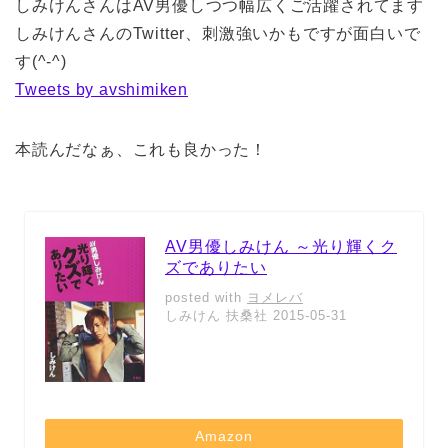
しみけんさんはAV男優しつつ幅広くご活躍されてます
しみけんさんのTwitter、刺激強いかもですが面白いで
す(^-^)
Tweets by avshimiken
本読んだなぁ、これも良かった！
AV男優しみけん ～光り輝くク
ズでありたい
posted with
ヨメレバ
しみけん 扶桑社 2015-05-31
Amazon