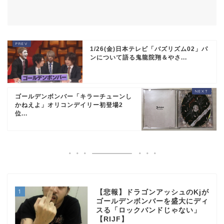
1/26(金)日本テレビ「バズリズム02」パ
ンについて語る鬼龍院翔＆やさ...
ゴールデンボンバー「キラーチューンし
かねえよ」オリコンデイリー初登場2
位...
1
【悲報】ドラゴンアッシュのKjが
ゴールデンボンバーを盛大にディ
スる「ロックバンドじゃない」
【RIJF】