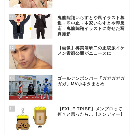
11
鬼龍院翔いらすとや風イラスト募
集→即中止→本家いらすとや即反
応→鬼龍院翔イラストに寄せた写
真撮影
12
【画像】樽美酒研二の正統派イケ
メン素顔公開がニュースに
13
ゴールデンボンバー「ガガガガガ
ガガ」MV小ネタまとめ
14
【EXILE TRIBE】メンプロって
何？と思ったら…【メンディー】