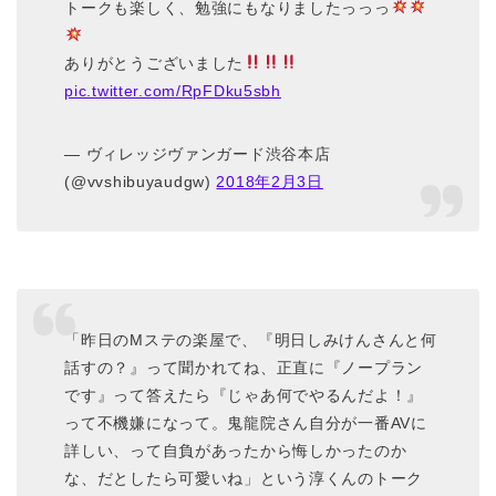
トークも楽しく、勉強にもなりましたっっっ
ありがとうございました
pic.twitter.com/RpFDku5sbh
— ヴィレッジヴァンガード渋谷本店
(@vvshibuyaudgw)
2018年2月3日
「昨日のMステの楽屋で、『明日しみけんさんと何
話すの？』って聞かれてね、正直に『ノープラン
です』って答えたら『じゃあ何でやるんだよ！』
って不機嫌になって。鬼龍院さん自分が一番AVに
詳しい、って自負があったから悔しかったのか
な、だとしたら可愛いね」という淳くんのトーク