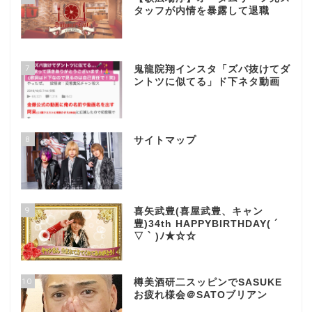
タッフが内情を暴露して退職
7
鬼龍院翔インスタ「ズバ抜けてダ
ントツに似てる」ド下ネタ動画
8
サイトマップ
9
喜矢武豊(喜屋武豊、キャン
豊)34th HAPPYBIRTHDAY( ´
▽ ` )ﾉ★☆☆
10
樽美酒研二スッピンでSASUKE
お疲れ様会＠SATOブリアン