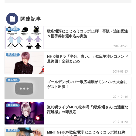
関連記事
歌広場淳
歌広場淳ねこじろうコラボ11弾 再販・追加受注
＆握手券抽選申込み実施
2017-12-21
歌広場淳
NHK朝ドラ「半分、青い。」歌広場淳レコメンド
最終回！全部まとめ
2018-09-23
歌広場淳
ゴールデンボンバー歌広場淳がモンハンの大会に
ゲスト出演！
2014-01-16
歌広場淳
嵐札幌ライブMCで松本潤「(歌広場さんは)適度な
距離感」⇒即反応
2017-11-20
歌広場淳
MINT NeKO×歌広場淳 ねこじろうコラボ第11弾