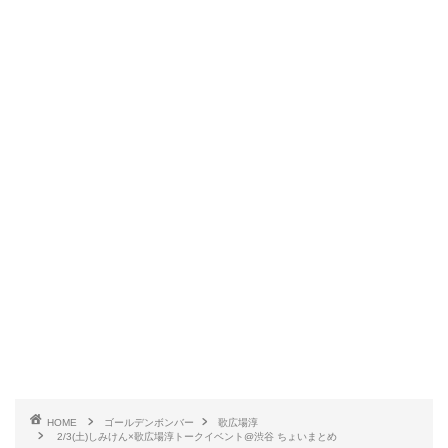
HOME
ゴールデンボンバー
歌広場淳
2/3(土)しみけん×歌広場淳トークイベント@渋谷 ちょいまとめ