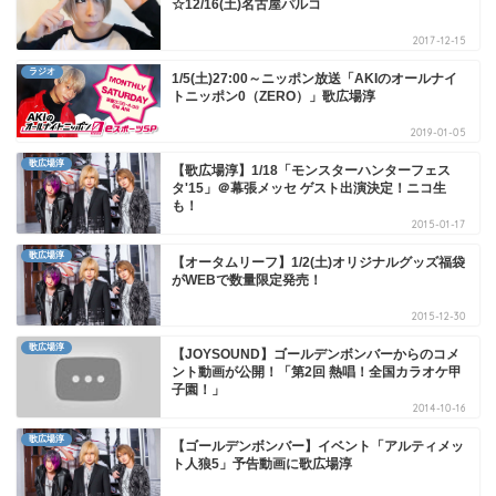
☆12/16(土)名古屋パルコ
2017-12-15
ラジオ
1/5(土)27:00～ニッポン放送「AKIのオールナイ
トニッポン0（ZERO）」歌広場淳
2019-01-05
歌広場淳
【歌広場淳】1/18「モンスターハンターフェス
タ'15」＠幕張メッセ ゲスト出演決定！ニコ生
も！
2015-01-17
歌広場淳
【オータムリーフ】1/2(土)オリジナルグッズ福袋
がWEBで数量限定発売！
2015-12-30
歌広場淳
【JOYSOUND】ゴールデンボンバーからのコメ
ント動画が公開！「第2回 熱唱！全国カラオケ甲
子園！」
2014-10-16
歌広場淳
【ゴールデンボンバー】イベント「アルティメッ
ト人狼5」予告動画に歌広場淳