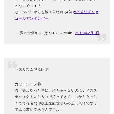
とないでしょ？」
とメンバーからも散々言われる(笑)
#バズリズム
#
ゴールデンボンバー
— 愛☆金爆ギャ (@ai0725kiryuin)
2018年2月3日
バズリズム観覧レポ
カットシーン⑤
喜「舞台やった時に、誰も食べないのにナイスス
テッィクを差し入れで持ってきて。しかも女々し
くてで有名な印税王鬼龍院からの差し入れですっ
て紙に書いてあるんですよ」