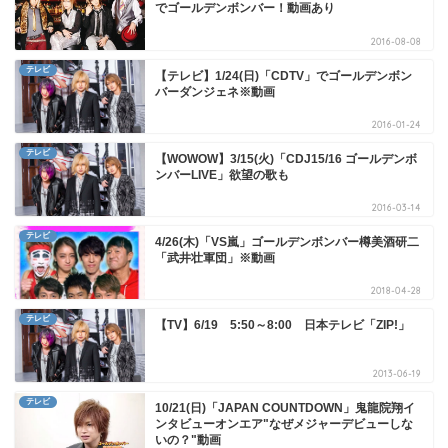
でゴールデンボンバー！動画あり
2016-08-08
テレビ
【テレビ】1/24(日)「CDTV」でゴールデンボン
バーダンジェネ※動画
2016-01-24
テレビ
【WOWOW】3/15(火)「CDJ15/16 ゴールデンボ
ンバーLIVE」欲望の歌も
2016-03-14
テレビ
4/26(木)「VS嵐」ゴールデンボンバー樽美酒研二
「武井壮軍団」※動画
2018-04-28
テレビ
【TV】6/19 5:50～8:00 日本テレビ「ZIP!」
2013-06-19
テレビ
10/21(日)「JAPAN COUNTDOWN」鬼龍院翔イ
ンタビューオンエア"なぜメジャーデビューしな
いの？"動画