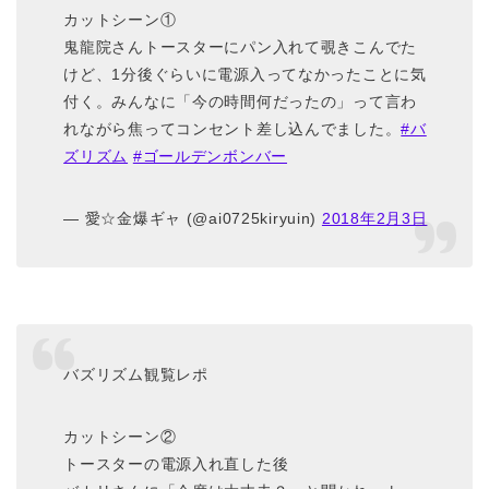
カットシーン①
鬼龍院さんトースターにパン入れて覗きこんでた
けど、1分後ぐらいに電源入ってなかったことに気
付く。みんなに「今の時間何だったの」って言わ
れながら焦ってコンセント差し込んでました。
#バ
ズリズム
#ゴールデンボンバー
— 愛☆金爆ギャ (@ai0725kiryuin)
2018年2月3日
バズリズム観覧レポ
カットシーン②
トースターの電源入れ直した後