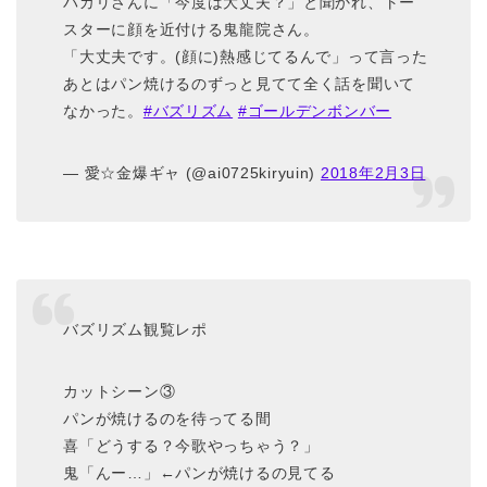
バカリさんに「今度は大丈夫？」と聞かれ、トー
スターに顔を近付ける鬼龍院さん。
「大丈夫です。(顔に)熱感じてるんで」って言った
あとはパン焼けるのずっと見てて全く話を聞いて
なかった。
#バズリズム
#ゴールデンボンバー
— 愛☆金爆ギャ (@ai0725kiryuin)
2018年2月3日
バズリズム観覧レポ
カットシーン③
パンが焼けるのを待ってる間
喜「どうする？今歌やっちゃう？」
鬼「んー…」←パンが焼けるの見てる