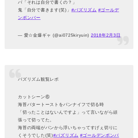
バ「それは自分で書くの？」
鬼「自分で書きます(笑)」
#バズリズム
#ゴールデ
ンボンバー
— 愛☆金爆ギャ (@ai0725kiryuin)
2018年2月3日
バズリズム観覧レポ
カットシーン⑥
海苔バタートーストをパンナイフで切る時
「切ったことはないんですよ」って言いながら頑
張って切ってた。
海苔の両端がパンから浮いちゃってすげぇ切りに
くそうでした(笑)
#バズリズム
#ゴールデンボンバ