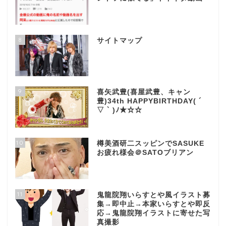
8
サイトマップ
9
喜矢武豊(喜屋武豊、キャン
豊)34th HAPPYBIRTHDAY( ´
▽ ` )ﾉ★☆☆
10
樽美酒研二スッピンでSASUKE
お疲れ様会＠SATOブリアン
11
鬼龍院翔いらすとや風イラスト募
集→即中止→本家いらすとや即反
応→鬼龍院翔イラストに寄せた写
真撮影