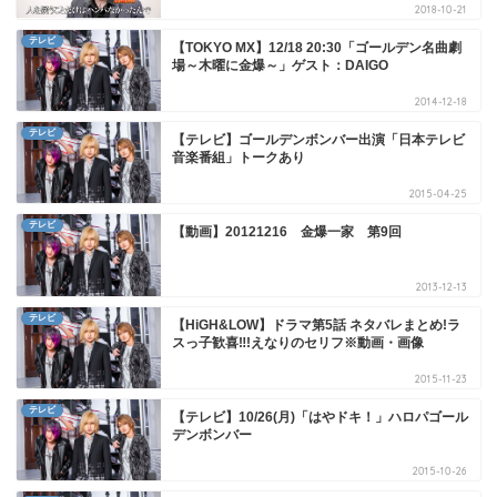
2018-10-21
テレビ
【TOKYO MX】12/18 20:30「ゴールデン名曲劇
場～木曜に金爆～」ゲスト：DAIGO
2014-12-18
テレビ
【テレビ】ゴールデンボンバー出演「日本テレビ
音楽番組」トークあり
2015-04-25
テレビ
【動画】20121216 金爆一家 第9回
2013-12-13
テレビ
【HiGH&LOW】ドラマ第5話 ネタバレまとめ!ラ
スっ子歓喜‼!えなりのセリフ※動画・画像
2015-11-23
テレビ
【テレビ】10/26(月)「はやドキ！」ハロパゴール
デンボンバー
2015-10-26