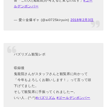
喜「この人(鬼龍院)が考えると変なの出す」
#ゴー
ルデンボンバー
— 愛☆金爆ギャ (@ai0725kiryuin)
2018年2月3日
バズリズム観覧レポ
収録後
鬼龍院さんがスタッフさんと観覧席に向かって
「今年もよろしくお願いします！」って言って頭
下げてました。
そして観覧席に手振ってくれましたー。
いい人…(^-^)
#バズリズム
#ゴールデンボンバー