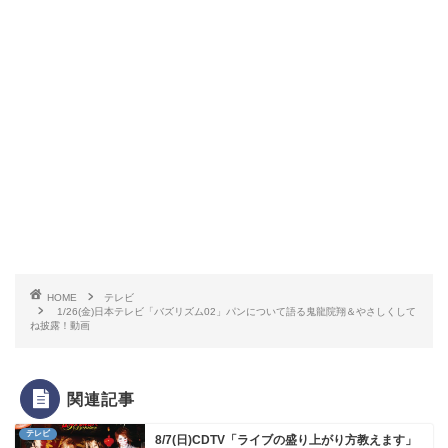
HOME
テレビ
1/26(金)日本テレビ「バズリズム02」パンについて語る鬼龍院翔＆やさしくして
ね披露！動画
関連記事
テレビ
8/7(日)CDTV「ライブの盛り上がり方教えます」