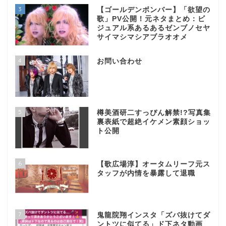
3
【ゴールデンボンバー】「欲望の
歌」PV公開！元ネタまとめ：ビ
ジュアル系あるあるゼンブノセヤ
サイマシマシアブラオオメ
4
お問い合わせ
5
樽美酒研二すっぴん解禁!?写真集
裏表紙で超絶イケメン素顔ショッ
ト公開
6
【歌広場淳】オータムリーフ元ス
タッフが内情を暴露して退職
7
鬼龍院翔インスタ「ズバ抜けてダ
ントツに似てる」ド下ネタ動画