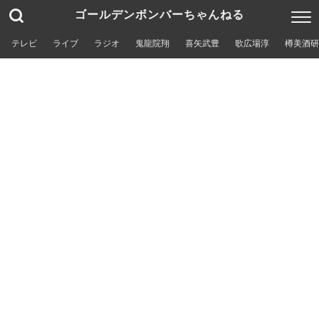
ゴールデンボンバーちゃんねる
テレビ
ライブ
ラジオ
鬼龍院翔
喜矢武豊
歌広場淳
樽美酒研