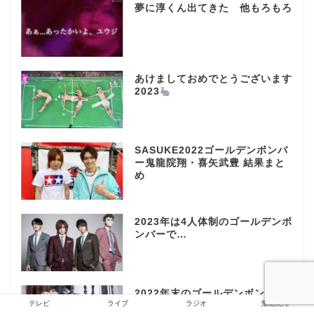
夢に淳くん出てきた 他もろもろ
あけましておめでとうございます
2023
SASUKE2022ゴールデンボンバ
ー鬼龍院翔・喜矢武豊 結果まと
め
2023年は4人体制のゴールデンボ
ンバーで…
2022年末のゴールデンボンバー
テレビ
ライブ
ラジオ
鬼龍院翔
について Mステで女々しくて