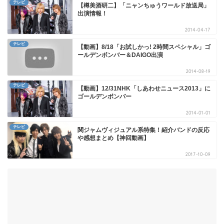
テレビ
【樽美酒研二】「ニャンちゅうワールド放送局」
出演情報！
2014-04-17
テレビ
【動画】8/18「お試しかっ! 2時間スペシャル」ゴ
ールデンボンバー＆DAIGO出演
2014-08-19
テレビ
【動画】12/31NHK「しあわせニュース2013」に
ゴールデンボンバー
2014-01-01
テレビ
関ジャムヴィジュアル系特集！紹介バンドの反応
や感想まとめ【神回動画】
2017-10-09