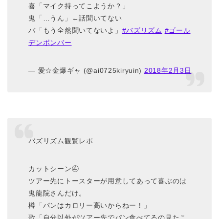
喜「マイク持ってこようか？」
鬼「…うん」←話聞いてない
バ「もう全然聞いてないよ」
#バズリズム
#ゴール
デンボンバー
— 愛☆金爆ギャ (@ai0725kiryuin)
2018年2月3日
バズリズム観覧レポ
カットシーン④
ツアー先にトースターが用意してあって喜ぶのは
鬼龍院さんだけ。
樽「パンはカロリー高いからねー！」
歌「自分以外がツアー先でパン食べてるの見たこ