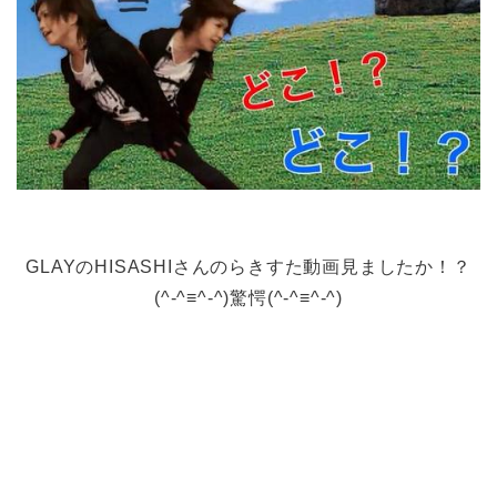
GLAYのHISASHIさんのらきすた動画見ましたか！？
(^-^≡^-^)驚愕(^-^≡^-^)