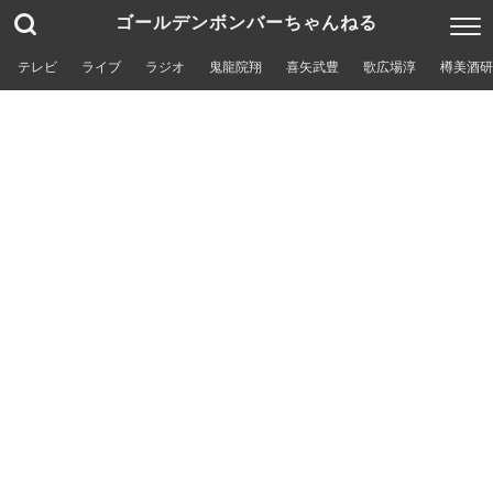
ゴールデンボンバーちゃんねる
テレビ
ライブ
ラジオ
鬼龍院翔
喜矢武豊
歌広場淳
樽美酒研