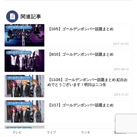
関連記事
ゴールデンボンバー
【10/5】ゴールデンボンバー話題まとめ
2017-10-05
ゴールデンボンバー
【8/10】ゴールデンボンバー話題まとめ
2016-08-10
ゴールデンボンバー
【11/26】ゴールデンボンバー話題まとめ 紅白お
めでとうございます！明日はニコ生
2015-11-27
ゴールデンボンバー
【1/17】ゴールデンボンバー話題まとめ
2016-01-18
ゴールデンボンバー
【速報】鬼龍院翔・あの最新機種、iPhone5sに
テレビ
ライブ
ラジオ
鬼龍院翔
替えた【速報】