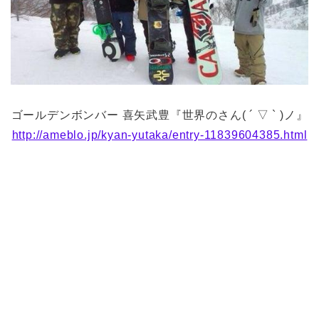
ゴールデンボンバー 喜矢武豊『世界のさん( ´ ▽ ` )ノ』
http://ameblo.jp/kyan-yutaka/entry-11839604385.html