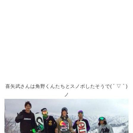
喜矢武さんは角野くんたちとスノボしたそうで( ´ ▽ ` )
ノ