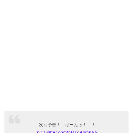
次回予告！！ばーんっ！！！
pic.twitter.com/pGXdAgmnVN