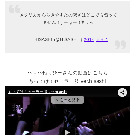
メタリカかららき☆すたの繋ぎはどこでも習って
ません！( ー`дー´)キリッ
— HISASHI (@HISASHI_)
2014, 5月 1
ハンパねぇひーさんの動画はこちら
もってけ！セーラー服 ver.hisashi