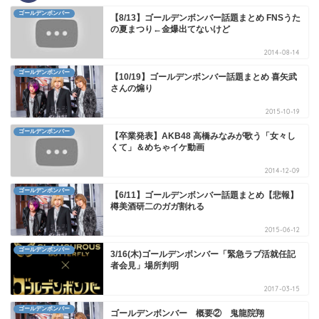
ゴールデンボンバー
【8/13】ゴールデンボンバー話題まとめ FNSうた
の夏まつり←金爆出てないけど
2014-08-14
ゴールデンボンバー
【10/19】ゴールデンボンバー話題まとめ 喜矢武
さんの煽り
2015-10-19
ゴールデンボンバー
【卒業発表】AKB48 高橋みなみが歌う「女々し
くて」＆めちゃイケ動画
2014-12-09
ゴールデンボンバー
【6/11】ゴールデンボンバー話題まとめ【悲報】
樽美酒研二のガガ割れる
2015-06-12
ゴールデンボンバー
3/16(木)ゴールデンボンバー「緊急ラブ活就任記
者会見」場所判明
2017-03-15
ゴールデンボンバー
ゴールデンボンバー 概要② 鬼龍院翔