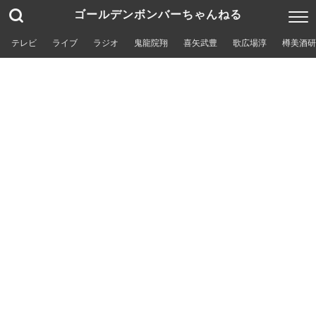
ゴールデンボンバーちゃんねる
テレビ
ライブ
ラジオ
鬼龍院翔
喜矢武豊
歌広場淳
樽美酒研