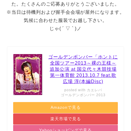
た。たくさんのご応募ありがとうございました。
※当日は待機列および握手会会場が屋外になります。
気候に合わせた服装でお越し下さい。
じゃ( ´ ▽ ` )ノ
ゴールデンボンバー「ホントに
全国ツアー2013～裸の王様～
追加公演 at 国立代々木競技場
第一体育館 2013.10.7 feat.歌
広場 淳(本編Disc)
posted with
カエレバ
ゴールデンボンバー 2013
Amazonで見る
楽天市場で見る
Yahooショッピングで見る