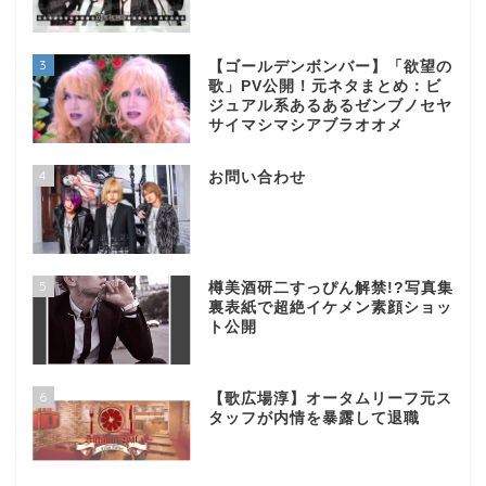
3
【ゴールデンボンバー】「欲望の
歌」PV公開！元ネタまとめ：ビ
ジュアル系あるあるゼンブノセヤ
サイマシマシアブラオオメ
4
お問い合わせ
5
樽美酒研二すっぴん解禁!?写真集
裏表紙で超絶イケメン素顔ショッ
ト公開
6
【歌広場淳】オータムリーフ元ス
タッフが内情を暴露して退職