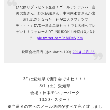
ひな祭りプレゼント企画！ゴールデンボンバー喜
矢武豊さん、野水伊織さん、中河内雅貴さんが出
演し話題となった「死が二人ヲワカツマ
デ・・・」DVD一章＆二章セットで１名様へプレ
ゼント！フォロー＆RTで応募OK！締切は3／3ま
で！
pic.twitter.com/iaMi9eVjXm
— 映画会社日活 (@nikkatsu100)
2014, 2月 28
3/1は愛知県で握手会ですね！！！
3/1（土）愛知県
会場：日本モンキーパーク
13:30～スタート
※当選者の方へのメール送信がすべて完了致しまし