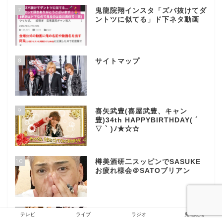
7
鬼龍院翔インスタ「ズバ抜けてダ
ントツに似てる」ド下ネタ動画
8
サイトマップ
9
喜矢武豊(喜屋武豊、キャン
豊)34th HAPPYBIRTHDAY( ´
▽ ` )ﾉ★☆☆
10
樽美酒研二スッピンでSASUKE
お疲れ様会＠SATOブリアン
11
鬼龍院翔いらすとや風イラスト募
テレビ
ライブ
ラジオ
鬼龍院翔
集→即中止→本家いらすとや即反