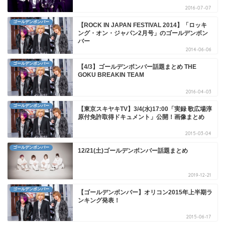
2016-07-07
ゴールデンボンバー
【ROCK IN JAPAN FESTIVAL 2014】「ロッキ
ング・オン・ジャパン2月号」のゴールデンボン
バー
2014-06-06
ゴールデンボンバー
【4/3】ゴールデンボンバー話題まとめ THE
GOKU BREAKIN TEAM
2016-04-03
ゴールデンボンバー
【東京スキヤキTV】3/4(水)17:00「実録 歌広場淳
原付免許取得ドキュメント」公開！画像まとめ
2015-03-04
ゴールデンボンバー
12/21(土)ゴールデンボンバー話題まとめ
2019-12-21
ゴールデンボンバー
【ゴールデンボンバー】オリコン2015年上半期ラ
ンキング発表！
2015-06-17