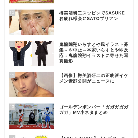
10
樽美酒研二スッピンでSASUKE
お疲れ様会＠SATOブリアン
11
鬼龍院翔いらすとや風イラスト募
集→即中止→本家いらすとや即反
応→鬼龍院翔イラストに寄せた写
真撮影
12
【画像】樽美酒研二の正統派イケ
メン素顔公開がニュースに
13
ゴールデンボンバー「ガガガガガ
ガガ」MV小ネタまとめ
14