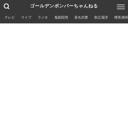
ゴールデンボンバーちゃんねる
テレビ
ライブ
ラジオ
鬼龍院翔
喜矢武豊
歌広場淳
樽美酒研