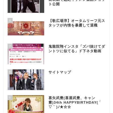
ト公開
6
【歌広場淳】オータムリーフ元ス
タッフが内情を暴露して退職
7
鬼龍院翔インスタ「ズバ抜けてダ
ントツに似てる」ド下ネタ動画
8
サイトマップ
9
喜矢武豊(喜屋武豊、キャン
豊)34th HAPPYBIRTHDAY( ´
▽ ` )ﾉ★☆☆