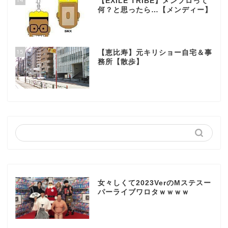
【EXILE TRIBE】メンプロって
何？と思ったら…【メンディー】
15
【恵比寿】元キリショー自宅＆事
務所【散歩】
女々しくて2023VerのMステスー
パーライブワロタｗｗｗｗ