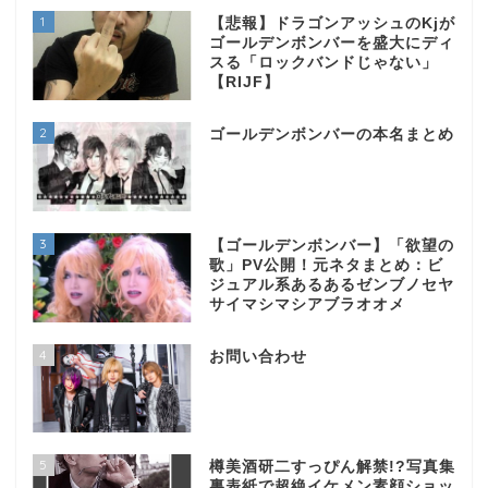
1
【悲報】ドラゴンアッシュのKjが
ゴールデンボンバーを盛大にディ
スる「ロックバンドじゃない」
【RIJF】
2
ゴールデンボンバーの本名まとめ
3
【ゴールデンボンバー】「欲望の
歌」PV公開！元ネタまとめ：ビ
ジュアル系あるあるゼンブノセヤ
サイマシマシアブラオオメ
4
お問い合わせ
5
樽美酒研二すっぴん解禁!?写真集
裏表紙で超絶イケメン素顔ショッ