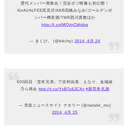
歴代メンバー再集合！完全ボツ映像も初公開！
KinKi/ALFEE高見沢/AKB高橋みなみ/ゴールデンボ
ンバー樽美酒/TMR西川貴教ほか
http://t.co/MQzyCkhkkq
— きくぴ。 (@kikchy)
2014, 4月 24
600回目「堂本兄弟」で吉村由美、えなり、金城綾
乃ら再会
http://t.co/YxB7u6JCXv
#新堂本兄弟
— 音楽ニュースサイト ナタリー (@natalie_mu)
2014, 4月 25