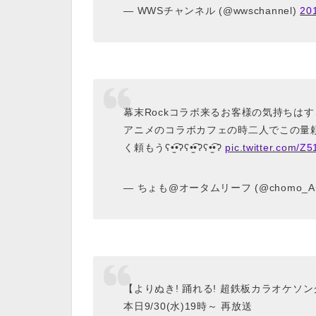
— WWSチャンネル (@wwschannel)
20
幕末Rockコラボ来るお客様の気持ちは
アニメのコラボカフェの時二人でこの量
く頼もうʕ•̫͡•ʔʕ•̫͡•ʔʕ•̫͡•ʔ
pic.twitter.com/Z5
— ちょも@オータムリーフ (@chomo_Au
【よりぬき! 踊れる! 超鉄板カラオケソ
本日9/30(水)19時～ 再放送