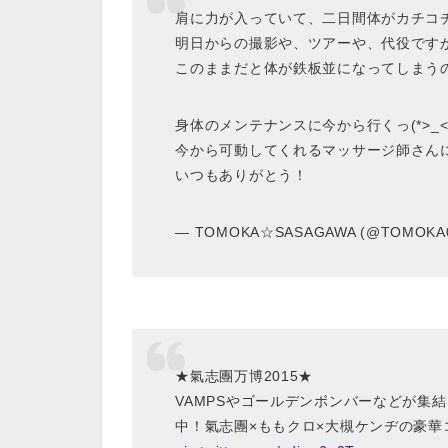
肩に力が入っていて、二日間体がカチコチΣ
明日からの撮影や、ツアーや、代役です
このままだと体が鉄板並になってしまう
身体のメンテナンスに今から行くっ(*>_<*
今から可動してくれるマッサージ師さん
いつもありがとう！
— TOMOKA☆SASAGAWA (@TOMOKA
★氣志團万博2015★
VAMPSやゴールデンボンバーなどが集
中！氣志團×ももクロ×大槻ケンヂの豪華