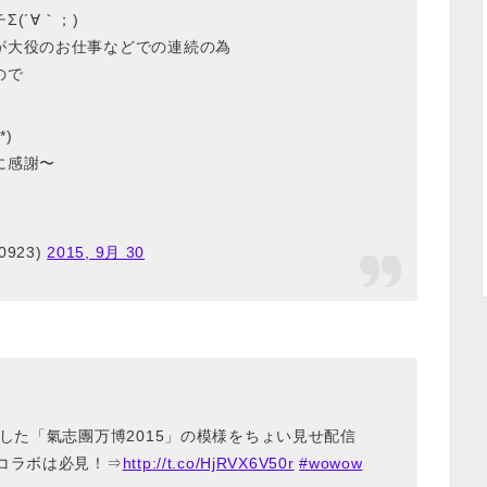
(´∀｀；)
が大役のお仕事などでの連続の為
ので
)
に感謝〜
0923)
2015, 9月 30
結した「氣志團万博2015」の模様をちょい見せ配信
コラボは必見！⇒
http://t.co/HjRVX6V50r
#wowow