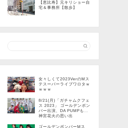
【恵比寿】元キリショー自
15
宅＆事務所【散歩】
女々しくて2023VerのMス
テスーパーライブワロタｗ
ｗｗｗ
8/21(月)「ガチャムクフェ
ス 2023」 ゴールデンボン
バー出演、DA PUMPも…
神宮花火の思い出
ゴールデンボンバーMス