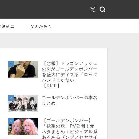
美酒研二
なんか色々
【悲報】ドラゴンアッシュ
1
のKjがゴールデンボンバー
を盛大にディスる「ロック
バンドじゃない」
【RIJF】
ゴールデンボンバーの本名
2
まとめ
【ゴールデンボンバー】
3
「欲望の歌」PV公開！元
ネタまとめ：ビジュアル系
あるあるゼンブノセヤサイ