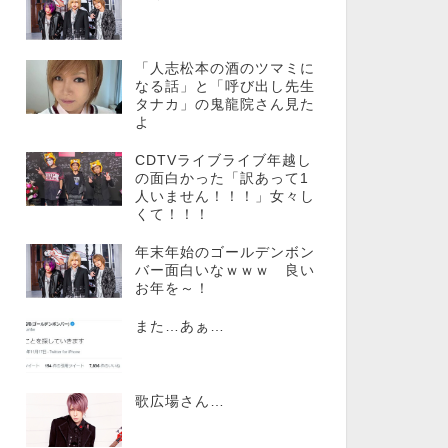
「人志松本の酒のツマミに
なる話」と「呼び出し先生
タナカ」の鬼龍院さん見た
よ
CDTVライブライブ年越し
の面白かった「訳あって1
人いません！！！」女々し
くて！！！
年末年始のゴールデンボン
バー面白いなｗｗｗ 良い
お年を～！
また…あぁ…
歌広場さん…