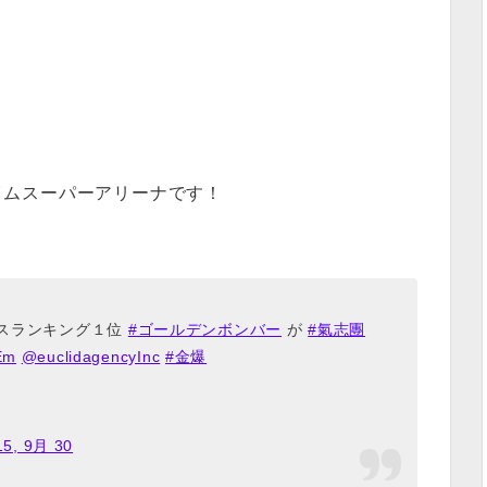
ハイムスーパーアリーナです！
セスランキング１位
#ゴールデンボンバー
が
#氣志團
1Em
@euclidagencyInc
#金爆
15, 9月 30