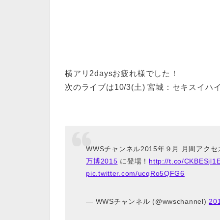
横アリ2daysお疲れ様でした！
次のライブは10/3(土) 宮城：セキスイ
WWSチャンネル2015年９月 月間アク
万博2015
に登場！
http://t.co/CKBESjl
pic.twitter.com/ucqRo5QFG6
— WWSチャンネル (@wwschannel)
20