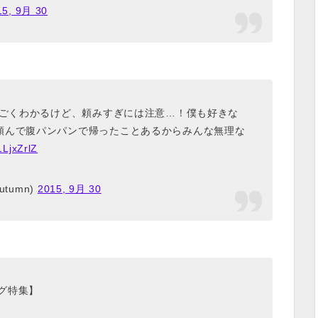
15, 9月 30
すごくわかるけど、頼みすぎには注意…！僕も好きな
頼んで腹パンパンで帰ったことあるからみんな無理な
1LjxZrlZ
tumn)
2015, 9月 30
ング特集】