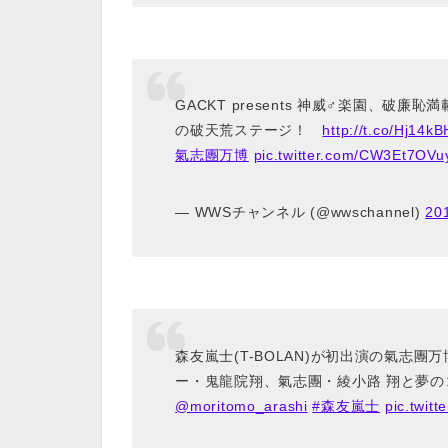
GACKT presents 神威♂楽園、破
の破天荒ステージ！
http://t.co/Hj14k
氣志團万博
pic.twitter.com/CW3Et7OVu
— WWSチャンネル (@wwschannel)
20
森友嵐士(T-BOLAN)が初出演の氣志
ー・鬼龍院翔、氣志團・綾小路 翔と夢
@moritomo_arashi
#森友嵐士
pic.twit