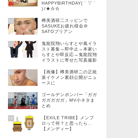
HAPPYBIRTHDAY( ´ ▽ `
)ﾉ★☆☆
樽美酒研二スッピンで
10
SASUKEお疲れ様会＠
SATOブリアン
鬼龍院翔いらすとや風イラ
11
スト募集→即中止→本家い
らすとや即反応→鬼龍院翔
イラストに寄せた写真撮影
【画像】樽美酒研二の正統
12
派イケメン素顔公開がニュ
ースに
ゴールデンボンバー「ガガ
13
ガガガガガ」MV小ネタま
とめ
【EXILE TRIBE】メンプ
14
ロって何？と思ったら…
【メンディー】