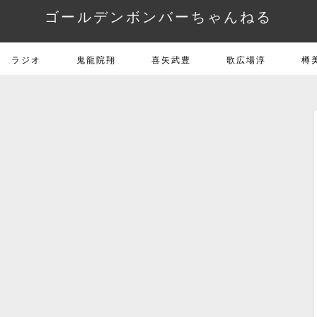
ゴールデンボンバーちゃんねる
ラジオ
鬼龍院翔
喜矢武豊
歌広場淳
樽