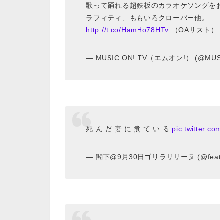
歌って踊れる超鉄板のカラオケソングをお
ラフィティ、ももいろクローバー他。
http://t.co/HamHo78HTv
（OAリスト）
— MUSIC ON! TV（エムオン!） (@MUS
死 ん だ 妻 に 煮 て い る
pic.twitter.
— 閣下@9月30日ゴリラリリーヌ (@feat1