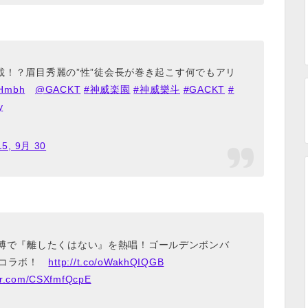
廉恥満載！？眉目秀麗の”性”徒会長が巻き起こす何でもアリ
BHmbh
@GACKT
#神威楽園
#神威樂斗
#GACKT
#
y
15, 9月 30
團万博で『離したくはない』を熱唱！ゴールデンボンバ
のコラボ！
http://t.co/oWakhQIQGB
ter.com/CSXfmfQcpE