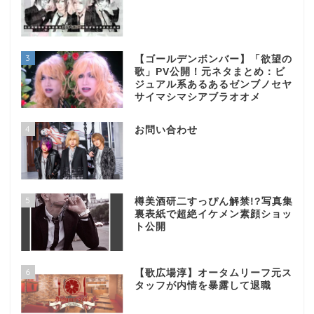
3
【ゴールデンボンバー】「欲望の
歌」PV公開！元ネタまとめ：ビ
ジュアル系あるあるゼンブノセヤ
サイマシマシアブラオオメ
4
お問い合わせ
5
樽美酒研二すっぴん解禁!?写真集
裏表紙で超絶イケメン素顔ショッ
ト公開
6
【歌広場淳】オータムリーフ元ス
タッフが内情を暴露して退職