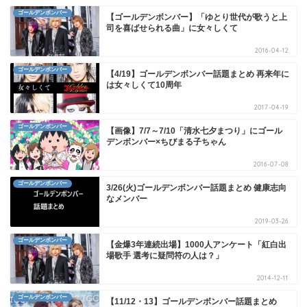
ゴールデンボンバー
【ゴールデンボンバー】「ゆとり世代が歌うと上
司を喜ばせられる曲」に女々しくて
2016-04-12
ゴールデンボンバー
【4/19】ゴールデンボンバー話題まとめ 再来年に
は女々しくて10周年
2017-04-19
ゴールデンボンバー
【画像】7/7～7/10「清水七夕まつり」にゴール
デンボンバー×ちびまる子ちゃん
2016-07-08
ゴールデンボンバー
3/26(火)ゴールデンボンバー話題まとめ 健康志向
なメンバー
2019-03-26
ゴールデンボンバー
【金爆3年連続出場】1000人アンケート「紅白出
場歌手 選考に疑問符の人は？」
2014-12-11
ゴールデンボンバー
【11/12・13】ゴールデンボンバー話題まとめ