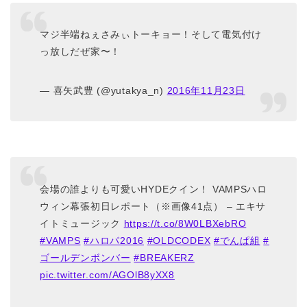
マジ半端ねぇさみぃトーキョー！そして電気付け
っ放しだぜ家〜！
— 喜矢武豊 (@yutakya_n)
2016年11月23日
会場の誰よりも可愛いHYDEクイン！ VAMPSハロ
ウィン幕張初日レポート（※画像41点） – エキサ
イトミュージック
https://t.co/8W0LBXebRO
#VAMPS
#ハロパ2016
#OLDCODEX
#でんぱ組
#
ゴールデンボンバー
#BREAKERZ
pic.twitter.com/AGOlB8yXX8