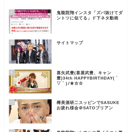
7
鬼龍院翔インスタ「ズバ抜けてダ
ントツに似てる」ド下ネタ動画
8
サイトマップ
9
喜矢武豊(喜屋武豊、キャン
豊)34th HAPPYBIRTHDAY( ´
▽ ` )ﾉ★☆☆
10
樽美酒研二スッピンでSASUKE
お疲れ様会＠SATOブリアン