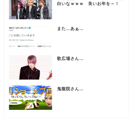
白いなｗｗｗ 良いお年を～！
また…あぁ…
歌広場さん…
鬼龍院さん…