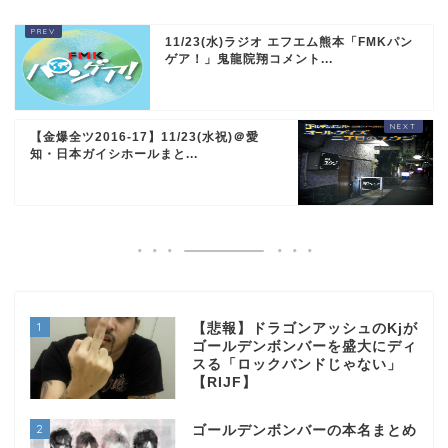
11/23(水)ラジオ エフエム熊本「FMKパン
ゲア！」鬼龍院翔コメント...
【金爆全ツ2016-17】11/23(水祝)＠愛
知・日本ガイシホールまと...
1
【悲報】ドラゴンアッシュのKjが
ゴールデンボンバーを盛大にディ
スる「ロックバンドじゃない」
【RIJF】
2
ゴールデンボンバーの本名まとめ