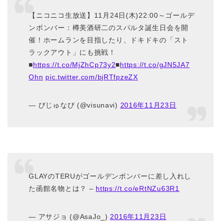
【ニコニコ生放送】11月24日(木)22:00～ゴールデ
ンボンバー：樽美酒研二のスパルタ誕生日会を開
催！ホームランを目指したり、ドキドキの「スト
ラックアウト」にも挑戦！
■
https://t.co/MjZhCp73y2
■
https://t.co/gJN5JA7
Ohn
pic.twitter.com/bjRTfpzeZX
— びじゅなび (@visunavi)
2016年11月23日
GLAYのTERUがゴールデンボンバーに差し入れし
た函館名物とは？ –
https://t.co/eRtNZu63R1
— アサジョ (@AsaJo_)
2016年11月23日