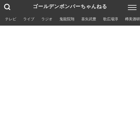
ゴールデンボンバーちゃんねる
テレビ
ライブ
ラジオ
鬼龍院翔
喜矢武豊
歌広場淳
樽美酒研