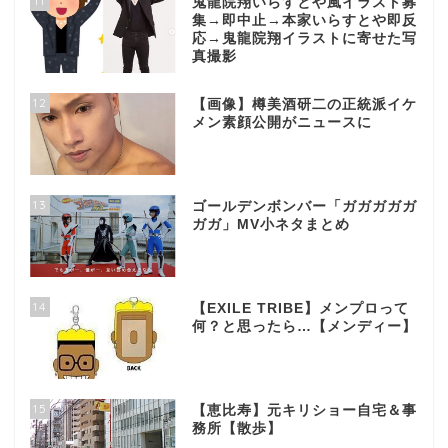
11
鬼龍院翔いらすとや風イラスト募
集→即中止→本家いらすとや即反
応→鬼龍院翔イラストに寄せた写
真撮影
12
【画像】樽美酒研二の正統派イケ
メン素顔公開がニュースに
13
ゴールデンボンバー「ガガガガガ
ガガ」MV小ネタまとめ
14
【EXILE TRIBE】メンプロって
何？と思ったら…【メンディー】
15
【恵比寿】元キリショー自宅＆事
務所【散歩】