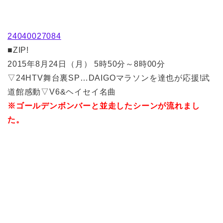
24040027084
■ZIP!
2015年8月24日（月） 5時50分～8時00分
▽24HTV舞台裏SP…DAIGOマラソンを達也が応援!武
道館感動▽V6&ヘイセイ名曲
※ゴールデンボンバーと並走したシーンが流れまし
た。