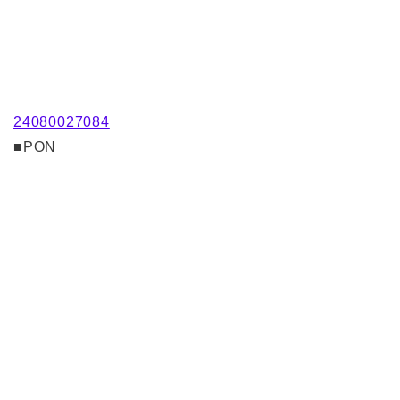
24080027084
■PON