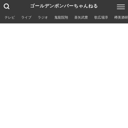
ゴールデンボンバーちゃんねる
テレビ
ライブ
ラジオ
鬼龍院翔
喜矢武豊
歌広場淳
樽美酒研