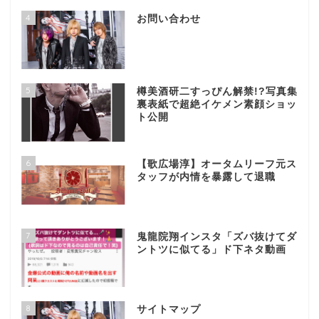
4
お問い合わせ
5
樽美酒研二すっぴん解禁!?写真集
裏表紙で超絶イケメン素顔ショッ
ト公開
6
【歌広場淳】オータムリーフ元ス
タッフが内情を暴露して退職
7
鬼龍院翔インスタ「ズバ抜けてダ
ントツに似てる」ド下ネタ動画
8
サイトマップ