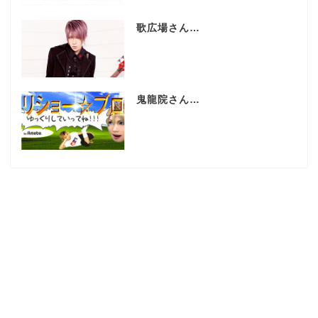
歌広場さん…
鬼龍院さん…