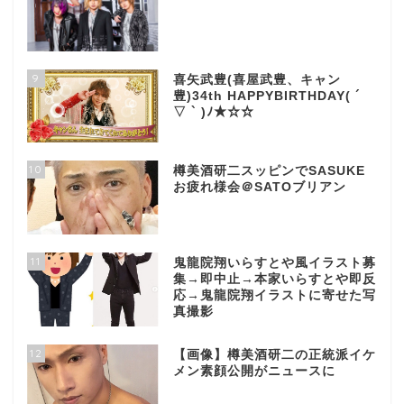
9
喜矢武豊(喜屋武豊、キャン
豊)34th HAPPYBIRTHDAY( ´
▽ ` )ﾉ★☆☆
10
樽美酒研二スッピンでSASUKE
お疲れ様会＠SATOブリアン
11
鬼龍院翔いらすとや風イラスト募
集→即中止→本家いらすとや即反
応→鬼龍院翔イラストに寄せた写
真撮影
12
【画像】樽美酒研二の正統派イケ
メン素顔公開がニュースに