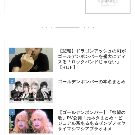
1
【悲報】ドラゴンアッシュのKjが
ゴールデンボンバーを盛大にディ
スる「ロックバンドじゃない」
【RIJF】
2
ゴールデンボンバーの本名まとめ
3
【ゴールデンボンバー】「欲望の
歌」PV公開！元ネタまとめ：ビ
ジュアル系あるあるゼンブノセヤ
サイマシマシアブラオオメ