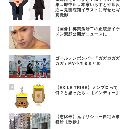
集→即中止→本家いらすとや即反
応→鬼龍院翔イラストに寄せた写
真撮影
12
【画像】樽美酒研二の正統派イケ
メン素顔公開がニュースに
13
ゴールデンボンバー「ガガガガガ
ガガ」MV小ネタまとめ
14
【EXILE TRIBE】メンプロって
何？と思ったら…【メンディー】
15
【恵比寿】元キリショー自宅＆事
務所【散歩】