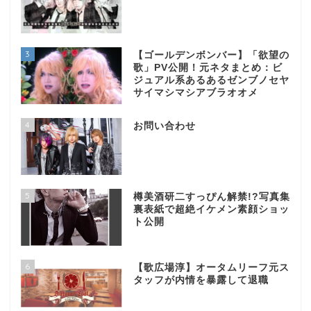
3
【ゴールデンボンバー】「欲望の
歌」PV公開！元ネタまとめ：ビ
ジュアル系あるあるゼンブノセヤ
サイマシマシアブラオオメ
4
お問い合わせ
5
樽美酒研二すっぴん解禁!?写真集
裏表紙で超絶イケメン素顔ショッ
ト公開
6
【歌広場淳】オータムリーフ元ス
タッフが内情を暴露して退職