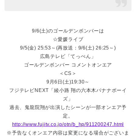
9/6(土)のゴールデンボンバーは
☆愛媛ライブ
9/5(金) 25:53～(再放送：9/6(土) 26:25～)
広島テレビ「てっぺん」
ゴールデンボンバー コメントオンエア
＜CS＞
9月6日(土)19:30～
フジテレビNEXT「綾小路 翔の六本木バナナボーイ
ズ」
過去、鬼龍院翔が出演したシーンが一部オンエア予
定。
http://www.fujitv.co.jp/otn/b_hp/911200247.html
※予告なくオンエア内容は変更になる場合がございま