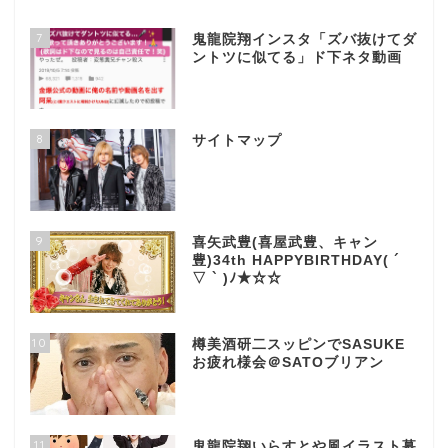
7
鬼龍院翔インスタ「ズバ抜けてダ
ントツに似てる」ド下ネタ動画
8
サイトマップ
9
喜矢武豊(喜屋武豊、キャン
豊)34th HAPPYBIRTHDAY( ´
▽ ` )ﾉ★☆☆
10
樽美酒研二スッピンでSASUKE
お疲れ様会＠SATOブリアン
11
鬼龍院翔いらすとや風イラスト募