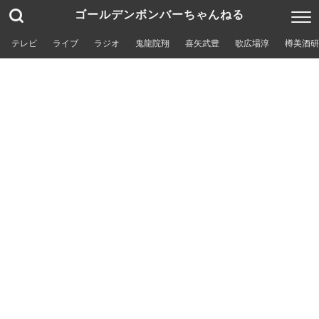
ゴールデンボンバーちゃんねる
テレビ
ライブ
ラジオ
鬼龍院翔
喜矢武豊
歌広場淳
樽美酒研