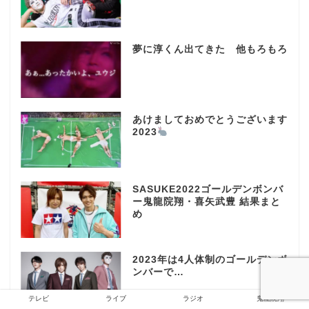
夢に淳くん出てきた 他もろもろ
あけましておめでとうございます
2023
SASUKE2022ゴールデンボンバ
ー鬼龍院翔・喜矢武豊 結果まと
め
2023年は4人体制のゴールデンボ
ンバーで…
テレビ
ライブ
ラジオ
鬼龍院翔