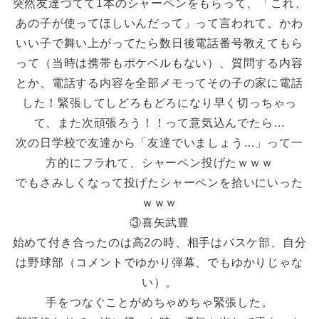
突然友達づてて1本のシャーペンをもらって、「これ、
あの子が使ってほしいんだって」って言われて、かわ
いい子で舞い上がってたら数日後電話番号教えてもら
って（当時は携帯もポケベルもない）、質問する内容
とか、電話する内容を全部メモってその子の家に電話
した！緊張してしどろもどろになり早く切っちゃっ
て、また次頑張ろう！！って意気込んでたら…
次の日学校で友達から「友達でいましょう…」って一
方的にフラれて、シャーペン投げたｗｗｗ
でもさみしくなって投げたシャーペンを拾いにいった
ｗｗｗ
③喜矢武豊
始めて付き合ったのは高2の時、相手はバスケ部、自分
は野球部（コメントでゆかり弾幕、でもゆかりじゃな
い）。
手をつなぐことがめちゃめちゃ緊張した。