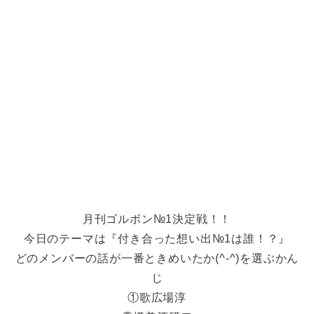
月刊ゴルボン№1決定戦！！
今日のテーマは『付き合った想い出№1は誰！？』
どのメンバーの話が一番ときめいたか(^-^)を選ぶかん
じ
①歌広場淳