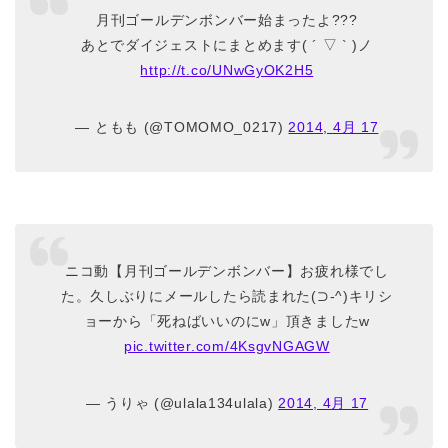
月刊ゴールデンボンバー始まったよ???
あとでダイジェストにまとめます( ´ ▽ ` )ノ
http://t.co/UNwGyOK2H5
— ともも (@TOMOMO_0217)
2014, 4月 17
ニコ動【月刊ゴールデンボンバー】お疲れ様でし
た。久しぶりにメールしたら読まれた(⊃-^)キリシ
ョーから「死ねばいいのにw」頂きましたw
pic.twitter.com/4KsgvNGAGW
— うりゃ (@ulala134ulala)
2014, 4月 17