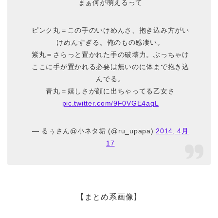
まぁ何が萌えるって
ピンク丸＝この手のいけめんさ、抱き込み方がい
けめんすぎる。俺のもの感凄い。
紫丸＝さらっと置かれた手の破壊力。ぶっちゃけ
ここに手が置かれる必要は無いのに体まで抱き込
んでる。
青丸＝嬉しさが顔に出ちゃってる乙女さ
pic.twitter.com/9F0VGE4aqL
— るぅさん@小ネタ垢 (@ru_upapa)
2014, 4月
17
【まとめ系画像】