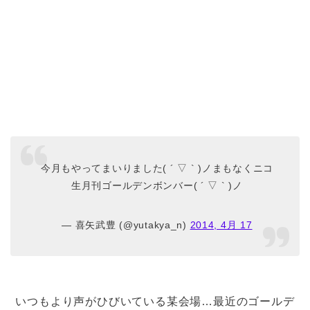
今月もやってまいりました( ´ ▽ ` )ノまもなくニコ
生月刊ゴールデンボンバー( ´ ▽ ` )ノ
— 喜矢武豊 (@yutakya_n)
2014, 4月 17
いつもより声がひびいている某会場…最近のゴールデ