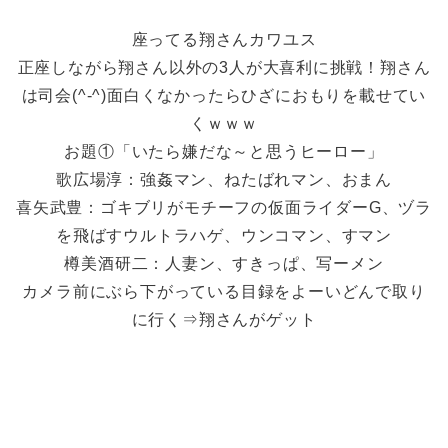
座ってる翔さんカワユス
正座しながら翔さん以外の3人が大喜利に挑戦！翔さん
は司会(^-^)面白くなかったらひざにおもりを載せてい
くｗｗｗ
お題①「いたら嫌だな～と思うヒーロー」
歌広場淳：強姦マン、ねたばれマン、おまん
喜矢武豊：ゴキブリがモチーフの仮面ライダーG、ヅラ
を飛ばすウルトラハゲ、ウンコマン、すマン
樽美酒研二：人妻ン、すきっぱ、写ーメン
カメラ前にぶら下がっている目録をよーいどんで取り
に行く⇒翔さんがゲット