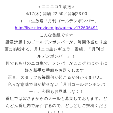
＜ニコニコ生放送＞
4/17(木) 開場 22:50／開演23:00
ニコニコ生放送「月刊ゴールデンボンバー」
http://live.nicovideo.jp/watch/lv172606491
こんな番組です☆
話題沸騰中のゴールデンボンバーが、毎回体当たり企
画に挑戦する、月1ニコ生レギュラー番組、「月刊ゴー
ルデンボンバー」！
何でもありのニコ生で、メンバーがここぞとばかりに
好き勝手な番組をお送りします！
正直、スタッフも毎回何が起こるか分かりません。
色々な意味で目が離せない「月刊ゴールデンボンバ
ー」。今回もお見逃しなく！
番組では皆さまからのメールも募集しております。ど
んどん番組内で紹介するので、どしどしご投稿くださ
い！！！