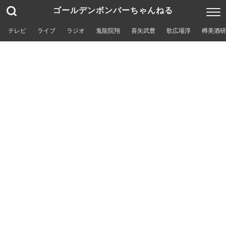
ゴールデンボンバーちゃんねる
テレビ
ライブ
ラジオ
鬼龍院翔
喜矢武豊
歌広場淳
樽美酒研