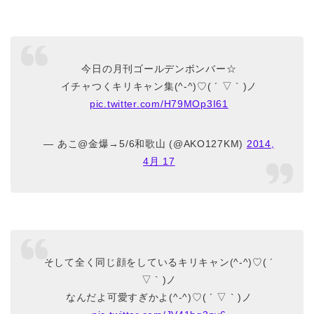
今日の月刊ゴールデンボンバー☆
イチャつくキリキャン集(^-^)♡( ´ ▽ ` )ノ
pic.twitter.com/H79MOp3I61
— あこ@金爆→5/6和歌山 (@AKO127KM)
2014,
4月 17
そして全く同じ顔をしているキリキャン(^-^)♡( ´
▽ ` )ノ
なんだよ可愛すぎかよ(^-^)♡( ´ ▽ ` )ノ