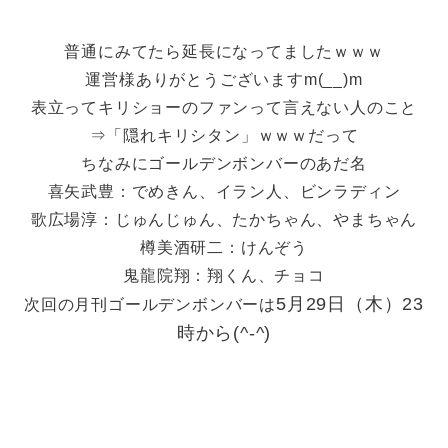
普通にみてたら延長になってましたｗｗｗ
運営様ありがとうございますm(__)m
表立ってキリショーのファンって言えない人のこと
⇒「隠れキリシタン」ｗｗｗだって
ちなみにゴールデンボンバーのあだ名
喜矢武豊：でめきん、イラン人、ビンラディン
歌広場淳：じゅんじゅん、たかちゃん、やまちゃん
樽美酒研二：けんぞう
鬼龍院翔：翔くん、チョコ
5月29日（木）23
次回の月刊ゴールデンボンバーは
時から(^-^)