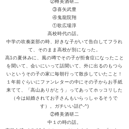
②樽美酒研二
③喜矢武豊
④鬼龍院翔
①歌広場淳
高校時代の話。
中学の吹奏楽部の時、好きな子がいて告白してフラれ
て、そのまま高校が別になった。
高1の夏休みに、風の噂でその子が拒食症になったこと
を聞いて、会いにいって話聞いて、外に出るのもつら
いというその子の家に毎朝行って散歩していたこと！
１年前ぐらいにファンレターの中にその子からお手紙
来てて、「高山ありがとう」ってあってホッコリした
（今は結婚されてお子さんもいらっしゃるそうで
す）。ガチいい話(^-^)
②樽美酒研二
中１の時の話。