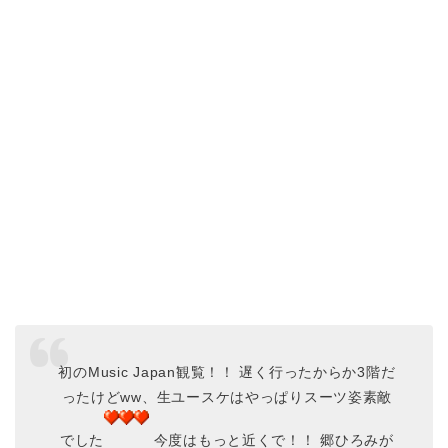
初のMusic Japan観覧！！ 遅く行ったからか3階だ
ったけどww、生ユースケはやっぱりスーツ姿素敵
でした
今度はもっと近くで！！ 郷ひろみが