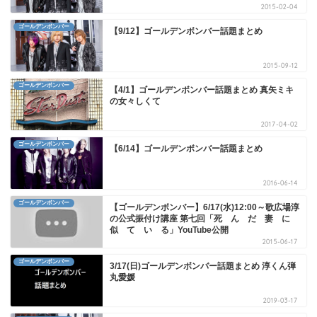
2015-02-04
ゴールデンボンバー
【9/12】ゴールデンボンバー話題まとめ
2015-09-12
ゴールデンボンバー
【4/1】ゴールデンボンバー話題まとめ 真矢ミキ
の女々しくて
2017-04-02
ゴールデンボンバー
【6/14】ゴールデンボンバー話題まとめ
2016-06-14
ゴールデンボンバー
【ゴールデンボンバー】6/17(水)12:00～歌広場淳
の公式振付け講座 第七回「死 ん だ 妻 に
似 て い る」YouTube公開
2015-06-17
ゴールデンボンバー
3/17(日)ゴールデンボンバー話題まとめ 淳くん弾
丸愛媛
2019-03-17