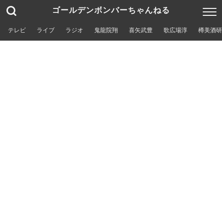
ゴールデンボンバーちゃんねる
テレビ
ライブ
ラジオ
鬼龍院翔
喜矢武豊
歌広場淳
樽美酒研