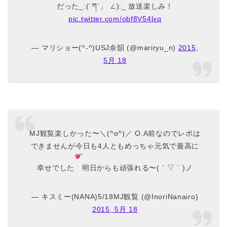
だった_:(´ཀ`」 ∠):_ 放送楽しみ！
pic.twitter.com/obf8V54lxq
— マリショー(^-^)USJ余韻 (@mariryu_n)
2015,
5月 18
MJ観覧楽しかった〜＼(^o^)／ O.A前なのでレポは
できませんが今日も4人ともめっちゃ元気で最高に
幸せでした
明日からも頑張れる〜( ´ ▽ ` )ノ
— キスミー(NANA)5/18MJ観覧 (@InoriNanairo)
2015, 5月 18