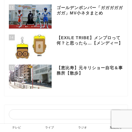
13
ゴールデンボンバー「ガガガガガ
ガガ」MV小ネタまとめ
14
【EXILE TRIBE】メンプロって
何？と思ったら…【メンディー】
15
【恵比寿】元キリショー自宅＆事
務所【散歩】
テレビ
ライブ
ラジオ
鬼龍院翔