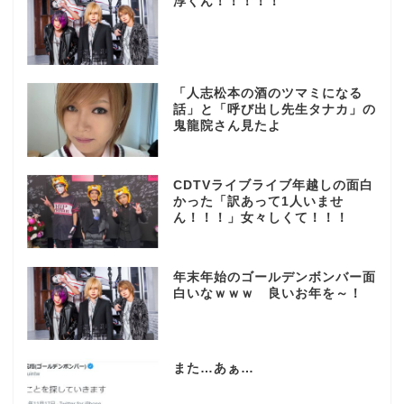
淳くん！！！！！
「人志松本の酒のツマミになる
話」と「呼び出し先生タナカ」の
鬼龍院さん見たよ
CDTVライブライブ年越しの面白
かった「訳あって1人いませ
ん！！！」女々しくて！！！
年末年始のゴールデンボンバー面
白いなｗｗｗ 良いお年を～！
また…あぁ…