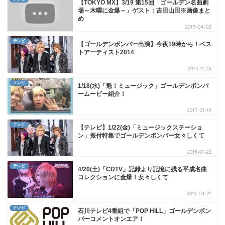
【TOKYO MX】3/19 第15回「ゴールデン名曲劇
場～木曜に金爆～」ゲスト：吉田山田※画像まと
め
2015-04-02
テレビ
【ゴールデンボンバー出演】今夜19時から！ベス
トアーティスト2014
2014-11-26
テレビ
1/18(水)「魁！ミュージック」ゴールデンボンバ
ームービー紹介！
2017-01-19
テレビ
【テレビ】1/22(金)「ミュージックステーショ
ン」振付特集でゴールデンボンバー女々しくて
2016-01-22
テレビ
4/20(土)「CDTV」記録より記憶に残る平成名曲
コレクションに金爆！女々しくて
2019-04-21
テレビ
石川テレビ4番組で「POP HILL」ゴールデンボン
バーコメントオンエア！