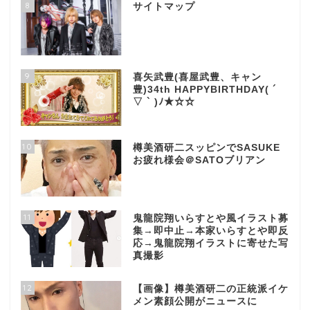
8
サイトマップ
9
喜矢武豊(喜屋武豊、キャン
豊)34th HAPPYBIRTHDAY( ´
▽ ` )ﾉ★☆☆
10
樽美酒研二スッピンでSASUKE
お疲れ様会＠SATOブリアン
11
鬼龍院翔いらすとや風イラスト募
集→即中止→本家いらすとや即反
応→鬼龍院翔イラストに寄せた写
真撮影
12
【画像】樽美酒研二の正統派イケ
メン素顔公開がニュースに