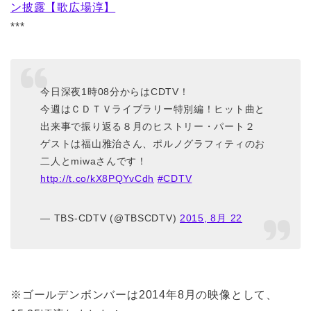
ン披露【歌広場淳】
***
今日深夜1時08分からはCDTV！
今週はＣＤＴＶライブラリー特別編！ヒット曲と
出来事で振り返る８月のヒストリー・パート２
ゲストは福山雅治さん、ポルノグラフィティのお
二人とmiwaさんです！
http://t.co/kX8PQYvCdh
#CDTV
— TBS-CDTV (@TBSCDTV)
2015, 8月 22
※ゴールデンボンバーは2014年8月の映像として、