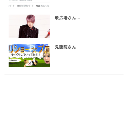
歌広場さん…
鬼龍院さん…