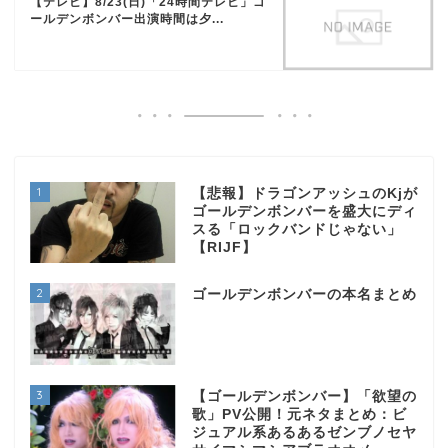
【テレビ】8/23(日)「24時間テレビ」ゴ
ールデンボンバー出演時間は夕...
1
【悲報】ドラゴンアッシュのKjが
ゴールデンボンバーを盛大にディ
スる「ロックバンドじゃない」
【RIJF】
2
ゴールデンボンバーの本名まとめ
3
【ゴールデンボンバー】「欲望の
歌」PV公開！元ネタまとめ：ビ
ジュアル系あるあるゼンブノセヤ