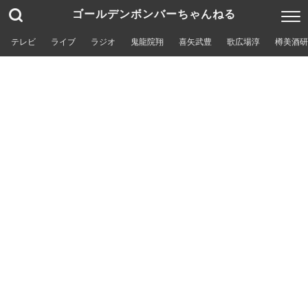
ゴールデンボンバーちゃんねる
テレビ
ライブ
ラジオ
鬼龍院翔
喜矢武豊
歌広場淳
樽美酒研