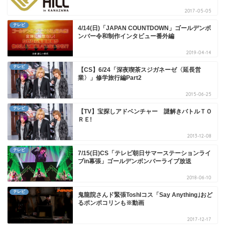
2017-05-05
テレビ
4/14(日)「JAPAN COUNTDOWN」ゴールデンボ
ンバー令和制作インタビュー番外編
2019-04-14
テレビ
【CS】6/24「深夜喫茶スジガネーゼ〈延長営
業〉」修学旅行編Part2
2015-06-25
テレビ
【TV】宝探しアドベンチャー 謎解きバトルＴＯ
ＲＥ!
2013-12-08
テレビ
7/15(日)CS「テレビ朝日サマーステーションライ
ブin幕張」ゴールデンボンバーライブ放送
2018-06-10
テレビ
鬼龍院さんド緊張ToshIコス「Say Anything｣おど
るポンポコリンも※動画
2017-12-17