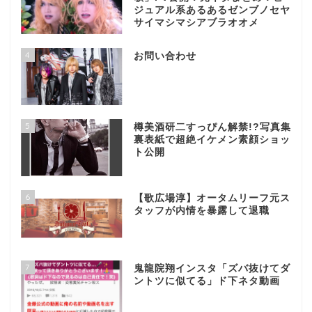
ジュアル系あるあるゼンブノセヤ
サイマシマシアブラオオメ
4
お問い合わせ
5
樽美酒研二すっぴん解禁!?写真集
裏表紙で超絶イケメン素顔ショッ
ト公開
6
【歌広場淳】オータムリーフ元ス
タッフが内情を暴露して退職
7
鬼龍院翔インスタ「ズバ抜けてダ
ントツに似てる」ド下ネタ動画