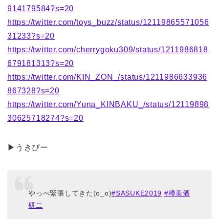
914179584?s=20
https://twitter.com/toys_buzz/status/12119865571056
31233?s=20
https://twitter.com/cherrygoku309/status/1211986818
679181313?s=20
https://twitter.com/KIN_ZON_/status/1211986633936
867328?s=20
https://twitter.com/Yuna_KINBAKU_/status/12119898
30625718274?s=20
▶うきぴー
やっべ緊張してきた(o_o)
#SASUKE2019
#樽美酒
研二