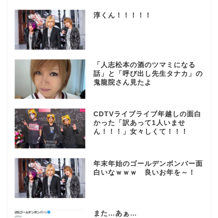
淳くん！！！！！
「人志松本の酒のツマミになる
話」と「呼び出し先生タナカ」の
鬼龍院さん見たよ
CDTVライブライブ年越しの面白
かった「訳あって1人いませ
ん！！！」女々しくて！！！
年末年始のゴールデンボンバー面
白いなｗｗｗ 良いお年を～！
また…あぁ…