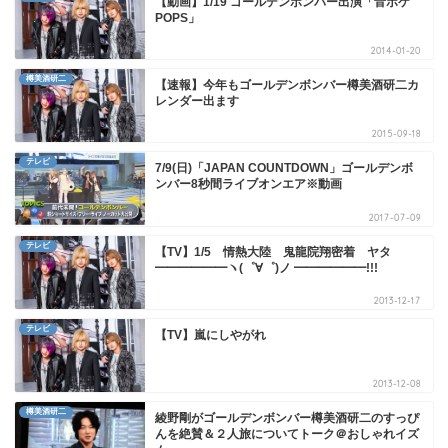
【動画】1/19 ゴールデンボンバー出演「音ボケ
POPS」
2014-01-20
樽美酒研二
【速報】今年もゴールデンボンバー樽美酒研二カ
レンダー出ます
2015-09-18
テレビ
7/9(日)「JAPAN COUNTDOWN」ゴールデンボ
ンバー8秒間ライブオンエア※動画
2017-07-09
テレビ
【TV】1/5 情熱大陸 鬼龍院翔密着 ヤタ
━━━━━━ヽ(゜∀゜)ノ ━━━━━━!!!
2013-12-17
テレビ
【TV】嵐にしやがれ
2013-12-08
樽美酒研二
綾野剛がゴールデンボンバー樽美酒研二のすっぴ
んを絶賛＆２人旅についてトーク＠おしゃれイズ