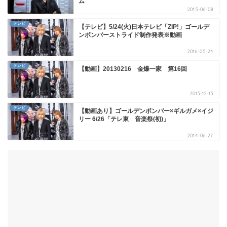
ム
2015-06-08
テレビ
【テレビ】5/24(火)日本テレビ「ZIP!」ゴールデ
ンボンバーストライド制作発表※動画
2016-05-24
テレビ
【動画】20130216 金爆一家 第16回
2013-12-13
テレビ
【動画あり】ゴールデンボンバー×ギルガメ×イジ
リー 6/26「テレ東 音楽祭(初)」
2014-06-27