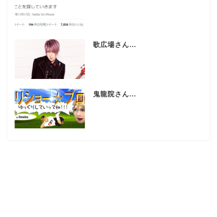
歌広場さん…
鬼龍院さん…