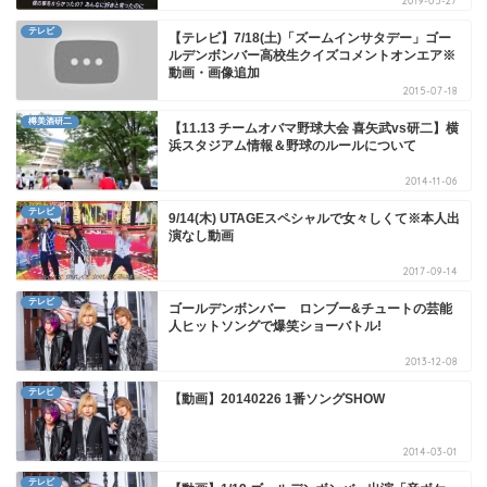
2019-05-27
テレビ
【テレビ】7/18(土)「ズームインサタデー」ゴー
ルデンボンバー高校生クイズコメントオンエア※
動画・画像追加
2015-07-18
樽美酒研二
【11.13 チームオバマ野球大会 喜矢武vs研二】横
浜スタジアム情報＆野球のルールについて
2014-11-06
テレビ
9/14(木) UTAGEスペシャルで女々しくて※本人出
演なし動画
2017-09-14
テレビ
ゴールデンボンバー ロンブー&チュートの芸能
人ヒットソングで爆笑ショーバトル!
2013-12-08
テレビ
【動画】20140226 1番ソングSHOW
2014-03-01
テレビ