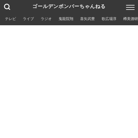
ゴールデンボンバーちゃんねる
テレビ
ライブ
ラジオ
鬼龍院翔
喜矢武豊
歌広場淳
樽美酒研