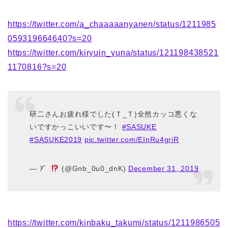
https://twitter.com/a_chaaaaanyanen/status/1211985
059319664640?s=20
https://twitter.com/kiryuin_yuna/status/121198438521
1170816?s=20
研二さんお疲れ様でした(Ｔ_Ｔ)全然カッコ悪くな
いですかっこいいです〜！
#SASUKE
#SASUKE2019
pic.twitter.com/EInRu4griR
— ｱ゛
(@Gnb_0u0_dnK)
December 31, 2019
https://twitter.com/kinbaku_takumi/status/1211986505