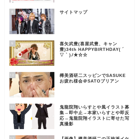
8
サイトマップ
9
喜矢武豊(喜屋武豊、キャン
豊)34th HAPPYBIRTHDAY( ´
▽ ` )ﾉ★☆☆
10
樽美酒研二スッピンでSASUKE
お疲れ様会＠SATOブリアン
11
鬼龍院翔いらすとや風イラスト募
集→即中止→本家いらすとや即反
応→鬼龍院翔イラストに寄せた写
真撮影
12
【画像】樽美酒研二の正統派イケ