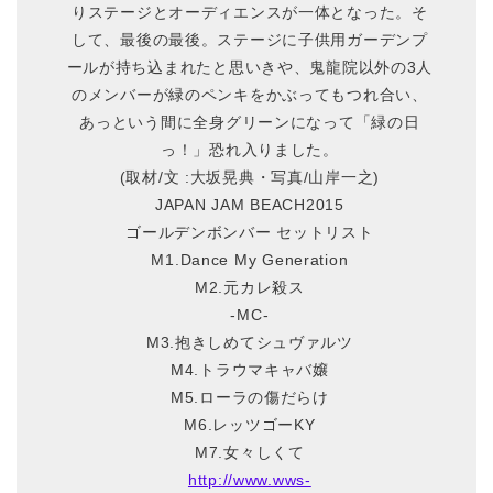
りステージとオーディエンスが一体となった。そ
して、最後の最後。ステージに子供用ガーデンプ
ールが持ち込まれたと思いきや、鬼龍院以外の3人
のメンバーが緑のペンキをかぶってもつれ合い、
あっという間に全身グリーンになって「緑の日
っ！」恐れ入りました。
(取材/文 :大坂晃典・写真/山岸一之)
JAPAN JAM BEACH2015
ゴールデンボンバー セットリスト
M1.Dance My Generation
M2.元カレ殺ス
-MC-
M3.抱きしめてシュヴァルツ
M4.トラウマキャバ嬢
M5.ローラの傷だらけ
M6.レッツゴーKY
M7.女々しくて
http://www.wws-