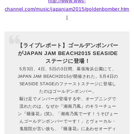
http://www.wws-
channel.com/music/japanjam2015/goldenbomber.htm
l
【ライブレポート】ゴールデンボンバー
がJAPAN JAM BEACH2015 SEASIDE
ステージに登場！
5月3日、4日、5日の3日間、幕張海浜公園にて、
JAPAN JAM BEACH2015が開催された。5月4日の
SEASIDE STAGEのファーストステージに登場し
たのはゴールデンボンバー。
駆け足でメンバーが登場する中、オープニングで
流れたのは、なぜか『湘南乃風』のキラーチュー
ン『睡蓮花』(笑)。「湘南乃風でーす！うそぴょー
んゴールデンボンバーでーす！」とヴォーカル・
鬼龍院が言い放ち、『睡蓮花』にあわせオーディ