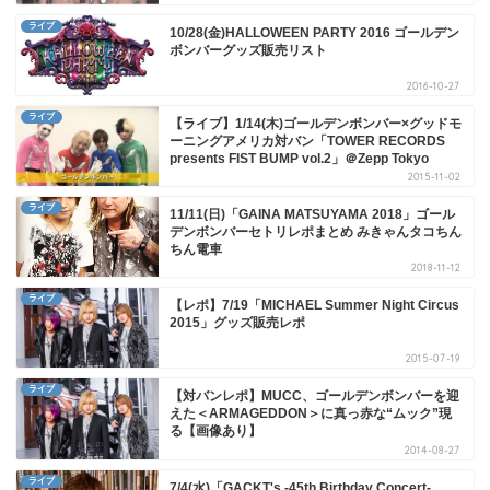
ライブ
10/28(金)HALLOWEEN PARTY 2016 ゴールデン
ボンバーグッズ販売リスト
2016-10-27
ライブ
【ライブ】1/14(木)ゴールデンボンバー×グッドモ
ーニングアメリカ対バン「TOWER RECORDS
presents FIST BUMP vol.2」＠Zepp Tokyo
2015-11-02
ライブ
11/11(日)「GAINA MATSUYAMA 2018」ゴール
デンボンバーセトリレポまとめ みきゃんタコちん
ちん電車
2018-11-12
ライブ
【レポ】7/19「MICHAEL Summer Night Circus
2015」グッズ販売レポ
2015-07-19
ライブ
【対バンレポ】MUCC、ゴールデンボンバーを迎
えた＜ARMAGEDDON＞に真っ赤な“ムック”現
る【画像あり】
2014-08-27
ライブ
7/4(水)「GACKT's -45th Birthday Concert-