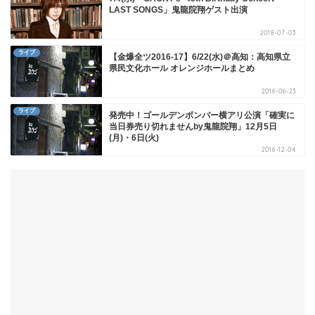
LAST SONGS」鬼龍院翔ゲスト出演
2018-07-03
ライブ
【金爆全ツ2016-17】6/22(水)＠高知：高知県立
県民文化ホール オレンジホールまとめ
2016-06-23
ライブ
発売中！ゴールデンボンバー横アリ公演「確実に
当日券売り切れませんby鬼龍院翔」12月5日
(月)・6日(火)
2016-12-04