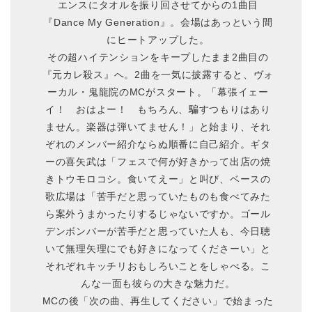
エンスにタオルを振り回させてからの1曲目
『Dance My Generation』。会場はあっという間
にヒートアップした。
その超ハイテンションをキープしたまま2曲目の
『元カレ殺ス』へ。2曲を一気に披露すると、ヴォ
ーカル・鬼龍院のMCがスタート。「幕張イェー
イ！ おはよー！ もちろん、騙すつもりはあり
ません。楽器は弾いてません！」と始まり、それ
ぞれのメンバー紹介ならぬ順番に自己紹介。ギタ
ーの喜矢武は「フェスで何が好きかって出店の焼
きトウモロコシ。食いてえー」と叫び、ベースの
歌広場は「苦手だと思っていたものも食べてみた
ら案外うまかったりするじゃないですか。ゴール
デンボンバーが苦手だと思っていた人も、今日聴
いて無理矢理にでも好きになってくださーい」と
それぞれキッチリおもしろいことをしゃべる。こ
んな一面も彼らの大きな魅力だ。
MCの後「次の曲、再生してください」で始まった