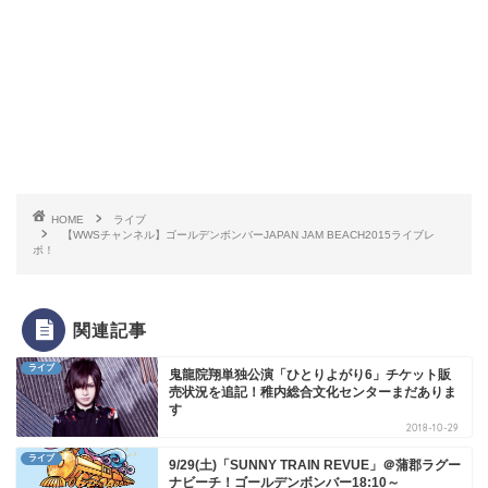
HOME
ライブ
【WWSチャンネル】ゴールデンボンバーJAPAN JAM BEACH2015ライブレ
ポ！
関連記事
ライブ
鬼龍院翔単独公演「ひとりよがり6」チケット販
売状況を追記！稚内総合文化センターまだありま
す
2018-10-29
ライブ
9/29(土)「SUNNY TRAIN REVUE」＠蒲郡ラグー
ナビーチ！ゴールデンボンバー18:10～