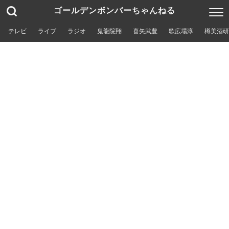
ゴールデンボンバーちゃんねる
テレビ
ライブ
ラジオ
鬼龍院翔
喜矢武豊
歌広場淳
樽美酒研