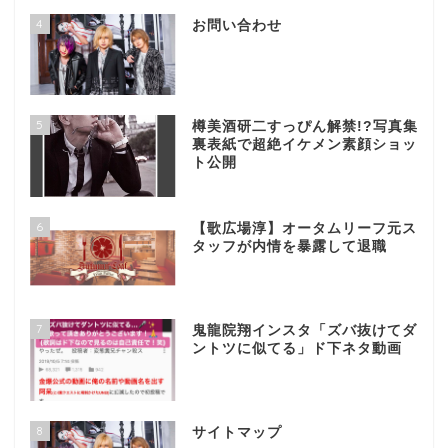
4
お問い合わせ
5
樽美酒研二すっぴん解禁!?写真集
裏表紙で超絶イケメン素顔ショッ
ト公開
6
【歌広場淳】オータムリーフ元ス
タッフが内情を暴露して退職
7
鬼龍院翔インスタ「ズバ抜けてダ
ントツに似てる」ド下ネタ動画
8
サイトマップ