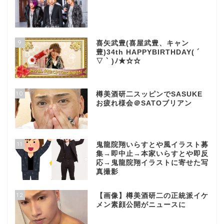
9
喜矢武豊(喜屋武豊、キャン
豊)34th HAPPYBIRTHDAY( ´
▽ ` )ﾉ★☆☆
10
樽美酒研二スッピンでSASUKE
お疲れ様会＠SATOブリアン
11
鬼龍院翔いらすとや風イラスト募
集→即中止→本家いらすとや即反
応→鬼龍院翔イラストに寄せた写
真撮影
12
【画像】樽美酒研二の正統派イケ
メン素顔公開がニュースに