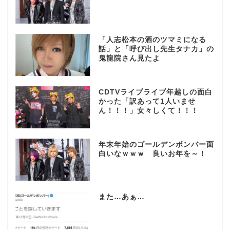
「人志松本の酒のツマミになる
話」と「呼び出し先生タナカ」の
鬼龍院さん見たよ
CDTVライブライブ年越しの面白
かった「訳あって1人いませ
ん！！！」女々しくて！！！
年末年始のゴールデンボンバー面
白いなｗｗｗ 良いお年を～！
また…あぁ…