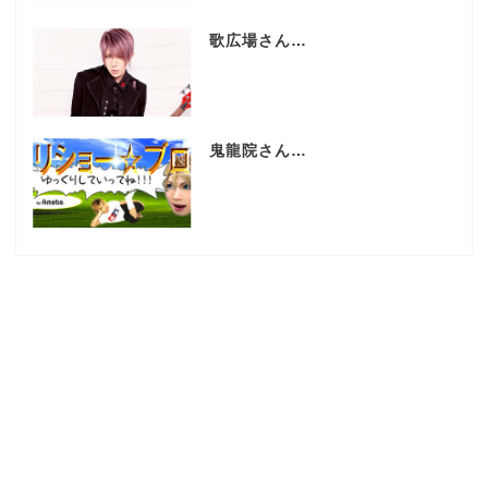
歌広場さん…
鬼龍院さん…