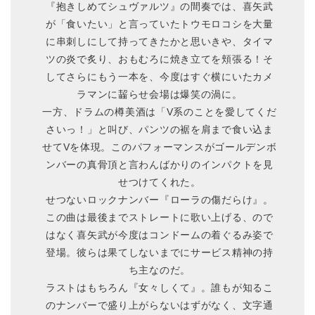
『抱きしめてシュヴァルツ』の間奏では、喜矢武
が「食いたい」と言っていたトウモロコシを大量
に串刺しにして持ってきたかと思いきや、タイマ
ツの炎で炙り、おもむろに焼き立てを頬張る！そ
してさらにもう一本を、今度はすぐ横にいたカメ
ラマンに齧らせ会場は爆笑の渦に。
一方、ドラムの樽美酒は「V系のことを愛してくだ
さいっ！」と叫び、パンツの裾を肩まで食い込ま
せてVを体現。このパフォーマンスがゴールデンボ
ンバーの真骨頂と言わんばかりのインパクトを見
せつけてくれた。
せつないロックナンバー『ローラの傷だらけ』。
この曲は最後までストレートに歌い上げる、ので
はなく喜矢武が今度はコンドームの着ぐるみ姿で
登場。彼らは果てしないまでにサービス精神の持
ち主なのだ。
ラストはもちろん『女々しくて』。誰もが知るこ
のナンバーで盛り上がらないはずがなく、文字通