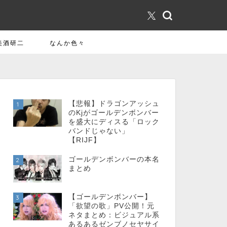
美酒研二
なんか色々
【悲報】ドラゴンアッシュ
1
のKjがゴールデンボンバー
を盛大にディスる「ロック
バンドじゃない」
【RIJF】
ゴールデンボンバーの本名
2
まとめ
【ゴールデンボンバー】
3
「欲望の歌」PV公開！元
ネタまとめ：ビジュアル系
あるあるゼンブノセヤサイ