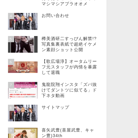
マシマシアブラオオメ
お問い合わせ
4
樽美酒研二すっぴん解禁!?
5
写真集裏表紙で超絶イケメ
ン素顔ショット公開
【歌広場淳】オータムリー
6
フ元スタッフが内情を暴露
して退職
鬼龍院翔インスタ「ズバ抜
7
けてダントツに似てる」ド
下ネタ動画
サイトマップ
8
喜矢武豊(喜屋武豊、キャ
9
ン豊)34th