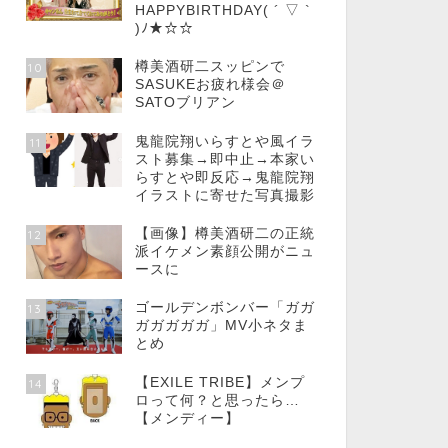
HAPPYBIRTHDAY( ´ ▽ `
)ﾉ★☆☆
樽美酒研二スッピンで
10
SASUKEお疲れ様会＠
SATOブリアン
鬼龍院翔いらすとや風イラ
11
スト募集→即中止→本家い
らすとや即反応→鬼龍院翔
イラストに寄せた写真撮影
【画像】樽美酒研二の正統
12
派イケメン素顔公開がニュ
ースに
ゴールデンボンバー「ガガ
13
ガガガガガ」MV小ネタま
とめ
【EXILE TRIBE】メンプ
14
ロって何？と思ったら…
【メンディー】