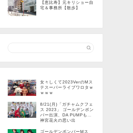
【恵比寿】元キリショー自
15
宅＆事務所【散歩】
女々しくて2023VerのMス
テスーパーライブワロタｗ
ｗｗｗ
8/21(月)「ガチャムクフェ
ス 2023」 ゴールデンボン
バー出演、DA PUMPも…
神宮花火の思い出
ゴールデンボンバーMス