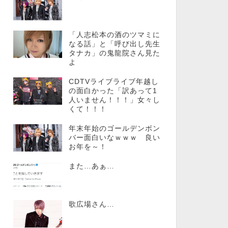
「人志松本の酒のツマミに
なる話」と「呼び出し先生
タナカ」の鬼龍院さん見た
よ
CDTVライブライブ年越し
の面白かった「訳あって1
人いません！！！」女々し
くて！！！
年末年始のゴールデンボン
バー面白いなｗｗｗ 良い
お年を～！
また…あぁ…
歌広場さん…