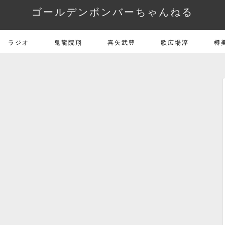
ゴールデンボンバーちゃんねる
ラジオ
鬼龍院翔
喜矢武豊
歌広場淳
樽