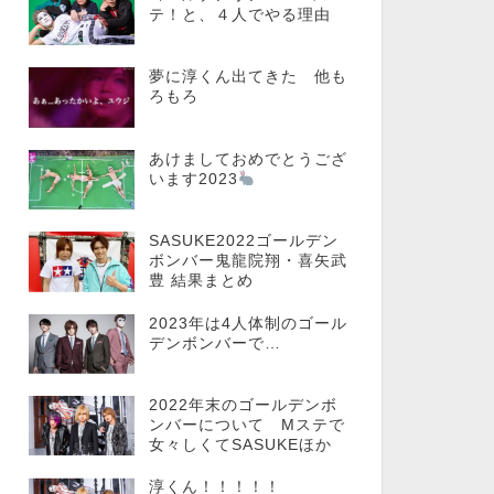
テ！と、４人でやる理由
夢に淳くん出てきた 他も
ろもろ
あけましておめでとうござ
います2023
SASUKE2022ゴールデン
ボンバー鬼龍院翔・喜矢武
豊 結果まとめ
2023年は4人体制のゴール
デンボンバーで…
2022年末のゴールデンボ
ンバーについて Mステで
女々しくてSASUKEほか
淳くん！！！！！