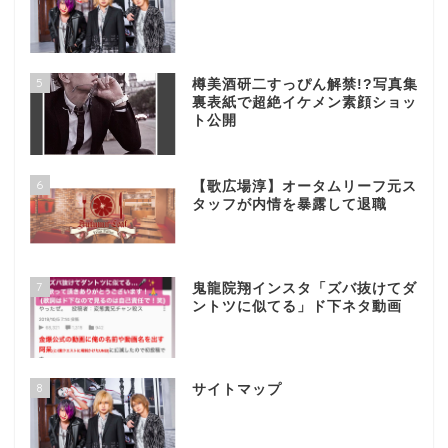
5
樽美酒研二すっぴん解禁!?写真集
裏表紙で超絶イケメン素顔ショッ
ト公開
6
【歌広場淳】オータムリーフ元ス
タッフが内情を暴露して退職
7
鬼龍院翔インスタ「ズバ抜けてダ
ントツに似てる」ド下ネタ動画
8
サイトマップ