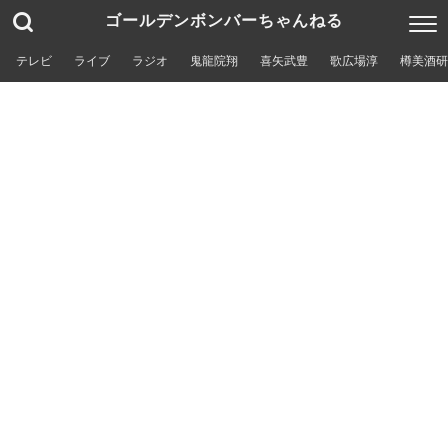
ゴールデンボンバーちゃんねる
テレビ
ライブ
ラジオ
鬼龍院翔
喜矢武豊
歌広場淳
樽美酒研