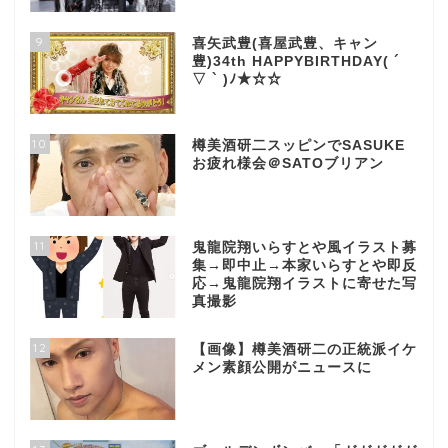
9
喜矢武豊(喜屋武豊、キャン
豊)34th HAPPYBIRTHDAY( ´
▽ ` )ﾉ★☆☆
10
樽美酒研二スッピンでSASUKE
お疲れ様会＠SATOブリアン
11
鬼龍院翔いらすとや風イラスト募
集→即中止→本家いらすとや即反
応→鬼龍院翔イラストに寄せた写
真撮影
12
【画像】樽美酒研二の正統派イケ
メン素顔公開がニュースに