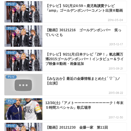
テレビ
【テレビ】5/2(月)24:59～鹿児島讀賣テレビ
「amp」ゴールデンボンバーコメント出演※動画
2016-05-04
テレビ
【動画】30121216 ゴールデンボンバー 笑っ
ていいとも
2013-12-17
テレビ
【テレビ】9/21(月)日本テレビ「ZIP！」氣志團万
博2015ゴールデンボンバー！インタビュー＆ライ
ブ映像※動画・画像追加
2015-09-21
テレビ
【みなおか】最近の金爆情報まとめた( ´ ▽ ` )ノ
【出演】
2013-08-22
テレビ
12/30(土)「アメトーーーーーーーーーーク！年末
５時間スペシャル」歌広場淳
2017-12-30
テレビ
【動画】20121230 金爆一家 第11回