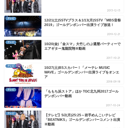
2013-12-13
テレビ
12/21(土)SSTVプラス＆1/13(月)SSTV「MBS音祭
2019」ゴールデンボンバー出演ライブ放送！
2019-12-21
テレビ
10/20(金)「金スマ」大竹しのぶ還暦パーティーで
エアギター鬼龍院翔※動画
2017-10-21
テレビ
10/27(土)BSスカパー！「メ〜テレ MUSIC
WAVE」ゴールデンボンバー出演ライブをオンエ
ア
2018-09-18
テレビ
「ももち浜ストア」ほか TGC北九州2017ゴール
デンボンバー動画
2017-10-24
テレビ
【テレビ】5/2(月)25:25～岩手めんこいテレビ
「BEATNIKS」ゴールデンボンバーコメント出演
※動画