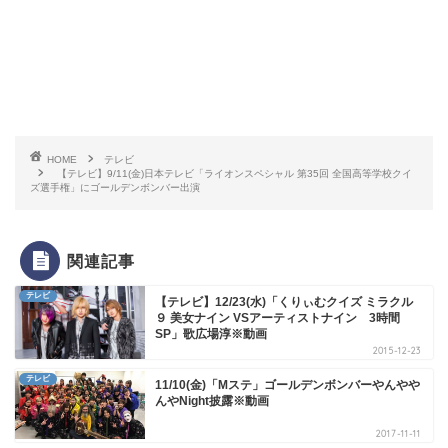
HOME
テレビ
【テレビ】9/11(金)日本テレビ「ライオンスペシャル 第35回 全国高等学校クイ
ズ選手権」にゴールデンボンバー出演
関連記事
テレビ
【テレビ】12/23(水)「くりぃむクイズ ミラクル
９ 美女ナイン VSアーティストナイン 3時間
SP」歌広場淳※動画
2015-12-23
テレビ
11/10(金)「Mステ」ゴールデンボンバーやんやや
んやNight披露※動画
2017-11-11