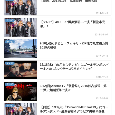
【動画】20140105 鬼龍院翔 情熱大陸
2014-01-12
テレビ
【テレビ】4/13・27樽美酒研二出演「新堂本兄
弟」！
2014-04-09
テレビ
9/16(月)めざまし・スッキリ・ZIP他で氣志團万博
2019の模様
2019-09-16
テレビ
12/18(水)「めざましテレビ」にゴールデンボンバ
ーまとめ ゴスペラーズCMメイキング
2019-12-18
テレビ
3/12(日)AbemaTV「骸骨祭り2016独占放送！第
一弾」鬼龍院翔出演☆
2017-03-11
テレビ
【雑誌】1/12(火)「TVnavi SMILE vol.19」にゴー
ルデンボンバー紅白密着＆グラビア掲載※画像