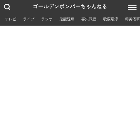
ゴールデンボンバーちゃんねる
テレビ
ライブ
ラジオ
鬼龍院翔
喜矢武豊
歌広場淳
樽美酒研