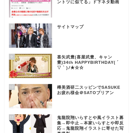
ントツに似てる」ド下ネタ動画
8
サイトマップ
9
喜矢武豊(喜屋武豊、キャン
豊)34th HAPPYBIRTHDAY( ´
▽ ` )ﾉ★☆☆
10
樽美酒研二スッピンでSASUKE
お疲れ様会＠SATOブリアン
11
鬼龍院翔いらすとや風イラスト募
集→即中止→本家いらすとや即反
応→鬼龍院翔イラストに寄せた写