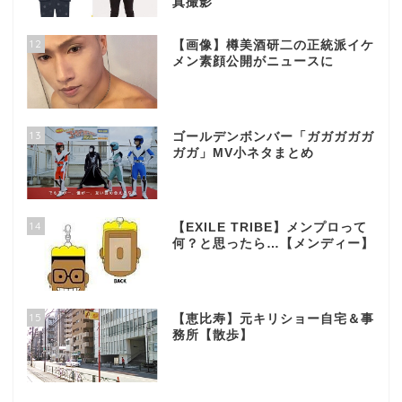
真撮影
12
【画像】樽美酒研二の正統派イケ
メン素顔公開がニュースに
13
ゴールデンボンバー「ガガガガガ
ガガ」MV小ネタまとめ
14
【EXILE TRIBE】メンプロって
何？と思ったら…【メンディー】
15
【恵比寿】元キリショー自宅＆事
務所【散歩】