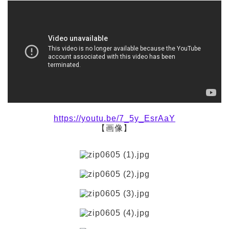
https://youtu.be/7_5y_EsrAaY
【画像】