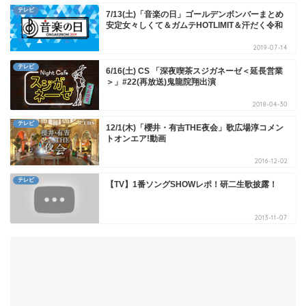
テレビ
7/13(土)「音楽の日」ゴールデンボンバーまとめ
安定女々しくて＆ガムテHOTLIMIT＆汗だく令和
2019-07-14
テレビ
6/16(土) CS 「深夜喫茶スジガネーゼ＜延長営業
＞」#22(再放送)鬼龍院翔出演
2018-04-30
テレビ
12/1(木)「櫻井・有吉THE夜会」歌広場淳コメン
トオンエア!動画
2016-12-02
テレビ
【TV】1番ソングSHOWレポ！研二生歌披露！
2013-11-07