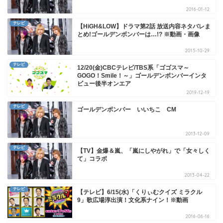
2016-01-12
テレビ
【HiGH&LOW】ドラマ第2話 放送内容ネタバレま
とめ!ゴールデンボンバーは…!? ※動画・画像
2015-10-29
テレビ
12/20(金)CBCテレビ/TBS系「ゴゴスマ～
GOGO！Smile！～」ゴールデンボンバーインタ
ビュー後半オンエア
2019-12-19
テレビ
ゴールデンボンバー いいちこ CM
2013-12-09
テレビ
【TV】金爆＆嵐、「嵐にしやがれ」で「女々しく
て」コラボ
2013-04-22
テレビ
【テレビ】6/15(水)「くりぃむクイズ ミラクル
9」歌広場淳出演！文化系ナイン！※動画
2016-06-16