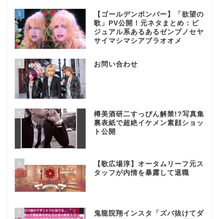
3
【ゴールデンボンバー】「欲望の
歌」PV公開！元ネタまとめ：ビ
ジュアル系あるあるゼンブノセヤ
サイマシマシアブラオオメ
4
お問い合わせ
5
樽美酒研二すっぴん解禁!?写真集
裏表紙で超絶イケメン素顔ショッ
ト公開
6
【歌広場淳】オータムリーフ元ス
タッフが内情を暴露して退職
7
鬼龍院翔インスタ「ズバ抜けてダ