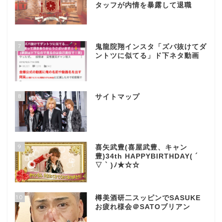
タッフが内情を暴露して退職
7
鬼龍院翔インスタ「ズバ抜けてダ
ントツに似てる」ド下ネタ動画
8
サイトマップ
9
喜矢武豊(喜屋武豊、キャン
豊)34th HAPPYBIRTHDAY( ´
▽ ` )ﾉ★☆☆
10
樽美酒研二スッピンでSASUKE
お疲れ様会＠SATOブリアン