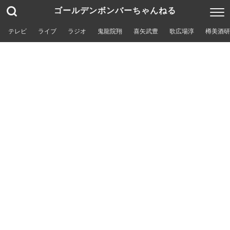
ゴールデンボンバーちゃんねる
テレビ
ライブ
ラジオ
鬼龍院翔
喜矢武豊
歌広場淳
樽美酒研