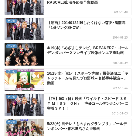
RASCALS出演多め※予告動画
2015-11-18
テレビ
【動画】20140122 離したくはない森友×鬼龍院
「1番ソングSHOW」
2014-01-25
テレビ
4/19(水)「めざましテレビ」BREAKERZ・ゴール
デンボンバー２マンライブ映像オンエア※動画
2017-04-19
テレビ
10/25(水)「戦え！スポーツ内閣」樽美酒研二「キ
ャッチャーから見たプロ野球～名捕手待望論～」
動画
2017-10-26
テレビ
【TV】5/3（日）映画「ワイルド・スピード ＳＫ
Ｙ ＭＩＳＳＩＯＮ」 声優ゴールデンボンバーに
密着ＳＰ！！
2015-04-03
テレビ
5/22(火) 日テレ「ものまねグランプリ」ゴールデ
ンボンバー×青木隆治さん※動画