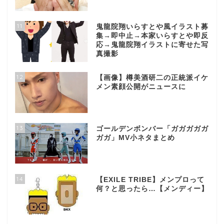
11
鬼龍院翔いらすとや風イラスト募
集→即中止→本家いらすとや即反
応→鬼龍院翔イラストに寄せた写
真撮影
12
【画像】樽美酒研二の正統派イケ
メン素顔公開がニュースに
13
ゴールデンボンバー「ガガガガガ
ガガ」MV小ネタまとめ
14
【EXILE TRIBE】メンプロって
何？と思ったら…【メンディー】