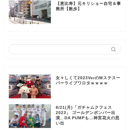
15
【恵比寿】元キリショー自宅＆事
務所【散歩】
女々しくて2023VerのMステスー
パーライブワロタｗｗｗｗ
8/21(月)「ガチャムクフェス
2023」 ゴールデンボンバー出
演、DA PUMPも…神宮花火の思
い出