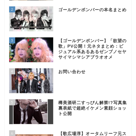
2
ゴールデンボンバーの本名まとめ
3
【ゴールデンボンバー】「欲望の
歌」PV公開！元ネタまとめ：ビ
ジュアル系あるあるゼンブノセヤ
サイマシマシアブラオオメ
4
お問い合わせ
5
樽美酒研二すっぴん解禁!?写真集
裏表紙で超絶イケメン素顔ショッ
ト公開
6
【歌広場淳】オータムリーフ元ス