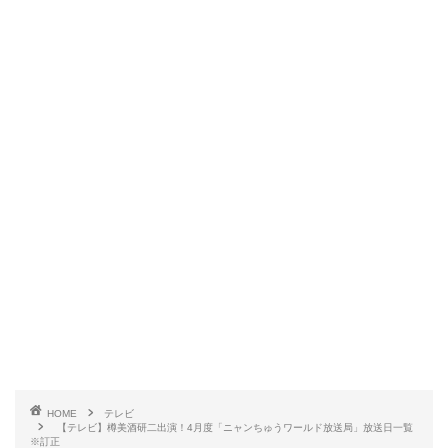
HOME
テレビ
【テレビ】樽美酒研二出演！4月度「ニャンちゅうワールド放送局」放送日一覧
※訂正