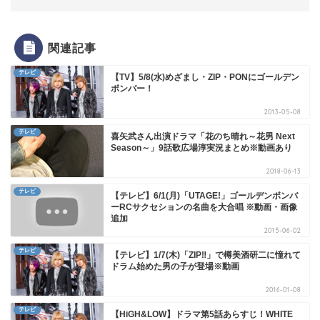
関連記事
テレビ
【TV】5/8(水)めざまし・ZIP・PONにゴールデン
ボンバー！
2013-05-08
テレビ
喜矢武さん出演ドラマ「花のち晴れ～花男 Next
Season～」9話歌広場淳実況まとめ※動画あり
2018-06-13
テレビ
【テレビ】6/1(月)「UTAGE!」ゴールデンボンバ
ーRCサクセションの名曲を大合唱 ※動画・画像
追加
2015-06-02
テレビ
【テレビ】1/7(木)「ZIP‼」で樽美酒研二に憧れて
ドラム始めた男の子が登場※動画
2016-01-08
テレビ
【HiGH&LOW】ドラマ第5話あらすじ！WHITE