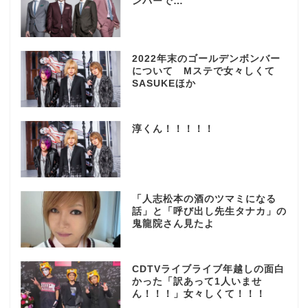
ンバーで…
2022年末のゴールデンボンバー
について Mステで女々しくて
SASUKEほか
淳くん！！！！！
「人志松本の酒のツマミになる
話」と「呼び出し先生タナカ」の
鬼龍院さん見たよ
CDTVライブライブ年越しの面白
かった「訳あって1人いませ
ん！！！」女々しくて！！！