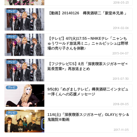
2018-05-23
テレビ
【動画】20140126 樽美酒研二「新堂本兄弟 」
2014-02-06
テレビ
【テレビ】4/7(火)17:55～NHKEテレ「ニャンち
ゅうワールド放送局ミニ」ニャルビッシュは野球
場の売り子さんを体験♪
2015-04-07
テレビ
【フジテレビCS】8月「深夜喫茶スジガネーゼ <
延長営業>」再放送まとめ
2015-07-30
テレビ
9/5(水)「めざましテレビ」樽美酒研二インタビュ
ー淳くんへの応援メッセージ
2018-09-05
テレビ
11/4(土)「深夜喫茶スジガネーゼ」GLAYヒサシ＆
鬼龍院※動画
2017-11-05