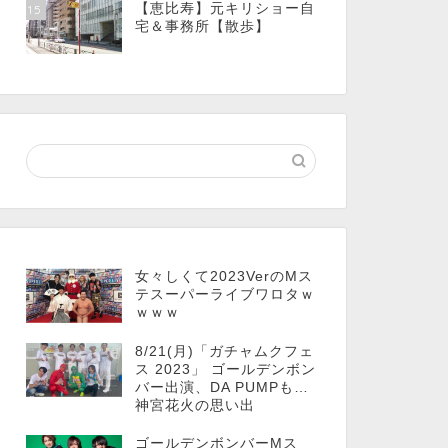
【恵比寿】元キリショー自
15
宅＆事務所【散歩】
女々しくて2023VerのMス
テスーパーライブワロタｗ
ｗｗｗ
8/21(月)「ガチャムクフェ
ス 2023」 ゴールデンボン
バー出演、DA PUMPも…
神宮花火の思い出
ゴールデンボンバーMス