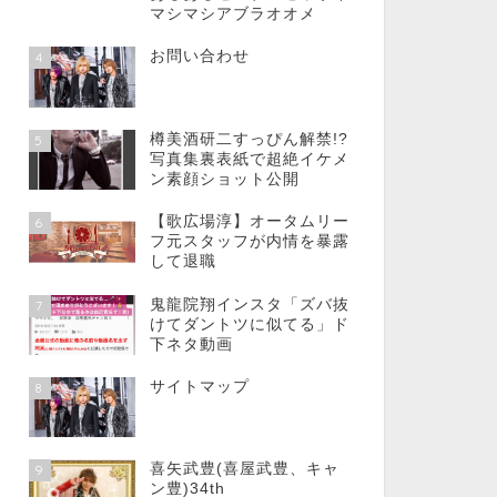
マシマシアブラオオメ
お問い合わせ
4
樽美酒研二すっぴん解禁!?
5
写真集裏表紙で超絶イケメ
ン素顔ショット公開
【歌広場淳】オータムリー
6
フ元スタッフが内情を暴露
して退職
鬼龍院翔インスタ「ズバ抜
7
けてダントツに似てる」ド
下ネタ動画
サイトマップ
8
喜矢武豊(喜屋武豊、キャ
9
ン豊)34th