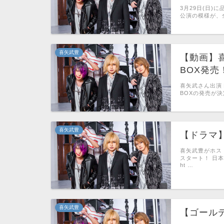
3月29日(日)
公演の模様が、
喜矢武豊
【動画】喜矢
BOX発売
喜矢武さん出演ドラ
BOXの発売が決定
喜矢武豊
【ドラマ】
喜矢武豊がホスト
スタート！ 日
ht …
喜矢武豊
【ゴール