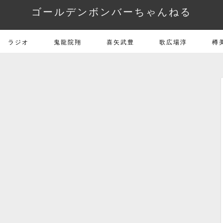
ゴールデンボンバーちゃんねる
ラジオ
鬼龍院翔
喜矢武豊
歌広場淳
樽