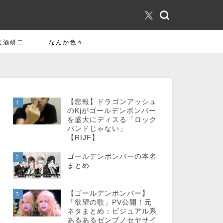
美酒研二
なんか色々
【悲報】ドラゴンアッシュ
1
のKjがゴールデンボンバー
を盛大にディスる「ロック
バンドじゃない」
【RIJF】
ゴールデンボンバーの本名
2
まとめ
【ゴールデンボンバー】
3
「欲望の歌」PV公開！元
ネタまとめ：ビジュアル系
あるあるゼンブノセヤサイ