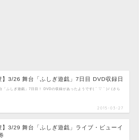
】3/26 舞台「ふしぎ遊戯」7日目 DVD収録日
「ふしぎ遊戯」7日目！ DVDの収録があったようです( ´ ▽ ` )ﾉ (さら
2015-03-27
】3/29 舞台「ふしぎ遊戯」ライブ・ビューイ
券