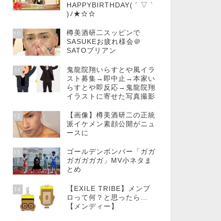
HAPPYBIRTHDAY( ´ ▽ `
)ﾉ★☆☆
樽美酒研二スッピンで
10
SASUKEお疲れ様会＠
SATOブリアン
鬼龍院翔いらすとや風イラ
11
スト募集→即中止→本家い
らすとや即反応→鬼龍院翔
イラストに寄せた写真撮影
【画像】樽美酒研二の正統
12
派イケメン素顔公開がニュ
ースに
ゴールデンボンバー「ガガ
13
ガガガガガ」MV小ネタま
とめ
【EXILE TRIBE】メンプ
14
ロって何？と思ったら…
【メンディー】