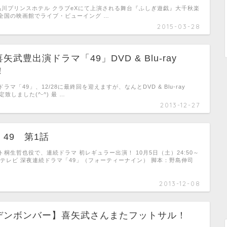
に品川プリンスホテル クラブeXにて上演される舞台『ふしぎ遊戯』大千秋楽
全国の映画館でライブ・ビューイング …
2015-03-28
武豊出演ドラマ「49」DVD & Blu-ray
！
マ「49」、12/28に最終回を迎えますが、なんとDVD & Blu-ray
致しました(^-^) 最 …
2013-12-27
49 第1話
桐生哲也役で、連続ドラマ 初レギュラー出演！ 10月5日（土）24:50～
本テレビ 深夜連続ドラマ「49」（フォーティーナイン） 脚本：野島伸司
2013-12-08
デンボンバー】喜矢武さんまたフットサル！