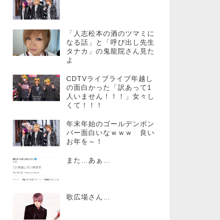
「人志松本の酒のツマミに
なる話」と「呼び出し先生
タナカ」の鬼龍院さん見た
よ
CDTVライブライブ年越し
の面白かった「訳あって1
人いません！！！」女々し
くて！！！
年末年始のゴールデンボン
バー面白いなｗｗｗ 良い
お年を～！
また…あぁ…
歌広場さん…