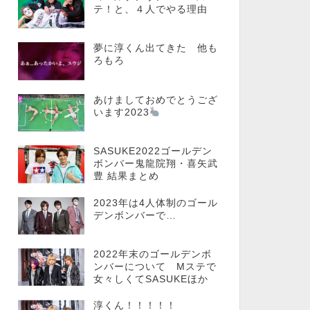
テ！と、４人でやる理由
夢に淳くん出てきた 他も
ろもろ
あけましておめでとうござ
います2023
SASUKE2022ゴールデン
ボンバー鬼龍院翔・喜矢武
豊 結果まとめ
2023年は4人体制のゴール
デンボンバーで…
2022年末のゴールデンボ
ンバーについて Mステで
女々しくてSASUKEほか
淳くん！！！！！