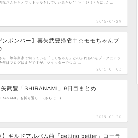
猛さんたちとフットサルをしていたみたい( ´ ▽ ` )ﾉ (さらに…) …
2015-01-29
デンボンバー】喜矢武豊帰省中☆モモちゃんブ
め
さん、毎年実家で飼っている「モモちゃん」とのふれあいをブログにアッ
今年はブログはまだですが、ツイッターでつぶ …
2015-01-03
)喜矢武豊「SHIRANAMI」9日目まとめ
RANAMI」も折り返し！ (さらに…) …
2019-01-20
ギルドアルバム曲「getting better」コーラ