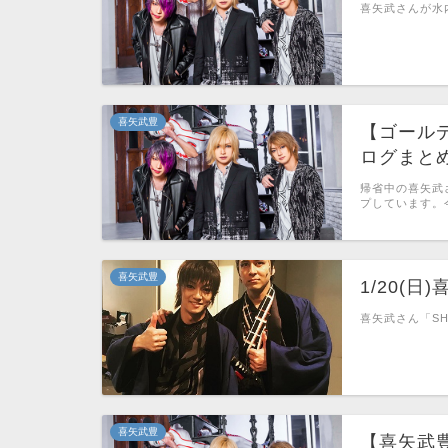
喜矢武さんが水内
喜矢武豊
【ゴール
ログまと
帰省中の喜矢武
プしています。
喜矢武豊
1/20(日
喜矢武さん「SHI
喜矢武豊
【喜矢武豊】