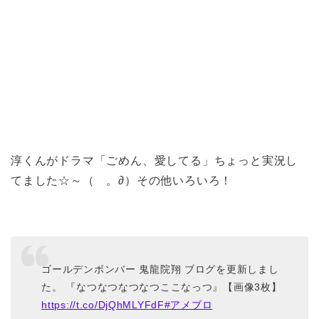
淳くんがドラマ「ごめん、愛してる」ちょっと実況し
てました☆～（ゝ。∂）その他いろいろ！
ゴールデンボンバー 鬼龍院翔 ブログを更新しまし
た。 『なつなつなつなつここなっつ』【画像3枚】
https://t.co/DjQhMLYFdF
#アメブロ