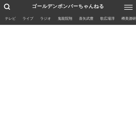
ゴールデンボンバーちゃんねる
テレビ
ライブ
ラジオ
鬼龍院翔
喜矢武豊
歌広場淳
樽美酒研