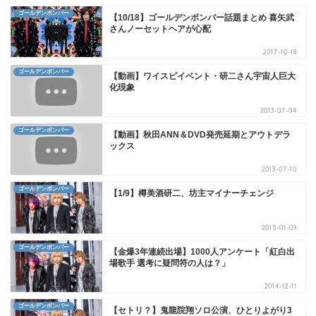
ゴールデンボンバー
【10/18】ゴールデンボンバー話題まとめ 喜矢武
さんノーセットヘアが心配
2017-10-18
ゴールデンボンバー
【動画】ワイスピイベント・研二さん宇宙人巨大
化現象
2013-07-04
ゴールデンボンバー
【動画】秋田ANN＆DVD発売延期とアウトデラ
ックス
2013-07-10
ゴールデンボンバー
【1/9】樽美酒研二、坊主マイナーチェンジ
2015-01-09
ゴールデンボンバー
【金爆3年連続出場】1000人アンケート「紅白出
場歌手 選考に疑問符の人は？」
2014-12-11
ゴールデンボンバー
【セトリ？】鬼龍院翔ソロ公演、ひとりよがり3