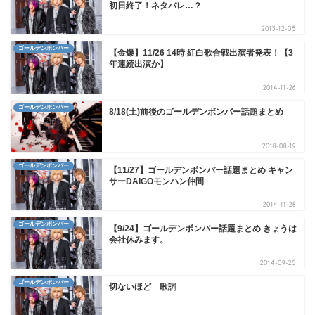
初日終了！ネタバレ…？
2013-12-05
ゴールデンボンバー
【金爆】11/26 14時 紅白歌合戦出演者発表！【3
年連続出演か】
2014-11-26
ゴールデンボンバー
8/18(土)前後のゴールデンボンバー話題まとめ
2018-08-19
ゴールデンボンバー
【11/27】ゴールデンボンバー話題まとめ キャン
サーDAIGOモンハン仲間
2014-11-28
ゴールデンボンバー
【9/24】ゴールデンボンバー話題まとめ きょうは
会社休みます。
2014-09-25
ゴールデンボンバー
切ないほど 歌詞