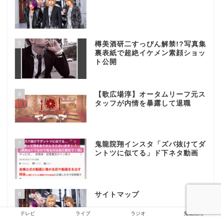
5
樽美酒研二すっぴん解禁!?写真集
裏表紙で超絶イケメン素顔ショッ
ト公開
6
【歌広場淳】オータムリーフ元ス
タッフが内情を暴露して退職
7
鬼龍院翔インスタ「ズバ抜けてダ
ントツに似てる」ド下ネタ動画
8
サイトマップ
テレビ
ライブ
ラジオ
鬼龍院翔