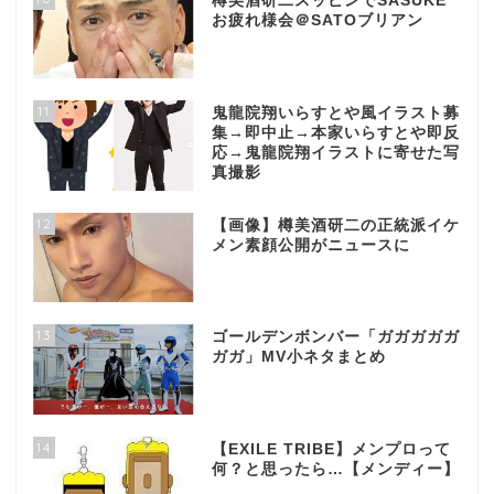
樽美酒研二スッピンでSASUKE
お疲れ様会＠SATOブリアン
11
鬼龍院翔いらすとや風イラスト募
集→即中止→本家いらすとや即反
応→鬼龍院翔イラストに寄せた写
真撮影
12
【画像】樽美酒研二の正統派イケ
メン素顔公開がニュースに
13
ゴールデンボンバー「ガガガガガ
ガガ」MV小ネタまとめ
14
【EXILE TRIBE】メンプロって
何？と思ったら…【メンディー】