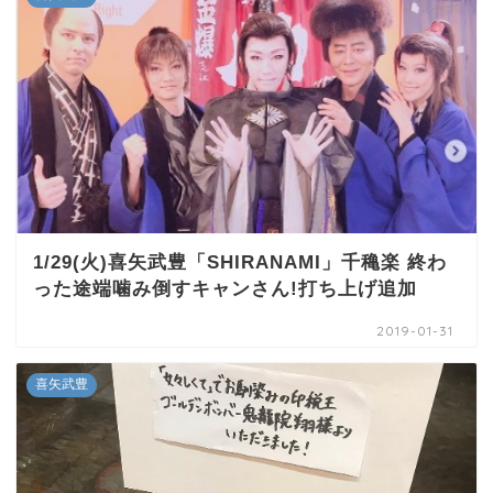
1/29(火)喜矢武豊「SHIRANAMI」千穐楽 終わ
った途端噛み倒すキャンさん!打ち上げ追加
2019-01-31
喜矢武豊