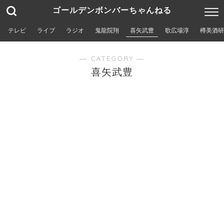
ゴールデンボンバーちゃんねる
テレビ
ライブ
ラジオ
鬼龍院翔
喜矢武豊
歌広場淳
樽美酒研
― CATEGORY ―
喜矢武豊