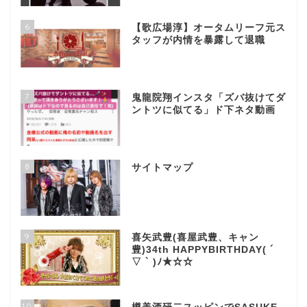
6
【歌広場淳】オータムリーフ元ス
タッフが内情を暴露して退職
7
鬼龍院翔インスタ「ズバ抜けてダ
ントツに似てる」ド下ネタ動画
8
サイトマップ
9
喜矢武豊(喜屋武豊、キャン
豊)34th HAPPYBIRTHDAY( ´
▽ ` )ﾉ★☆☆
10