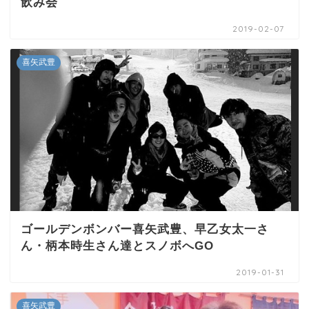
飲み会
2019-02-07
喜矢武豊
ゴールデンボンバー喜矢武豊、早乙女太一さ
ん・柄本時生さん達とスノボへGO
2019-01-31
喜矢武豊