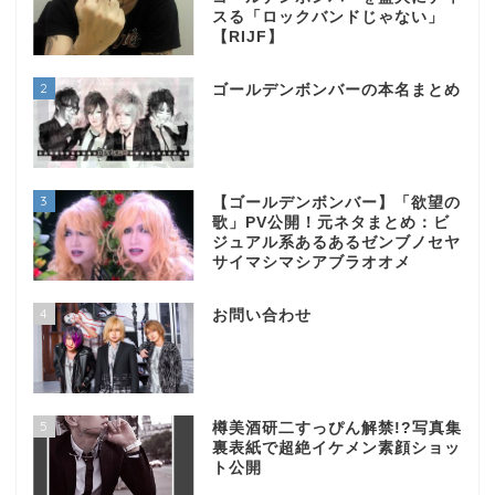
スる「ロックバンドじゃない」
【RIJF】
2
ゴールデンボンバーの本名まとめ
3
【ゴールデンボンバー】「欲望の
歌」PV公開！元ネタまとめ：ビ
ジュアル系あるあるゼンブノセヤ
サイマシマシアブラオオメ
4
お問い合わせ
5
樽美酒研二すっぴん解禁!?写真集
裏表紙で超絶イケメン素顔ショッ
ト公開