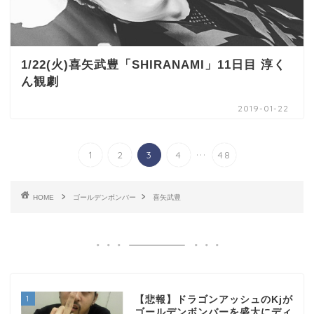
1/22(火)喜矢武豊「SHIRANAMI」11日目 淳く
ん観劇
2019-01-22
...
1
2
3
4
48
HOME
ゴールデンボンバー
喜矢武豊
1
【悲報】ドラゴンアッシュのKjが
ゴールデンボンバーを盛大にディ