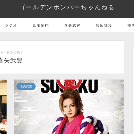
ゴールデンボンバーちゃんねる
ラジオ
鬼龍院翔
喜矢武豊
歌広場淳
樽
CATEGORY ―
喜矢武豊
喜矢武豊