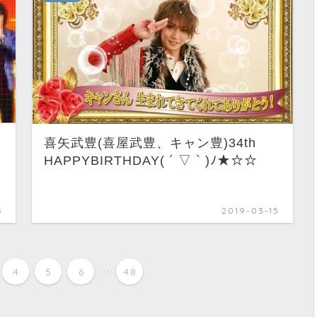
喜矢武豊(喜屋武豊、キャン豊)34th
HAPPYBIRTHDAY( ´ ▽ ` )ﾉ★☆☆
5
2019-03-15
...
4
5
6
48