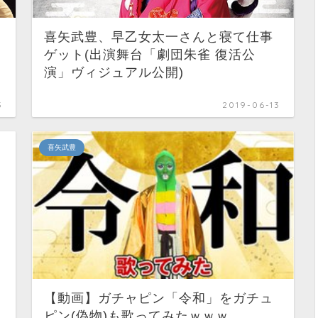
喜矢武豊、早乙女太一さんと寝て仕事
ゲット(出演舞台「劇団朱雀 復活公
演」ヴィジュアル公開)
3
2019-06-13
喜矢武豊
【動画】ガチャピン「令和」をガチュ
ョ
ピン(偽物)も歌ってみたｗｗｗ