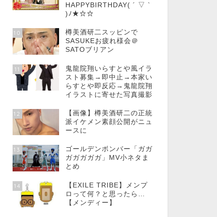
HAPPYBIRTHDAY( ´ ▽ `
)ﾉ★☆☆
樽美酒研二スッピンで
10
SASUKEお疲れ様会＠
SATOブリアン
鬼龍院翔いらすとや風イラ
11
スト募集→即中止→本家い
らすとや即反応→鬼龍院翔
イラストに寄せた写真撮影
【画像】樽美酒研二の正統
12
派イケメン素顔公開がニュ
ースに
ゴールデンボンバー「ガガ
13
ガガガガガ」MV小ネタま
とめ
【EXILE TRIBE】メンプ
14
ロって何？と思ったら…
【メンディー】