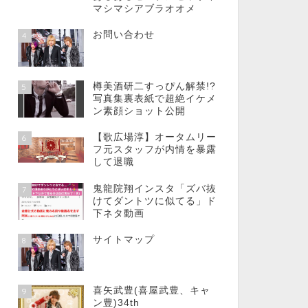
マシマシアブラオオメ
お問い合わせ
4
樽美酒研二すっぴん解禁!?
5
写真集裏表紙で超絶イケメ
ン素顔ショット公開
【歌広場淳】オータムリー
6
フ元スタッフが内情を暴露
して退職
鬼龍院翔インスタ「ズバ抜
7
けてダントツに似てる」ド
下ネタ動画
サイトマップ
8
喜矢武豊(喜屋武豊、キャ
9
ン豊)34th