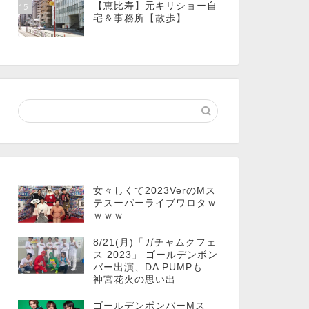
【恵比寿】元キリショー自
15
宅＆事務所【散歩】
女々しくて2023VerのMス
テスーパーライブワロタｗ
ｗｗｗ
8/21(月)「ガチャムクフェ
ス 2023」 ゴールデンボン
バー出演、DA PUMPも…
神宮花火の思い出
ゴールデンボンバーMス