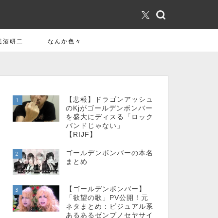
美酒研二
なんか色々
【悲報】ドラゴンアッシュ
1
のKjがゴールデンボンバー
を盛大にディスる「ロック
バンドじゃない」
【RIJF】
ゴールデンボンバーの本名
2
まとめ
【ゴールデンボンバー】
3
「欲望の歌」PV公開！元
ネタまとめ：ビジュアル系
あるあるゼンブノセヤサイ