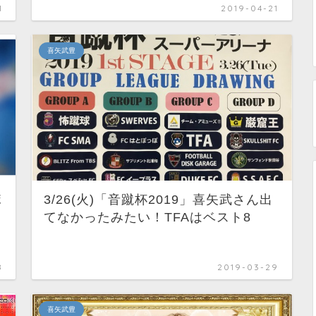
1
2019-04-21
喜矢武豊
ポ
3/26(火)「音蹴杯2019」喜矢武さん出
てなかったみたい！TFAはベスト8
8
2019-03-29
喜矢武豊