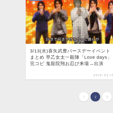
3/13(水)喜矢武豊バースデーイベント
まとめ 早乙女太一殺陣「Love days」
完コピ 鬼龍院翔お忍び来場→出演
2019-03-1
1
2
3