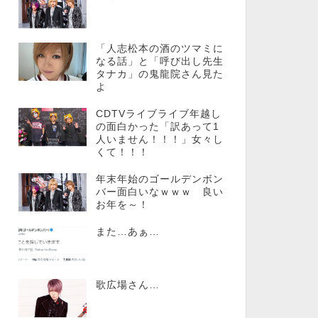
「人志松本の酒のツマミに
なる話」と「呼び出し先生
タナカ」の鬼龍院さん見た
よ
CDTVライブライブ年越し
の面白かった「訳あって1
人いません！！！」女々し
くて！！！
年末年始のゴールデンボン
バー面白いなｗｗｗ 良い
お年を～！
また…あぁ…
歌広場さん…