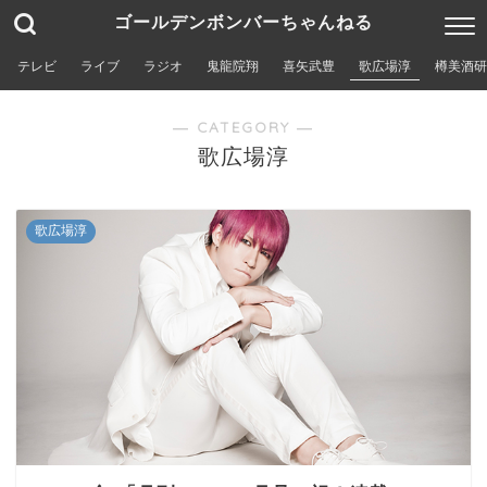
ゴールデンボンバーちゃんねる
テレビ
ライブ
ラジオ
鬼龍院翔
喜矢武豊
歌広場淳
樽美酒研
― CATEGORY ―
歌広場淳
歌広場淳