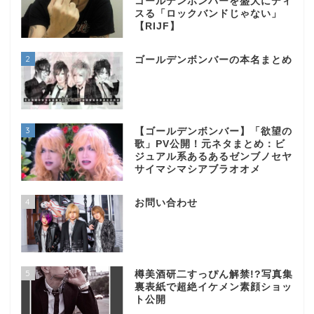
ゴールデンボンバーを盛大にディ
スる「ロックバンドじゃない」
【RIJF】
2
ゴールデンボンバーの本名まとめ
3
【ゴールデンボンバー】「欲望の
歌」PV公開！元ネタまとめ：ビ
ジュアル系あるあるゼンブノセヤ
サイマシマシアブラオオメ
4
お問い合わせ
5
樽美酒研二すっぴん解禁!?写真集
裏表紙で超絶イケメン素顔ショッ
ト公開