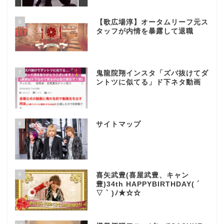
6
【歌広場淳】オータムリーフ元ス
タッフが内情を暴露して退職
7
鬼龍院翔インスタ「ズバ抜けてダ
ントツに似てる」ド下ネタ動画
8
サイトマップ
9
喜矢武豊(喜屋武豊、キャン
豊)34th HAPPYBIRTHDAY( ´
▽ ` )ﾉ★☆☆