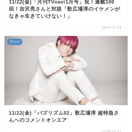
11/22(金)「月刊TVnavi1月号」祝！連載100
回！吉沢亮さんと対談「歌広場淳のイケメンが
なきゃ生きていけない！」
2019-11-24
テレビ
11/22(金)「バズリズム02」歌広場淳 超特急さ
んへのコメントオンエア
2019-11-22