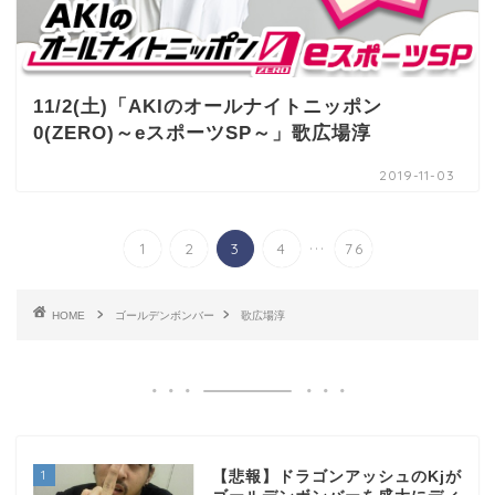
11/2(土)「AKIのオールナイトニッポン
0(ZERO)～eスポーツSP～」歌広場淳
2019-11-03
...
1
2
3
4
76
HOME
ゴールデンボンバー
歌広場淳
1
【悲報】ドラゴンアッシュのKjが