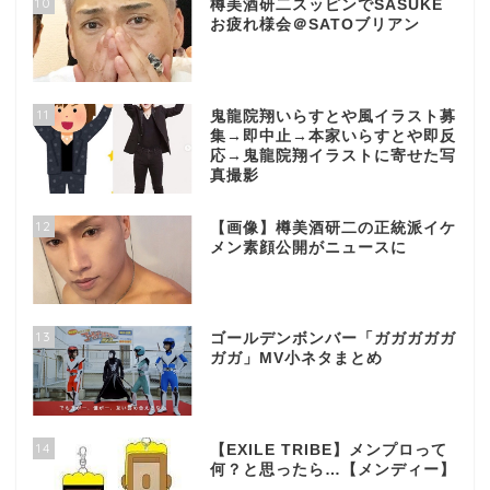
10
樽美酒研二スッピンでSASUKE
お疲れ様会＠SATOブリアン
11
鬼龍院翔いらすとや風イラスト募
集→即中止→本家いらすとや即反
応→鬼龍院翔イラストに寄せた写
真撮影
12
【画像】樽美酒研二の正統派イケ
メン素顔公開がニュースに
13
ゴールデンボンバー「ガガガガガ
ガガ」MV小ネタまとめ
14
【EXILE TRIBE】メンプロって
何？と思ったら…【メンディー】