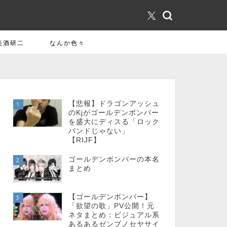
美酒研二
なんか色々
【悲報】ドラゴンアッシュ
1
のKjがゴールデンボンバー
を盛大にディスる「ロック
バンドじゃない」
【RIJF】
ゴールデンボンバーの本名
2
まとめ
【ゴールデンボンバー】
3
「欲望の歌」PV公開！元
ネタまとめ：ビジュアル系
あるあるゼンブノセヤサイ