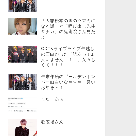
「人志松本の酒のツマミに
なる話」と「呼び出し先生
タナカ」の鬼龍院さん見た
よ
CDTVライブライブ年越し
の面白かった「訳あって1
人いません！！！」女々し
くて！！！
年末年始のゴールデンボン
バー面白いなｗｗｗ 良い
お年を～！
また…あぁ…
歌広場さん…