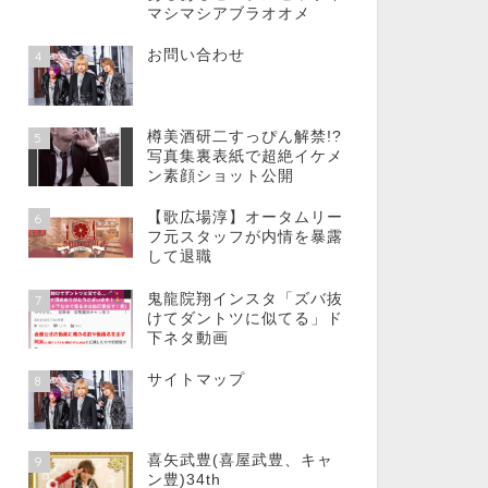
マシマシアブラオオメ
お問い合わせ
4
樽美酒研二すっぴん解禁!?
5
写真集裏表紙で超絶イケメ
ン素顔ショット公開
【歌広場淳】オータムリー
6
フ元スタッフが内情を暴露
して退職
鬼龍院翔インスタ「ズバ抜
7
けてダントツに似てる」ド
下ネタ動画
サイトマップ
8
喜矢武豊(喜屋武豊、キャ
9
ン豊)34th