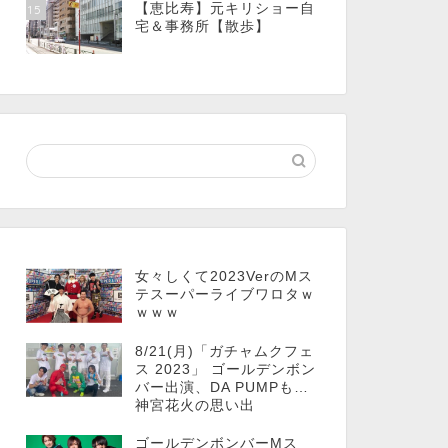
【恵比寿】元キリショー自
15
宅＆事務所【散歩】
女々しくて2023VerのMス
テスーパーライブワロタｗ
ｗｗｗ
8/21(月)「ガチャムクフェ
ス 2023」 ゴールデンボン
バー出演、DA PUMPも…
神宮花火の思い出
ゴールデンボンバーMス