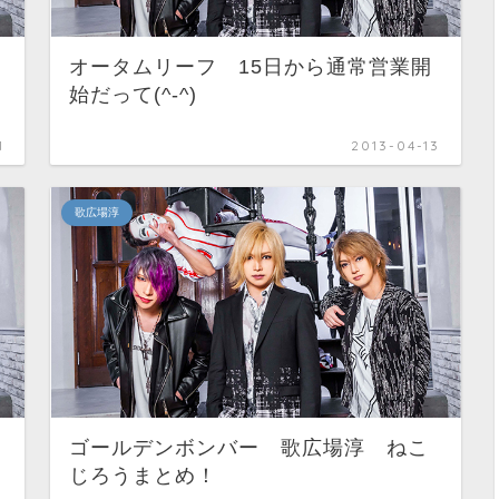
オータムリーフ 15日から通常営業開
始だって(^-^)
1
2013-04-13
歌広場淳
ゴールデンボンバー 歌広場淳 ねこ
じろうまとめ！