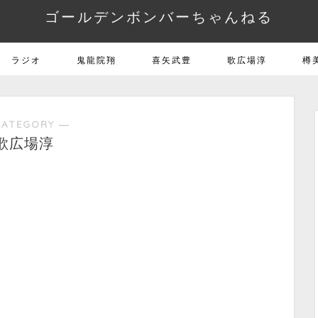
ゴールデンボンバーちゃんねる
ラジオ
鬼龍院翔
喜矢武豊
歌広場淳
樽
CATEGORY ―
歌広場淳