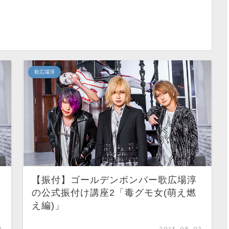
歌広場淳
【振付】ゴールデンボンバー歌広場淳
」
の公式振付け講座2「毒グモ女(萌え燃
え編)」
7
2013-05-07