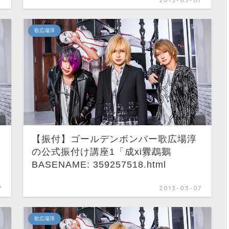
歌広場淳
【振付】ゴールデンボンバー歌広場淳
の公式振付け講座1「成xi釁鵡鵝
BASENAME: 359257518.html
7
2013-05-07
歌広場淳