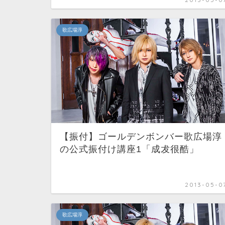
歌広場淳
【振付】ゴールデンボンバー歌広場淳
の公式振付け講座1「成犮很酷」
2013-05-0
歌広場淳