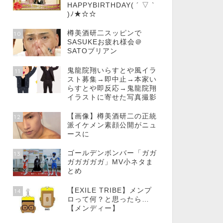
HAPPYBIRTHDAY( ´ ▽ `
)ﾉ★☆☆
樽美酒研二スッピンで
10
SASUKEお疲れ様会＠
SATOブリアン
鬼龍院翔いらすとや風イラ
11
スト募集→即中止→本家い
らすとや即反応→鬼龍院翔
イラストに寄せた写真撮影
【画像】樽美酒研二の正統
12
派イケメン素顔公開がニュ
ースに
ゴールデンボンバー「ガガ
13
ガガガガガ」MV小ネタま
とめ
【EXILE TRIBE】メンプ
14
ロって何？と思ったら…
【メンディー】