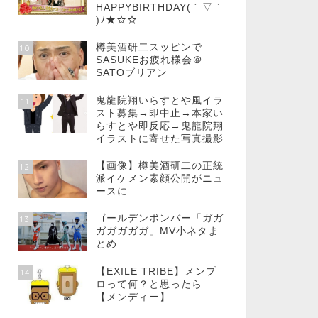
HAPPYBIRTHDAY( ´ ▽ `
)ﾉ★☆☆
樽美酒研二スッピンで
10
SASUKEお疲れ様会＠
SATOブリアン
鬼龍院翔いらすとや風イラ
11
スト募集→即中止→本家い
らすとや即反応→鬼龍院翔
イラストに寄せた写真撮影
【画像】樽美酒研二の正統
12
派イケメン素顔公開がニュ
ースに
ゴールデンボンバー「ガガ
13
ガガガガガ」MV小ネタま
とめ
【EXILE TRIBE】メンプ
14
ロって何？と思ったら…
【メンディー】