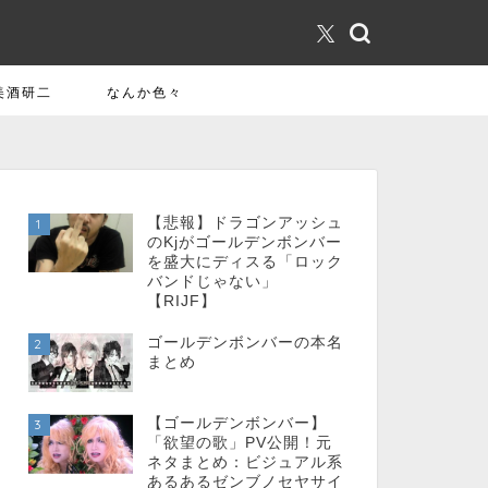
美酒研二
なんか色々
【悲報】ドラゴンアッシュ
1
のKjがゴールデンボンバー
を盛大にディスる「ロック
バンドじゃない」
【RIJF】
ゴールデンボンバーの本名
2
まとめ
【ゴールデンボンバー】
3
「欲望の歌」PV公開！元
ネタまとめ：ビジュアル系
あるあるゼンブノセヤサイ