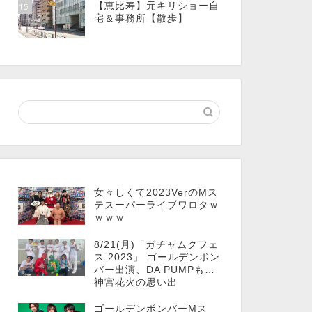
【恵比寿】元キリショー自
15
宅＆事務所【散歩】
女々しくて2023VerのMス
テスーパーライブワロタｗ
ｗｗｗ
8/21(月)「ガチャムクフェ
ス 2023」 ゴールデンボン
バー出演、DA PUMPも…
神宮花火の思い出
ゴールデンボンバーMス