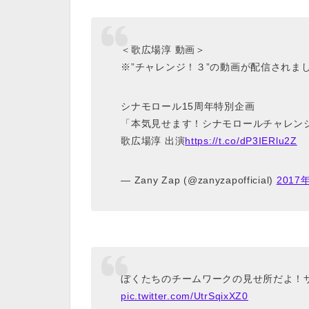
＜歌広場淳 動画＞
※”チャレンジ！３”の動画が配信されま
シナモロール15周年特別企画
「本気見せます！シナモロールチャレン
歌広場淳 出演
https://t.co/dP3IERlu2Z
— Zany Zap (@zanyzapofficial)
2017
ぼくたちのチームワークの見せ所だよ
pic.twitter.com/UtrSqixXZ0