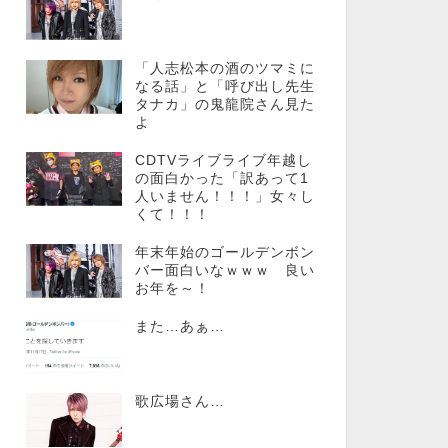
「人志松本の酒のツマミに
なる話」と「呼び出し先生
タナカ」の鬼龍院さん見た
よ
CDTVライブライブ年越し
の面白かった「訳あって1
人いません！！！」女々し
くて！！！
年末年始のゴールデンボン
バー面白いなｗｗｗ 良い
お年を～！
また…あぁ…
歌広場さん…