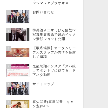
マシマシアブラオオメ
お問い合わせ
4
樽美酒研二すっぴん解禁!?
5
写真集裏表紙で超絶イケメ
ン素顔ショット公開
【歌広場淳】オータムリー
6
フ元スタッフが内情を暴露
して退職
鬼龍院翔インスタ「ズバ抜
7
けてダントツに似てる」ド
下ネタ動画
サイトマップ
8
喜矢武豊(喜屋武豊、キャ
9
ン豊)34th