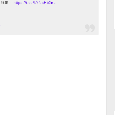
部）詳細→
https://t.co/kYfqsHb2nL
日