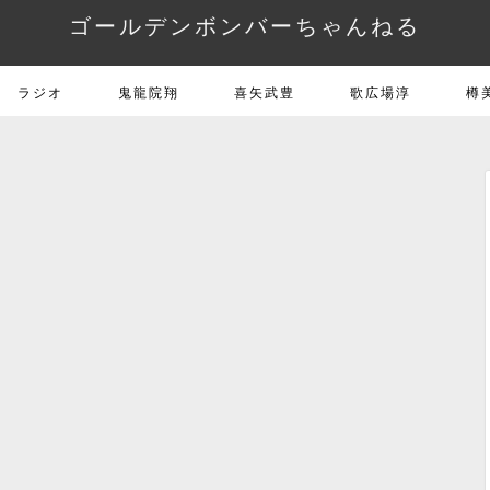
ゴールデンボンバーちゃんねる
ラジオ
鬼龍院翔
喜矢武豊
歌広場淳
樽