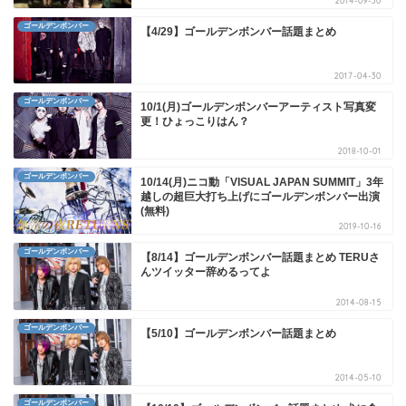
2014-09-30
ゴールデンボンバー
【4/29】ゴールデンボンバー話題まとめ
2017-04-30
ゴールデンボンバー
10/1(月)ゴールデンボンバーアーティスト写真変
更！ひょっこりはん？
2018-10-01
ゴールデンボンバー
10/14(月)ニコ動「VISUAL JAPAN SUMMIT」3年
越しの超巨大打ち上げにゴールデンボンバー出演
(無料)
2019-10-16
ゴールデンボンバー
【8/14】ゴールデンボンバー話題まとめ TERUさ
んツイッター辞めるってよ
2014-08-15
ゴールデンボンバー
【5/10】ゴールデンボンバー話題まとめ
2014-05-10
ゴールデンボンバー