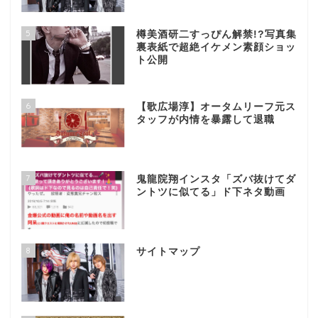
5
樽美酒研二すっぴん解禁!?写真集
裏表紙で超絶イケメン素顔ショッ
ト公開
6
【歌広場淳】オータムリーフ元ス
タッフが内情を暴露して退職
7
鬼龍院翔インスタ「ズバ抜けてダ
ントツに似てる」ド下ネタ動画
8
サイトマップ