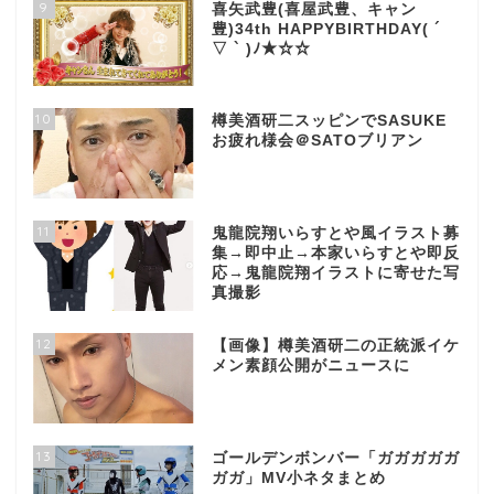
9
喜矢武豊(喜屋武豊、キャン
豊)34th HAPPYBIRTHDAY( ´
▽ ` )ﾉ★☆☆
10
樽美酒研二スッピンでSASUKE
お疲れ様会＠SATOブリアン
11
鬼龍院翔いらすとや風イラスト募
集→即中止→本家いらすとや即反
応→鬼龍院翔イラストに寄せた写
真撮影
12
【画像】樽美酒研二の正統派イケ
メン素顔公開がニュースに
13
ゴールデンボンバー「ガガガガガ
ガガ」MV小ネタまとめ