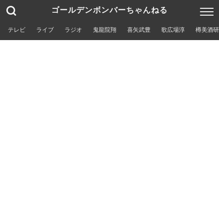
ゴールデンボンバーちゃんねる
テレビ
ライブ
ラジオ
鬼龍院翔
喜矢武豊
歌広場淳
樽美酒研