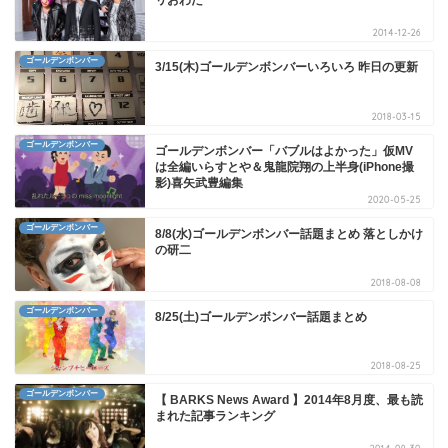
リおわた
2014-12-26
ゴールデンボンバー
3/15(木)ゴールデンボンバーいろいろ 昨日の更新
2018-03-15
ゴールデンボンバー
ゴールデンボンバー「バブルはよかった」仮MV
は全編いらすとや＆鬼龍院翔の上半身(iPhone撮
影)喜矢武豊編集
2020-05-25
ゴールデンボンバー
8/8(水)ゴールデンボンバー話題まとめ 落としかけ
の研二
2018-08-08
ゴールデンボンバー
8/25(土)ゴールデンボンバー話題まとめ
2018-08-25
ゴールデンボンバー
【 BARKS News Award 】2014年8月度、最も読
まれた記事ランキング