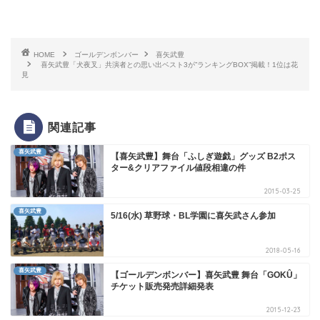
HOME
ゴールデンボンバー
喜矢武豊
喜矢武豊「犬夜叉」共演者との思い出ベスト3が”ランキングBOX”掲載！1位は花
見
関連記事
喜矢武豊
【喜矢武豊】舞台「ふしぎ遊戯」グッズ B2ポス
ター&クリアファイル値段相違の件
2015-03-25
喜矢武豊
5/16(水) 草野球・BL学園に喜矢武さん参加
2018-05-16
喜矢武豊
【ゴールデンボンバー】喜矢武豊 舞台「GOKÛ」
チケット販売発売詳細発表
2015-12-23