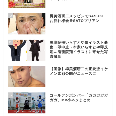
10
樽美酒研二スッピンでSASUKE
お疲れ様会＠SATOブリアン
11
鬼龍院翔いらすとや風イラスト募
集→即中止→本家いらすとや即反
応→鬼龍院翔イラストに寄せた写
真撮影
12
【画像】樽美酒研二の正統派イケ
メン素顔公開がニュースに
13
ゴールデンボンバー「ガガガガガ
ガガ」MV小ネタまとめ