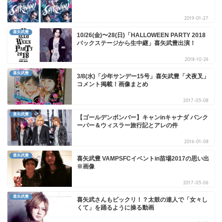
2019-01-27
喜矢武豊
10/26(金)〜28(日)「HALLOWEEN PARTY 2018
バックステージから生中継」喜矢武豊出演！
2018-10-26
喜矢武豊
3/8(水)「少年サンデー15号」喜矢武豊「犬夜叉」
コメント掲載！画像まとめ
2017-03-08
喜矢武豊
【ゴールデンボンバー】キャンinキャナダ バンク
ーバー＆ウィスラー旅行記とアレの件
2016-01-08
喜矢武豊
喜矢武豊 VAMPSFCイベントin苗場2017の思い出
※画像
2017-03-06
喜矢武豊
喜矢武さんもビックリ！？太鼓の達人で「女々し
くて」を踊るように操る動画