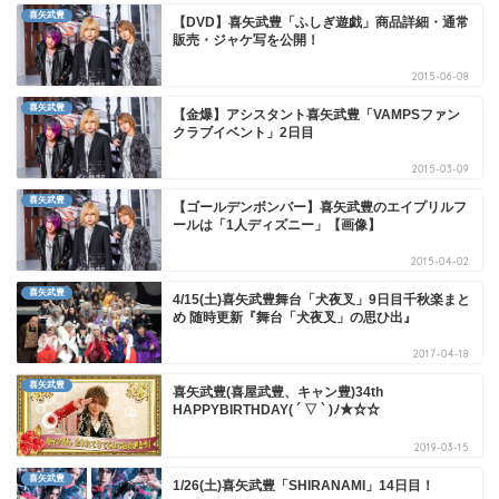
喜矢武豊
【DVD】喜矢武豊「ふしぎ遊戯」商品詳細・通常
販売・ジャケ写を公開！
2015-06-08
喜矢武豊
【金爆】アシスタント喜矢武豊「VAMPSファン
クラブイベント」2日目
2015-03-09
喜矢武豊
【ゴールデンボンバー】喜矢武豊のエイプリルフ
ールは「1人ディズニー」【画像】
2015-04-02
喜矢武豊
4/15(土)喜矢武豊舞台「犬夜叉」9日目千秋楽まと
め 随時更新『舞台「犬夜叉」の思ひ出』
2017-04-18
喜矢武豊
喜矢武豊(喜屋武豊、キャン豊)34th
HAPPYBIRTHDAY( ´ ▽ ` )ﾉ★☆☆
2019-03-15
喜矢武豊
1/26(土)喜矢武豊「SHIRANAMI」14日目！