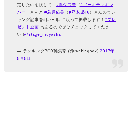
定したのを祝して、
#喜矢武豊
（
#ゴールデンボン
バー
）さんと
#若月佑美
（
#乃木坂46
）さんのラン
キング記事を5日〜8日に渡って掲載します！
#プレ
ゼント企画
もあるのでぜひチェックしてくださ
い!!
@stage_inuyasha
— ランキングBOX編集部 (@rankingbox)
2017年
5月5日