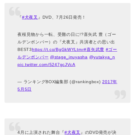
『
#犬夜叉
』DVD、7月26日発売！
夜桜見物から一転、受難の日に!?喜矢武 豊（ゴー
ルデンボンバー）の『犬夜叉』共演者との思い出
BEST3
https://t.co/BgGkWYLtmr
#喜矢武豊
#ゴー
ルデンボンバー
@stage_inuyasha
@yutakya_n
pic.twitter.com/5247gcJVcA
— ランキングBOX編集部 (@rankingbox)
2017年
5月5日
4月に上演された舞台『
#犬夜叉
』のDVD発売が決