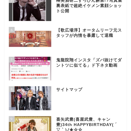
樽美酒研二すっぴん解禁!?写真集
裏表紙で超絶イケメン素顔ショッ
ト公開
6
【歌広場淳】オータムリーフ元ス
タッフが内情を暴露して退職
7
鬼龍院翔インスタ「ズバ抜けてダ
ントツに似てる」ド下ネタ動画
8
サイトマップ
9
喜矢武豊(喜屋武豊、キャン
豊)34th HAPPYBIRTHDAY( ´
▽ ` )ﾉ★☆☆