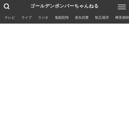
ゴールデンボンバーちゃんねる
テレビ
ライブ
ラジオ
鬼龍院翔
喜矢武豊
歌広場淳
樽美酒研